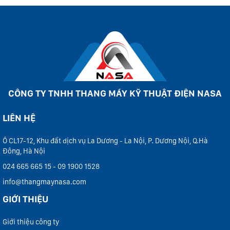
CÔNG TY TNHH THANG MÁY KỸ THUẬT ĐIỆN NASA
LIÊN HỆ
Ô CL17-12, Khu đất dịch vụ La Dương - La Nội, P. Dương Nội, Q.Hà
Đông, Hà Nội
024 665 665 15 - 09 1900 1528
info@thangmaynasa.com
GIỚI THIỆU
Giới thiệu công ty