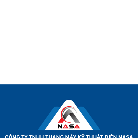
CÔNG TY TNHH THANG MÁY KỸ THUẬT ĐIỆN NASA