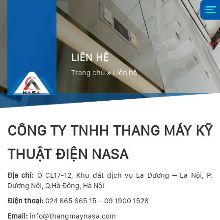
LIÊN HỆ
Trang chủ
»
Liên hệ
CÔNG TY TNHH THANG MÁY KỸ
THUẬT ĐIỆN NASA
Địa chỉ:
Ô CL17-12, Khu đất dịch vụ La Dương – La Nội, P.
Dương Nội, Q.Hà Đông, Hà Nội
Điện thoại:
024 665 665 15 – 09 1900 1528
Email:
info@thangmaynasa.com