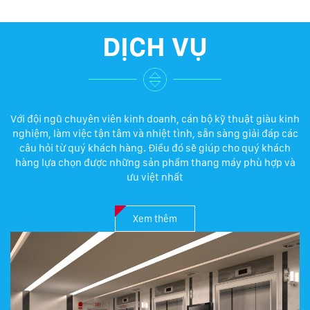
DỊCH VỤ
Với đội ngũ chuyên viên kinh doanh, cán bộ kỹ thuật giàu kinh
nghiệm, làm việc tận tâm và nhiệt tình, sẵn sàng giải đáp các
câu hỏi từ quý khách hàng. Điều đó sẽ giúp cho quý khách
hàng lựa chọn được những sản phẩm thang máy phù hợp và
ưu việt nhất
Xem thêm