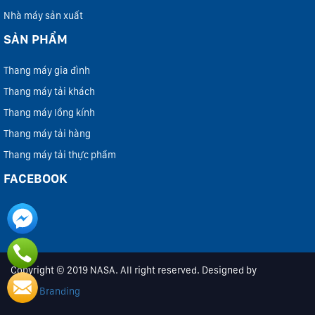
Nhà máy sản xuất
SẢN PHẨM
Thang máy gia đình
Thang máy tải khách
Thang máy lồng kính
Thang máy tải hàng
Thang máy tải thực phẩm
FACEBOOK
Copyright © 2019 NASA. All right reserved. Designed by
iColor Branding