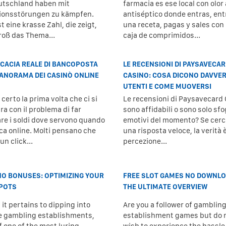
utschland haben mit
farmacia es ese local con olor 
ionsstörungen zu kämpfen.
antiséptico donde entras, en
t eine krasse Zahl, die zeigt,
una receta, pagas y sales con
roß das Thema...
caja de comprimidos...
ICACIA REALE DI BANCOPOSTA
LE RECENSIONI DI PAYSAVECA
PANORAMA DEI CASINÒ ONLINE
CASINO: COSA DICONO DAVVER
UTENTI E COME MUOVERSI
certo la prima volta che ci si
Le recensioni di Paysavecard
ra con il problema di far
sono affidabili o sono solo sfo
are i soldi dove servono quando
emotivi del momento? Se cerc
oca online. Molti pensano che
una risposta veloce, la verità 
un click...
percezione...
NO BONUSES: OPTIMIZING YOUR
FREE SLOT GAMES NO DOWNLO
POTS
THE ULTIMATE OVERVIEW
it pertains to dipping into
Are you a follower of gamblin
e gambling establishments,
establishment games but do 