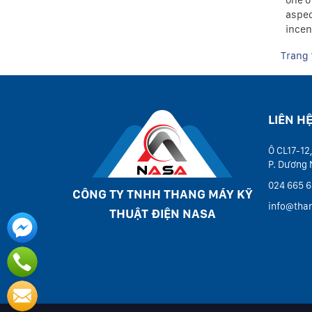
one o
aspec
incen
Trang 
LIÊN H
Ô CL17-12,
P. Dương 
024 665 6
CÔNG TY TNHH THANG MÁY KỸ
info@tha
THUẬT ĐIỆN NASA