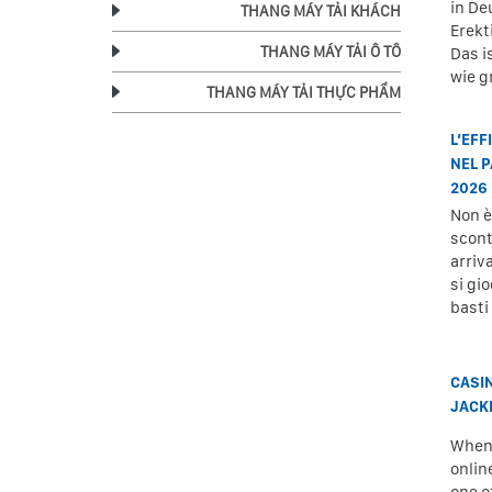
in De
THANG MÁY TẢI KHÁCH
Erekt
THANG MÁY TẢI Ô TÔ
Das is
wie g
THANG MÁY TẢI THỰC PHẨM
L’EFF
NEL 
2026
Non è 
scont
arriv
si gi
basti 
CASI
JACK
When 
onlin