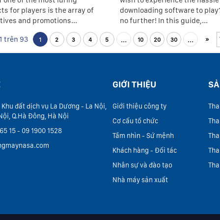
f one of the most luring
wish to experience the hassle
ts for players is the array of
downloading software to play
tives and promotions...
no further! In this guide,...
1 trên 93
...
...
»
1
2
3
4
5
10
20
30
Ệ
GIỚI THIỆU
SẢ
 Khu đất dịch vụ La Dương - La Nội,
Giới thiệu công ty
Tha
Nội, Q.Hà Đông, Hà Nội
Cơ cấu tổ chức
Tha
65 15 - 09 1900 1528
Tầm nhìn - Sứ mệnh
Tha
ngmaynasa.com
Khách hàng - Đối tác
Tha
Nhân sự và đào tạo
Tha
Nhà máy sản xuất