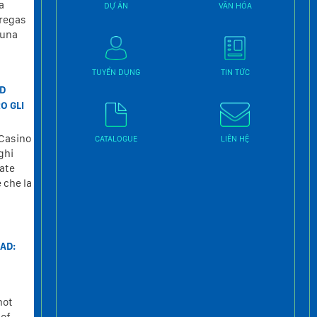
a
entregar una receta, pagar y salir
DỰ ÁN
VĂN HÓA
tregas
con una caja de pastillas, te estás
 una
perdiendo la mitad de la historia. La
farmacia...
TUYỂN DỤNG
TIN TỨC
RD
IL MIRAGGIO DELLE RECENSIONI
O GLI
ONLINE: COSA C’È DAVVERO DIETRO
ITCASINOMASTERCART
 Casino
Molti pensano che leggere le
CATALOGUE
LIÊN HỆ
ghi
recensioni su un sito sia come
ate
consultare un manuale di istruzioni
è che la
infallibile. La realtà è molto più
sporca, frammentata...
DOWNLOAD AUTOCAD 2018 CRACK
AD:
WITH X-FORCE TO UNLOCK ALL
FEATURES AND GET FULL ACCESS
g
Download Autocad 2018 is one of the
not
most popular and powerful software