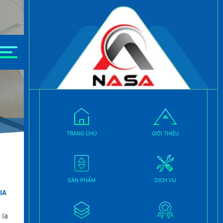
TRANG CHỦ
GIỚI THIỆU
SẢN PHẨM
DỊCH VỤ
MÁS ALLÁ DEL SIMPLE DESPACHO DE
IA
MEDICAMENTOS: LA REALIDAD DEL
SERVICIO FARMACÉUTICO EN ESPAÑA
 la
Si piensas que ir a la farmacia es solo