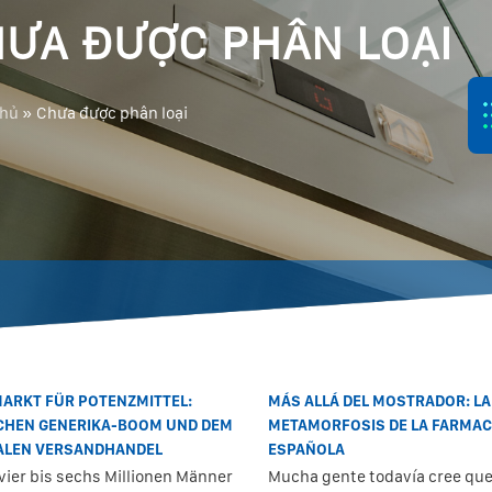
ƯA ĐƯỢC PHÂN LOẠI
chủ
»
Chưa được phân loại
MARKT FÜR POTENZMITTEL:
MÁS ALLÁ DEL MOSTRADOR: LA
CHEN GENERIKA-BOOM UND DEM
METAMORFOSIS DE LA FARMAC
TALEN VERSANDHANDEL
ESPAÑOLA
vier bis sechs Millionen Männer
Mucha gente todavía cree que