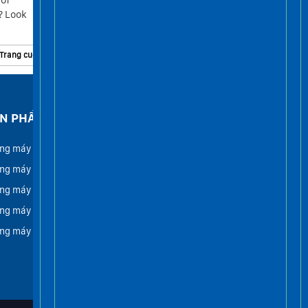
 of
tools used by professionals in the
? Look
fields of architecture, engineering,
and design....
Trang cuối »
N PHẨM
FACEBOOK
ng máy gia đình
ng máy tải khách
ng máy lồng kính
ng máy tải hàng
ng máy tải thực phẩm