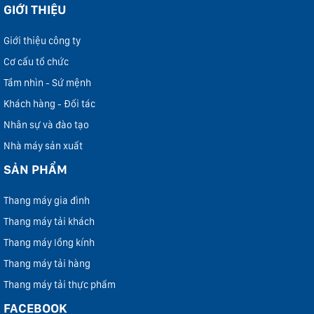
GIỚI THIỆU
Giới thiệu công ty
Cơ cấu tổ chức
Tầm nhìn - Sứ mệnh
Khách hàng - Đối tác
Nhân sự và đào tạo
Nhà máy sản xuất
SẢN PHẨM
Thang máy gia đình
Thang máy tải khách
Thang máy lồng kính
Thang máy tải hàng
Thang máy tải thực phẩm
FACEBOOK