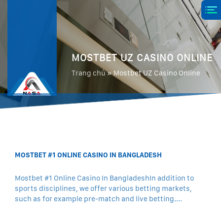
MOSTBET UZ CASINO ONLINE
Trang chủ
»
Mostbet UZ Casino Online
MOSTBET #1 ONLINE CASINO IN BANGLADESH
Mostbet #1 Online Casino In BangladeshIn addition to
sports disciplines, we offer various betting markets,
such as for example pre-match and live betting....