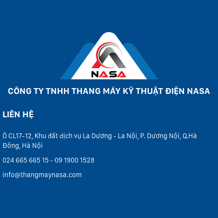
CÔNG TY TNHH THANG MÁY KỸ THUẬT ĐIỆN NASA
LIÊN HỆ
Ô CL17-12, Khu đất dịch vụ La Dương - La Nội, P. Dương Nội, Q.Hà
Đông, Hà Nội
024 665 665 15 - 09 1900 1528
info@thangmaynasa.com