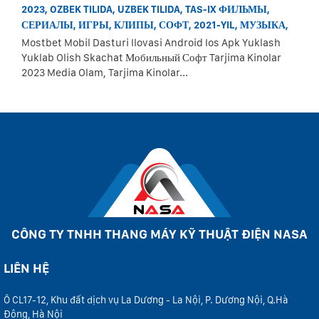
2023, OZBEK TILIDA, UZBEK TILIDA, TAS-IX ФИЛЬМЫ,
СЕРИАЛЫ, ИГРЫ, КЛИПЫ, СОФТ, 2021-YIL, МУЗЫКА,
ONLAYN TV, ON THE INTERNET TV TAS-IX, TAS-IX FILMLAR,
Mostbet Mobil Dasturi Ilovasi Android Ios Apk Yuklash
ПРОГРАММЫ, O`ZBEKCHA TARJIMA, TAS-IX, BESPLATNO,
Yuklab Olish Skachat Мобильный Софт Tarjima Kinolar
O`ZBEK TILIDA, UZBEK TILIDA, TAS-IX 2020, 2021, 202 大田
2023 Media Olam, Tarjima Kinolar...
区蒲田 牧田総合病院 社会医療法人財団 仁医
CÔNG TY TNHH THANG MÁY KỸ THUẬT ĐIỆN NASA
LIÊN HỆ
Ô CL17-12, Khu đất dịch vụ La Dương - La Nội, P. Dương Nội, Q.Hà
Đông, Hà Nội