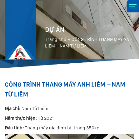
DỰ ÁN
Trang chủ
»
CÔNG TRÌNH THANG MÁY ANH
LIÊM – NAM TỪ LIÊM
CÔNG TRÌNH THANG MÁY ANH LIÊM – NAM
TỪ LIÊM
Địa chỉ:
Nam Từ Liêm
Năm thực hiện:
Từ 2021
Đặc tính:
Thang máy gia đình tải trọng 350kg