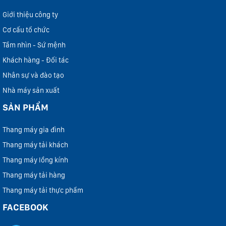
Giới thiệu công ty
Cơ cấu tổ chức
Tầm nhìn - Sứ mệnh
Khách hàng - Đối tác
Nhân sự và đào tạo
Nhà máy sản xuất
SẢN PHẨM
Thang máy gia đình
Thang máy tải khách
Thang máy lồng kính
Thang máy tải hàng
Thang máy tải thực phẩm
FACEBOOK