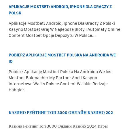
APLIKACJE MOSTBET: ANDROID, IPHONE DLA GRACZY Z
POLSK
Aplikacje Mostbet: Android, Iphone Dla Graczy Z Polski
Kasyno Mostbet Graj W Najlepsze Sloty I Automaty Online
Content Mostbet Opcje Depozytu W Polsce...
POBIERZ APLIKACJĘ MOSTBET POLSKA NA ANDROIDA WE
IO
Pobierz Aplikację Mostbet Polska Na Androida We Ios
Mostbet Bukmacher My Partner And I Kasyno
Internetowe Watts Polsce Content W Jakie Rodzaje
Habgier...
КАЗИНО РЕЙТИНГ ТОП 3000 ОНЛАЙН КАЗИНО 202
Казино Рейтинг Топ 3000 Онлайн Казино 2024 Игры