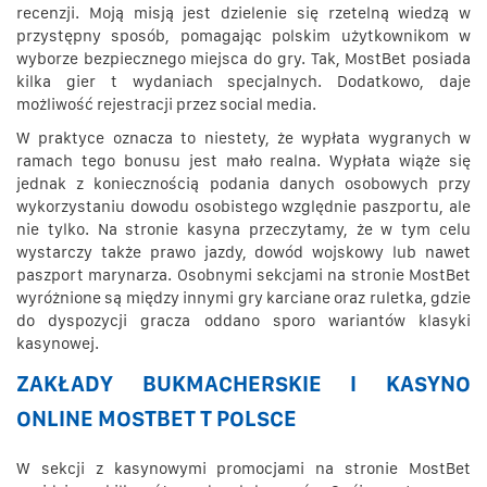
recenzji. Moją misją jest dzielenie się rzetelną wiedzą w
przystępny sposób, pomagając polskim użytkownikom w
wyborze bezpiecznego miejsca do gry. Tak, MostBet posiada
kilka gier t wydaniach specjalnych. Dodatkowo, daje
możliwość rejestracji przez social media.
W praktyce oznacza to niestety, że wypłata wygranych w
ramach tego bonusu jest mało realna. Wypłata wiąże się
jednak z koniecznością podania danych osobowych przy
wykorzystaniu dowodu osobistego względnie paszportu, ale
nie tylko. Na stronie kasyna przeczytamy, że w tym celu
wystarczy także prawo jazdy, dowód wojskowy lub nawet
paszport marynarza. Osobnymi sekcjami na stronie MostBet
wyróżnione są między innymi gry karciane oraz ruletka, gdzie
do dyspozycji gracza oddano sporo wariantów klasyki
kasynowej.
ZAKŁADY BUKMACHERSKIE I KASYNO
ONLINE MOSTBET T POLSCE
W sekcji z kasynowymi promocjami na stronie MostBet