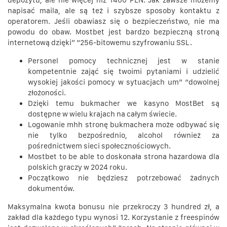
depozytu, ale nie więcej niż 1400 PLN. Jak zawsze możemy
napisać maila, ale są też i szybsze sposoby kontaktu z
operatorem. Jeśli obawiasz się o bezpieczeństwo, nie ma
powodu do obaw. Mostbet jest bardzo bezpieczną stroną
internetową dzięki” “256-bitowemu szyfrowaniu SSL.
Personel pomocy technicznej jest w stanie
kompetentnie zająć się twoimi pytaniami i udzielić
wysokiej jakości pomocy w sytuacjach um” “dowolnej
złożoności.
Dzięki temu bukmacher we kasyno MostBet są
dostępne w wielu krajach na całym świecie.
Logowanie mhh stronę bukmachera może odbywać się
nie tylko bezpośrednio, alcohol również za
pośrednictwem sieci społecznościowych.
Mostbet to be able to doskonała strona hazardowa dla
polskich graczy w 2024 roku.
Początkowo nie będziesz potrzebować żadnych
dokumentów.
Maksymalna kwota bonusu nie przekroczy 3 hundred zł, a
zakład dla każdego typu wynosi 12. Korzystanie z freespinów