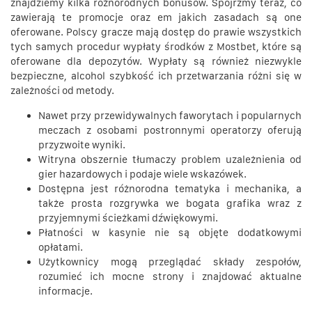
znajdziemy kilka różnorodnych bonusów. Spójrzmy teraz, co
zawierają te promocje oraz em jakich zasadach są one
oferowane. Polscy gracze mają dostęp do prawie wszystkich
tych samych procedur wypłaty środków z Mostbet, które są
oferowane dla depozytów. Wypłaty są również niezwykle
bezpieczne, alcohol szybkość ich przetwarzania różni się w
zależności od metody.
Nawet przy przewidywalnych faworytach i popularnych
meczach z osobami postronnymi operatorzy oferują
przyzwoite wyniki.
Witryna obszernie tłumaczy problem uzależnienia od
gier hazardowych i podaje wiele wskazówek.
Dostępna jest różnorodna tematyka i mechanika, a
także prosta rozgrywka we bogata grafika wraz z
przyjemnymi ścieżkami dźwiękowymi.
Płatności w kasynie nie są objęte dodatkowymi
opłatami.
Użytkownicy mogą przeglądać składy zespołów,
rozumieć ich mocne strony i znajdować aktualne
informacje.