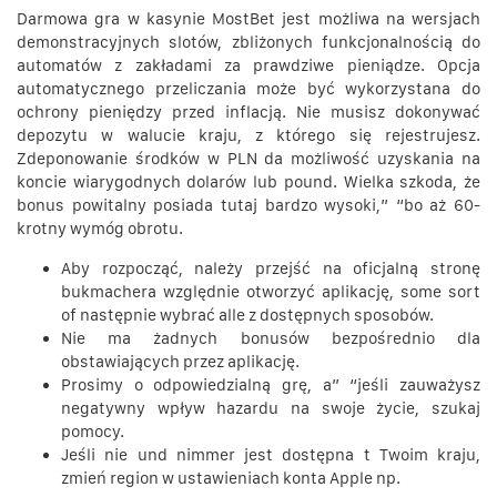
Darmowa gra w kasynie MostBet jest możliwa na wersjach
demonstracyjnych slotów, zbliżonych funkcjonalnością do
automatów z zakładami za prawdziwe pieniądze. Opcja
automatycznego przeliczania może być wykorzystana do
ochrony pieniędzy przed inflacją. Nie musisz dokonywać
depozytu w walucie kraju, z którego się rejestrujesz.
Zdeponowanie środków w PLN da możliwość uzyskania na
koncie wiarygodnych dolarów lub pound. Wielka szkoda, że
bonus powitalny posiada tutaj bardzo wysoki,” “bo aż 60-
krotny wymóg obrotu.
Aby rozpocząć, należy przejść na oficjalną stronę
bukmachera względnie otworzyć aplikację, some sort
of następnie wybrać alle z dostępnych sposobów.
Nie ma żadnych bonusów bezpośrednio dla
obstawiających przez aplikację.
Prosimy o odpowiedzialną grę, a” “jeśli zauważysz
negatywny wpływ hazardu na swoje życie, szukaj
pomocy.
Jeśli nie und nimmer jest dostępna t Twoim kraju,
zmień region w ustawieniach konta Apple np.