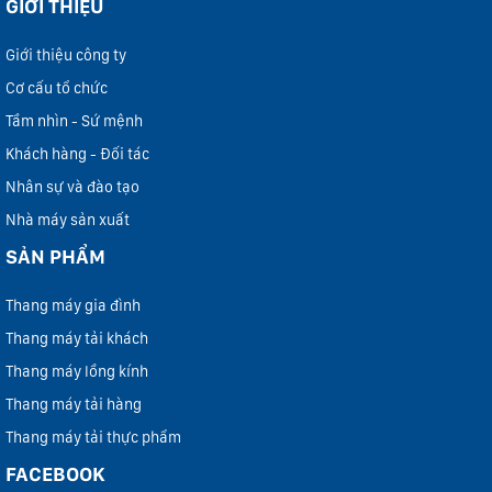
GIỚI THIỆU
Giới thiệu công ty
Cơ cấu tổ chức
Tầm nhìn - Sứ mệnh
Khách hàng - Đối tác
Nhân sự và đào tạo
Nhà máy sản xuất
SẢN PHẨM
Thang máy gia đình
Thang máy tải khách
Thang máy lồng kính
Thang máy tải hàng
Thang máy tải thực phẩm
FACEBOOK