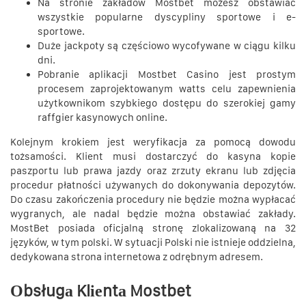
Na stronie zakładów Mostbet możesz obstawiać
wszystkie popularne dyscypliny sportowe i e-
sportowe.
Duże jackpoty są częściowo wycofywane w ciągu kilku
dni.
Pobranie aplikacji Mostbet Casino jest prostym
procesem zaprojektowanym watts celu zapewnienia
użytkownikom szybkiego dostępu do szerokiej gamy
raffgier kasynowych online.
Kolejnym krokiem jest weryfikacja za pomocą dowodu
tożsamości. Klient musi dostarczyć do kasyna kopie
paszportu lub prawa jazdy oraz zrzuty ekranu lub zdjęcia
procedur płatności używanych do dokonywania depozytów.
Do czasu zakończenia procedury nie będzie można wypłacać
wygranych, ale nadal będzie można obstawiać zakłady.
MostBet posiada oficjalną stronę zlokalizowaną na 32
języków, w tym polski. W sytuacji Polski nie istnieje oddzielna,
dedykowana strona internetowa z odrębnym adresem.
Оbsługа Klіеntа Mostbet