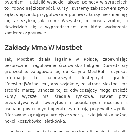
pytaniami i udzielić wysokiej jakości pomocy w sytuacjach
to” “dowolnej złożoności. Kursy i systemy zakładów em żywo
są łatwiejsze do przygotowania, ponieważ kursy nie zmieniają
się tak szybko, jak online. Wszystko, co musisz zrobić, to
dowiedzieć się z wyprzedzeniem, em które wydarzenia
zamierzasz postawić.
Zakłady Mma W Mostbet
Tak, Mostbet działa legalnie w Polsce, zapewniając
bezpieczne i regulowane środowisko habgier. Dowiedz się
grunzochse zalogować się do Kasyna MostBet i uzyskać
informacje to najnowszych dostępnych grach.”
“[newline]Ważne jest, aby wyjaśnić, że stronę Mostbet ma
średnią marżę. Oznacza to, że odwiedzający mogą znaleźć
kursy wyższe niż średnia rynkowa. Nawet przy
przewidywalnych faworytach i popularnych meczach z
osobami postronnymi operatorzy oferują przyzwoite wyniki.
Oferowane są najpopularniejsze sporty, takie jak piłka nożna,
hokej, koszykówka i siatkówka.
Mostbet posiada międzynarodową licencję i actually