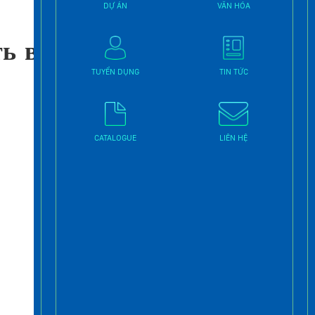
DỰ ÁN
VĂN HÓA
THANG MÁY TẢI KHÁCH
THANG MÁY TẢI Ô TÔ
ь в
THANG MÁY TẢI THỰC PHẨM
TUYỂN DỤNG
TIN TỨC
Tin tức mới nhất
SỨC HẤP DẪN CỦA
CATALOGUE
LIÊN HỆ
THANG MÁY LỒNG KÍNH
Tháng Mười Hai 15 2022
THANG MÁY – MÓN NỘI
THẤT GIAO THOA CÔNG
NGHỆ VÀ THẨM MỸ
Tháng Mười Hai 2 2022
Tư vấn lựa chọn thang
máy “may đo” theo thiết
kế ngôi nhà bạn
Tháng Mười Một 11 2022