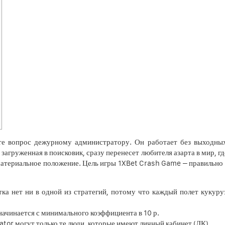
айте вопрос дежурному администратору. Он работает без выходны
 загруженная в поисковик, сразу перенесет любителя азарта в мир, гд
атериальное положение. Цель игры 1XBet Crash Game – правильно 
ка нет ни в одной из стратегий, потому что каждый полет кукуру
начинается с минимального коэффициента в 10 р.
ator могут только те люди, которые имеют личный кабинет (ЛК).