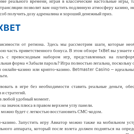
е реального времени, играя в классические настольные игры, т
й трансляции позволит вам ощутить подлинную атмосферу казино, н
пособ получить дозу адреналина и хороший денежный приз.
XBET
ависимости от региона. Здесь мы рассмотрим шаги, которые не
ою часть приветственного бонуса. В этом обзоре 1xBet вы узнаете 
есь с превосходным набором игр, представленных на платфор
льная форма «Забыли пароль? Игра полностью легальна, поскольку 
 онлайн-казино или крипто-казино. Betmaster Casino – идеальн
ньги.
вовать в игре без необходимости ставить реальные деньги, обе
 и стратегий.
 в любой удобный момент.
на значок плюса в правом верхнем углу панели.
го можно будет с легкостью восстановить СМС-кодом.
н-казино. Запустить игру Авиатор можно также на мобильном уст
льного аппарата, который после взлета должен подняться на опре