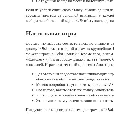
Сотрудники всегда на месте и подскажут, на к
Если не успели снять свою ставку, значит, деньги п
веселым пилотом за основной выигрыш. У каждой
выбирать собственный вариант. Чтобы узнать, где н
Настольные игры
Достаточно выбрать соответствующую опцию в раз
доход. 1xBet является одной из самых крупнейших 
можете играть в Aviatorонлайн. Кроме того, в этом
«Самолету», и к игровому движку на realmoney. 
лицензией. Играть в известный краш-слот Авиатор 
Для этого они предоставляют начинающим игро
обновления и обзоры на своих видеоканалах.
Можно попробовать установить, используя AP
После того, как вы сделаете ставку, множитель
Хочу поделиться впечатлениями об увлекатель
Это поможет вам увеличить ваши шансы на вы
Погрузитесь в мир игр с живыми дилерами в 1xBet 