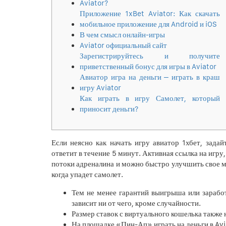
Aviator?
Приложение 1xBet Aviator: Как скачать
мобильное приложение для Android и iOS
В чем смысл онлайн-игры
Aviator официальный сайт
Зарегистрируйтесь и получите
приветственный бонус для игры в Aviator
Авиатор игра на деньги – играть в краш
игру Aviator
Как играть в игру Самолет, который
приносит деньги?
Если неясно как начать игру авиатор 1хбет, зад
ответит в течение 5 минут. Активная ссылка на игру,
потоки адреналина и можно быстро улучшить свое м
когда упадет самолет.
Тем не менее гарантий выигрыша или заработ
зависит ни от чего, кроме случайности.
Размер ставок с виртуального кошелька также 
На площадке «Пин-Ап» играть на деньги в Avi