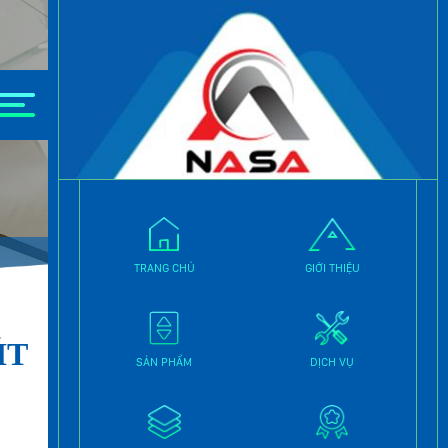
TRANG CHỦ
GIỚI THIỆU
ЙТ
THANG MÁY GIA ĐÌNH
SẢN PHẨM
DỊCH VỤ
THANG MÁY LỒNG KÍNH
THANG MÁY TẢI HÀNG