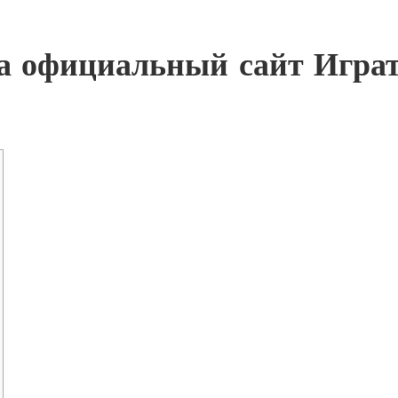
ра официальный сайт Играт