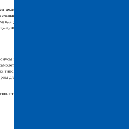
ей цели.
ательный
раунда у
гулярно
бонусы в
самолет,
ех типов
ором для
озволить