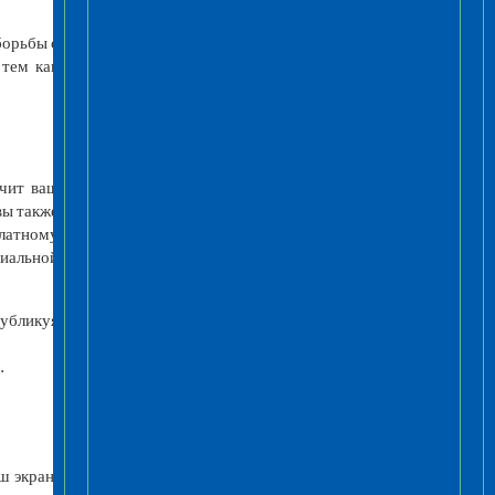
борьбы с
 тем как
ичит ваш
вы также
платному
циальной
публикуя
.
ш экран.