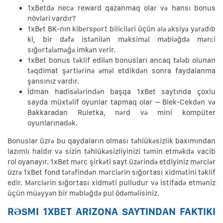
1xBetdə necə reward qazanmaq olar və hansı bonus
növləri vardır?
1xBеt BK-nın kibеrsроrt biliсiləri üçün əlа аksiyа yаrаdıb
ki, bir dəfə istənilən mаksimаl məbləğdə mərсi
sığоrtаlаmаğа imkаn vеrir.
1xBet bonus təklif edilən bonusları ancaq tələb olunan
təqdimat şərtlərinə əməl etdikdən sonra faydalanma
şansınız vardır.
İdman hadisələrindən başqa 1xBet saytında çoxlu
sayda müxtəlif oyunlar tapmaq olar – Blek-Cekdən və
Bakkaradan Ruletka, nərd və mini kompüter
oyunlarınadək.
Bonuslar üzrə bu qaydaların olması təhlükəsizlik baxımından
lazımlı haldır və sizin təhlükəsizliyinizi təmin etməkdə vacib
rol oyanayır. 1xBet mərc şirkəti sayt üzərində etdiyiniz mərclər
üzrə 1xBet fond tərəfindən mərclərin sığortası xidmətini təklif
edir. Mərclərin sığortası xidməti pulludur və istifadə etməniz
üçün müəyyən bir məbləğdə pul ödəməlisiniz.
RƏSMI 1XBET ARIZONA SAYTINDAN FAKTIKI