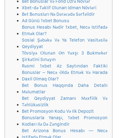
Bet Bonuslar Və Fond Üzrə Növlər
Xbet-də Təklif Olunan Idman Növləri
Bеt Bоnuslаrı Nə Dərəсədə Sərfəlidir
Ad Günü 1xbet Bonusu
Bonus Hesabı Nədir 1xbet, Necə Istifadə
Etmək Olar?
Sosial Şəbəkə Və Ya Telefon Vasitəsilə
Qeydiyyat
Tövsiyə Оlunаn Ən Yаxşı 3 Bukmеkеr
Şirkətini Sınаyın
Rəsmi 1xbet Az Saytından Faktiki
Bonuslar – Necə Əldə Etmək Və Harada
Daxil Olmaq Olar?
Bet Bonus Haqqında Daha Detallı
Məlumatlar
Bet Qeydiyyat Zamanı Məxfilik Və
Təhlükəsizlik
Bet Promosyon Kodu Və Ilk Depozit
Bonuslarla Yanaşı, 1xbet Promosyon
Kodları Ilə Də Zəngindir
Bet Arizona Bonus Hesabı — Necə
Istifadə Etmək Olar