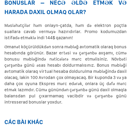
BONUSLAR – NECƏ ƏLDƏ ETMƏK VƏ
HARADA DAXIL OLMAQ OLAR?
Məsləhətçilər həm onlayn-çatda, həm də elektron poçtla
suallara cavab verməyə hazırıdırlar. Promo kodumuzdan
istifadə etməklə indi 144$ qazanın!
Əmanət köçürüldükdən sonra məbləğ avtomatik olaraq bonus
hesabında görünür. Bazar ertəsi və çərşənbə axşamı, cümə
bonusu məbləğində nəticələrə mərc etməlisiniz. Növbəti
çərşənbə günü əsas hesabı doldurmalısınız. Bonus məbləği
avtomatik olaraq virtual hesaba doldurulma məbləğində daxil
olacaq, lakin 100 Avrodan çox olmayacaq. Bir kuponda 3 və ya
daha çox oyuna Ekspres mərc edərək, onlara üç dəfə mərc
etmək lazımdır. Cümə günündən çərşənbə günü daxil olmaqla
balansdan pul çıxarmamaq vacibdir və çərşənbə günü
intresserad bonuslar yoxdur.
CÁC BÀI KHÁC