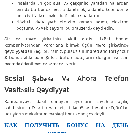
İnsalarda ən çox sual və çaşqınlıq yaradan hallardan
biri də bu bonus necə əldə etmək, əldə etdikdən sonra
necə istifadə etməklə bağlı olan suallardır.
Növbəti dəfə şərh etdiyim zaman adımı, elektron
poçtumu və veb saytımı bu brauzerdə qeyd edin.
Siz də mərc şirkətinin təklif etdiyi 1xBet bonus
kompaniyasından yararlana bilmək üçün mərc şirkətində
qeydiyyatdan keçə bilərsiniz. pulsuz a hundred and forty four
$ bonus əldə edin Şirkət bütün uduşların düzgün və tam
həcmdə ödənilməsinə zəmanət verir.
Sosial Şəbəkə Və Ahora Telefon
Vasitəsilə Qeydiyyat
Kampaniyaya daxil olmayan oyunların siyahısı açılış
səhifəsində göstərilir və dəyişə bilər. Əsas hesaba köçürülən
uduşların maksimum məbləği bonusdan çox deyil.
КАК ПОЛУЧИТЬ БОНУС НА ДЕНЬ