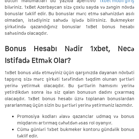
bütün məlumatları bu yazıda aperitivo
1xbet mobil giriş
biləriniz. 1xBet Azerbaycan sizə çoxlu sayda və zəngin növdə
bonuslar təklif edir. Bu bonuslar mərc etmə sahənizdən asılı
olmadan, istədiyiniz sahədə işlədə bilirsiniz. Bukmeyker
şirkətində qazandığınız bonuslar 1xBet bonus hesabı
sahəsində olacaqdır.
Bonus Hesabı Nədir 1xbet, Necə
Istifadə Etmək Olar?
1xBet bonus əldə etməyiniz üçün qarşınızda dayanan növbəti
tapşırıq sizə mərc şirkəti tərəfindən təqdim olunan şərtləri
yerinə yetirmək olacaqdır. Bu şərtlərin hamısını yerinə
yetirdikdən sonra isə siz qalan bonusun dadını çıxarmaq
olacaqdır. 1xBet bonus hesabı üzrə toplanan bonuslardan
yararlanmaq üçün sizin bu şərtləri yerinə yetirməniz lazımdır.
Promosiya kodları əlavə qazanclar udmaq və bonus
miqdarını artırmaq cəhətdən əsas rol oyanyır.
Cümə günləri 1xbet bukmeker kontoru gündəlik bonus
təklif edir.