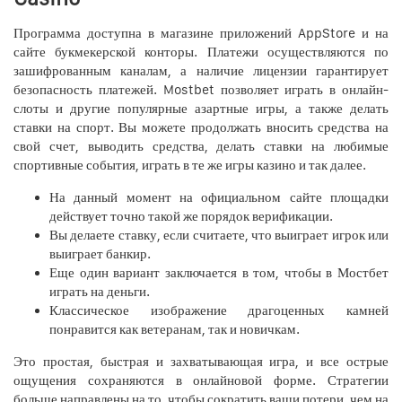
Программа доступна в магазине приложений AppStore и на
сайте букмекерской конторы. Платежи осуществляются по
зашифрованным каналам, а наличие лицензии гарантирует
безопасность платежей. Mostbet позволяет играть в онлайн-
слоты и другие популярные азартные игры, а также делать
ставки на спорт. Вы можете продолжать вносить средства на
свой счет, выводить средства, делать ставки на любимые
спортивные события, играть в те же игры казино и так далее.
На данный момент на официальном сайте площадки
действует точно такой же порядок верификации.
Вы делаете ставку, если считаете, что выиграет игрок или
выиграет банкир.
Еще один вариант заключается в том, чтобы в Мостбет
играть на деньги.
Классическое изображение драгоценных камней
понравится как ветеранам, так и новичкам.
Это простая, быстрая и захватывающая игра, и все острые
ощущения сохраняются в онлайновой форме. Стратегии
больше направлены на то, чтобы сократить ваши потери, чем на