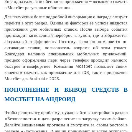
Еще одна важная особенность приложения – возможно скачать
в Мостбет регулярные обновления.
Для получения более подробной информации о награде следует
перейти в этот раздел. Одним из факторов ее успеха являются
приложения для мобильных ставок. После выбора события
происходит мгновенный переброс в купон, где отображается
актуальный коэффициент. Поэтому, если он поменяется до
активации ставки, пользователь вовремя об этом узнает.
Благодаря наличию специальных мобильных приложений,
процесс оформления пари через телефон проходит намного
быстрее и комфортнее. Компания Mostbet позволяет своим
клиентам скачать как приложение для iOS, так и приложения
Мостбет для Android в 2023.
ПОПОЛНЕНИЕ И ВЫВОД СРЕДСТВ В
МОСТБЕТ НА АНДРОИД
Чтобы решить эту проблему, нужно зайти в настройки в раздел
«Безопасность» и дать разрешение на загрузку таких файлов.
Делайте ежедневные прогнозы и смотрите за своим ростом в
разделе «Достижения! В акции принимают участие экспресс-