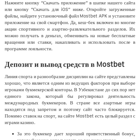
Нажмите кнопку “Скачать приложение” в шапке нашего сайта
или кнопку “Скачать для iOS” ниже. Откройте загруженные
файлы, найдите установочный файл Mostbet APK и установите
приложение на свой смартфон. Да, кеш-бек включен во многие
акции спортивного и азартно-развлекательного разделов. Их
можно получать в деньгах, обменивать на новые бесплатные
вращения или ставки, накапливать и использовать после в
программе лояльности.
Депозит и вывод средств в Mostbet
Линия спорта и разнообразие дисциплин на сайте представлены
хорошо, что является одним из ведущих факторов при выборе
игроками букмекерской конторы. В Узбекистане до сих пор нет
единого закона, который бы регулировал деятельность
международных букмекеров. В стране все азартные игры
находятся под запретом и поэтому сайт часто блокируется.
Помимо ставок на спорт, на сайте Mostbet есть целый раздел с
играми казино.
За это букмекер дает хороший приветственный бонус,