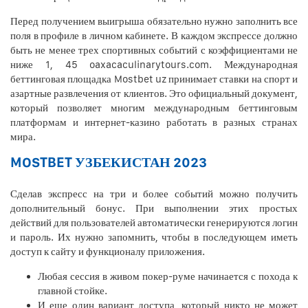
Перед получением выигрыша обязательно нужно заполнить все
поля в профиле в личном кабинете. В каждом экспрессе должно
быть не менее трех спортивных событий с коэффициентами не
ниже 1, 45 oaxacaculinarytours.com. Международная
беттинговая площадка Mostbet uz принимает ставки на спорт и
азартные развлечения от клиентов. Это официальный документ,
который позволяет многим международным беттинговым
платформам и интернет-казино работать в разных странах
мира.
MOSTBET УЗБЕКИСТАН 2023
Сделав экспресс на три и более событий можно получить
дополнительный бонус. При выполнении этих простых
действий для пользователей автоматически генерируются логин
и пароль. Их нужно запомнить, чтобы в последующем иметь
доступ к сайту и функционалу приложения.
Любая сессия в живом покер-руме начинается с похода к
главной стойке.
И еще один вариант доступа, который никто не может