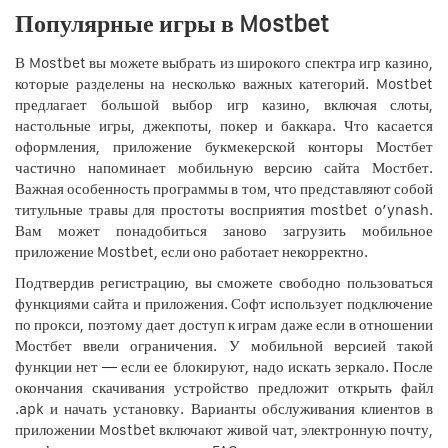
Популярные игры в Mostbet
В Mostbet вы можете выбрать из широкого спектра игр казино,
которые разделены на несколько важных категорий. Mostbet
предлагает большой выбор игр казино, включая слоты,
настольные игры, джекпоты, покер и баккара. Что касается
оформления, приложение букмекерской конторы Мостбет
частично напоминает мобильную версию сайта Мостбет.
Важная особенность программы в том, что представляют собой
титульные травы для простоты восприятия mostbet o’ynash.
Вам может понадобиться заново загрузить мобильное
приложение Mostbet, если оно работает некорректно.
Подтвердив регистрацию, вы сможете свободно пользоваться
функциями сайта и приложения. Софт использует подключение
по прокси, поэтому дает доступ к играм даже если в отношении
Мостбет ввели ограничения. У мобильной версией такой
функции нет — если ее блокируют, надо искать зеркало. После
окончания скачивания устройство предложит открыть файл
.apk и начать установку. Варианты обслуживания клиентов в
приложении Mostbet включают живой чат, электронную почту,