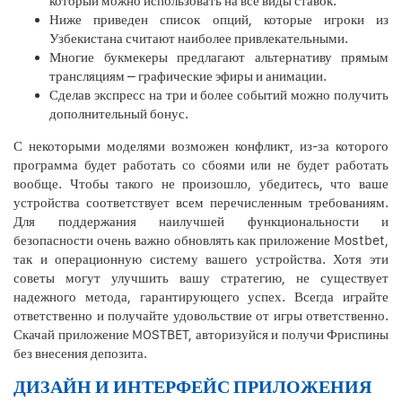
который можно использовать на все виды ставок.
Ниже приведен список опций, которые игроки из
Узбекистана считают наиболее привлекательными.
Многие букмекеры предлагают альтернативу прямым
трансляциям – графические эфиры и анимации.
Сделав экспресс на три и более событий можно получить
дополнительный бонус.
С некоторыми моделями возможен конфликт, из-за которого
программа будет работать со сбоями или не будет работать
вообще. Чтобы такого не произошло, убедитесь, что ваше
устройства соответствует всем перечисленным требованиям.
Для поддержания наилучшей функциональности и
безопасности очень важно обновлять как приложение Mostbet,
так и операционную систему вашего устройства. Хотя эти
советы могут улучшить вашу стратегию, не существует
надежного метода, гарантирующего успех. Всегда играйте
ответственно и получайте удовольствие от игры ответственно.
Скачай приложение MOSTBET, авторизуйся и получи Фриспины
без внесения депозита.
ДИЗАЙН И ИНТЕРФЕЙС ПРИЛОЖЕНИЯ