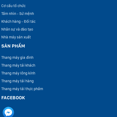
Cơ cấu tổ chức
Tầm nhìn - Sứ mệnh
Khách hàng - Đối tác
Nhân sự và đào tạo
Nhà máy sản xuất
SẢN PHẨM
Thang máy gia đình
Thang máy tải khách
Thang máy lồng kính
Thang máy tải hàng
Thang máy tải thực phẩm
FACEBOOK