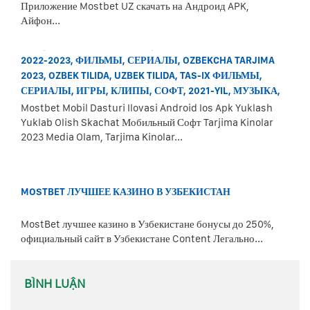
Приложение Mostbet UZ скачать на Андроид APK,
YUKLASH YUKLAB OLISH SKACHAT МОБИЛЬНЫЙ СОФТ
Айфон...
TARJIMA KINOLAR 2023 MEDIA OLAM, TARJIMA KINOLAR
2023, UZBEK TILIDA KINOLAR, PREMYERALAR 2019-2021-
2022-2023, ФИЛЬМЫ, СЕРИАЛЫ, OZBEKCHA TARJIMA
2023, OZBEK TILIDA, UZBEK TILIDA, TAS-IX ФИЛЬМЫ,
СЕРИАЛЫ, ИГРЫ, КЛИПЫ, СОФТ, 2021-YIL, МУЗЫКА,
ONLAYN TV, ON THE INTERNET TV TAS-IX, TAS-IX FILMLAR,
Mostbet Mobil Dasturi Ilovasi Android Ios Apk Yuklash
ПРОГРАММЫ, O`ZBEKCHA TARJIMA, TAS-IX, BESPLATNO,
Yuklab Olish Skachat Мобильный Софт Tarjima Kinolar
O`ZBEK TILIDA, UZBEK TILIDA, TAS-IX 2020, 2021, 202 THE
2023 Media Olam, Tarjima Kinolar...
GIDEONS INTERNATIONA
MOSTBET ЛУЧШЕЕ КАЗИНО В УЗБЕКИСТАН
MostBet лучшее казино в Узбекистане бонусы до 250%,
официальный сайт в Узбекистане Content Легально...
BÌNH LUẬN