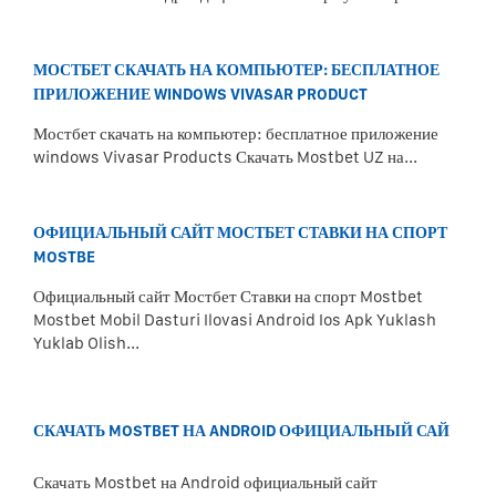
МОСТБЕТ СКАЧАТЬ НА КОМПЬЮТЕР: БЕСПЛАТНОЕ
ПРИЛОЖЕНИЕ WINDOWS VIVASAR PRODUCT
Мостбет скачать на компьютер: бесплатное приложение
windows Vivasar Products Скачать Mostbet UZ на...
ОФИЦИАЛЬНЫЙ САЙТ МОСТБЕТ СТАВКИ НА СПОРТ
MOSTBE
Официальный сайт Мостбет Ставки на спорт Mostbet
Mostbet Mobil Dasturi Ilovasi Android Ios Apk Yuklash
Yuklab Olish...
СКАЧАТЬ MOSTBET НА ANDROID ОФИЦИАЛЬНЫЙ САЙ
Скачать Mostbet на Android официальный сайт
MOSTBET MOBIL DASTURI ILOVASI ANDROID IOS APK