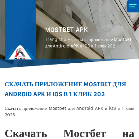
MOSTBET APK
Trang chủ
»
Скачать приложение Mostbet
для Android APK и iOS в 1 клик 202
СКАЧАТЬ ПРИЛОЖЕНИЕ MOSTBET ДЛЯ
ANDROID APK И IOS В 1 КЛИК 202
Скачать приложение Mostbet для Android APK и iOS в 1 клик
2023
Скачать Мостбет на