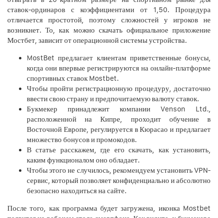
ставок-ординаров с коэффициентами от 1,50. Процедура
отличается простотой, поэтому сложностей у игроков не
возникнет. То, как можно скачать официальное приложение
Мостбет, зависит от операционной системы устройства.
MostBet предлагает клиентам приветственные бонусы,
когда они впервые регистрируются на онлайн-платформе
спортивных ставок Mostbet.
Чтобы пройти регистрационную процедуру, достаточно
ввести свою страну и предпочитаемую валюту ставок.
Букмекер принадлежит компании Venson Ltd.,
расположенной на Кипре, проходит обучение в
Восточной Европе, регулируется в Кюрасао и предлагает
множество бонусов и промокодов.
В статье расскажем, где его скачать, как установить,
каким функционалом оно обладает.
Чтобы этого не случилось, рекомендуем установить VPN-
сервис, который позволяет конфиденциально и абсолютно
безопасно находиться на сайте.
После того, как программа будет загружена, иконка Mostbet