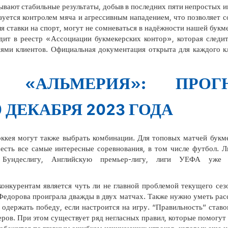
ывают стабильные результаты, добыв в последних пяти непростых и
зуется контролем мяча и агрессивным нападением, что позволяет с
я ставки на спорт, могут не сомневаться в надёжности нашей букм
дит в реестр «Ассоциации букмекерских контор», которая следит
иями клиентов. Официальная документация открыта для каждого к
 «АЛЬМЕРИЯ»: ПРОГ
 ДЕКАБРЯ 2023 ГОДА
оккея могут также выбрать комбинации. Для топовых матчей букм
 есть все самые интересные соревнования, в том числе футбол. 
Бундеслигу, Английскую премьер-лигу, лиги УЕФА уже 
онкурентам является чуть ли не главной проблемой текущего сез
Федорова проиграла дважды в двух матчах. Также нужно уметь рас
одержать победу, если настроится на игру. “Правильность” ставо
ров. При этом существует ряд негласных правил, которые помогут