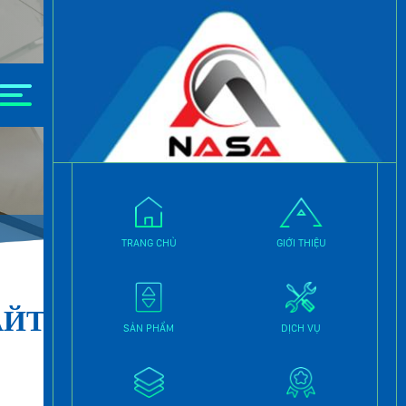
нторы Betboo
TRANG CHỦ
GIỚI THIỆU
АЙТ
THANG MÁY GIA ĐÌNH
SẢN PHẨM
DỊCH VỤ
THANG MÁY LỒNG KÍNH
THANG MÁY TẢI HÀNG