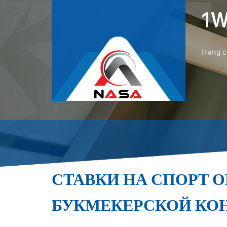
1W
Trang 
СТАВКИ НА СПОРТ
БУКМЕКЕРСКОЙ КОН