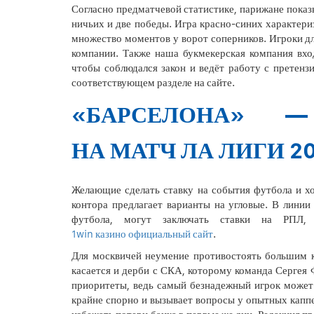
Согласно предматчевой статистике, парижане показ
ничьих и две победы. Игра красно-синих характери
множество моментов у ворот соперников. Игроки дл
компании. Также наша букмекерская компания вхо
чтобы соблюдался закон и ведёт работу с претенз
соответствующем разделе на сайте.
«БАРСЕЛОНА» —
НА МАТЧ ЛА ЛИГИ 20
Желающие сделать ставку на события футбола и х
контора предлагает варианты на угловые. В линии
футбола, могут заключать ставки на РПЛ, 
1win казино официальный сайт
.
Для москвичей неумение противостоять большим к
касается и дерби с СКА, которому команда Сергея 
приоритеты, ведь самый безнадежный игрок может 
крайне спорно и вызывает вопросы у опытных каппе