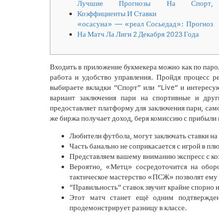
Лучшие Прогнозы На Спорт,
Коэффициенты И Ставки
«осасуна» — «реал Сосьедад»: Прогноз
На Матч Ла Лиги 2 Декабря 2023 Года
Входить в приложение букмекера можно как по паро
работа и удобство управления. Пройдя процесс р
выбираете вкладки “Спорт” или “Live” и интерес
вариант заключения пари на спортивные и друг
предоставляет платформу для заключения пари, сам
же биржа получает доход, беря комиссию с прибыли
Любители футбола, могут заключать ставки на
Часть банально не соприкасается с игрой в плю
Представляем вашему вниманию экспресс с коэ
Вероятно, «Метц» сосредоточится на оборо
тактическое мастерство «ПСЖ» позволят ему 
“Правильность” ставок звучит крайне спорно 
Этот матч станет ещё одним подтвержден
продемонстрирует разницу в классе.