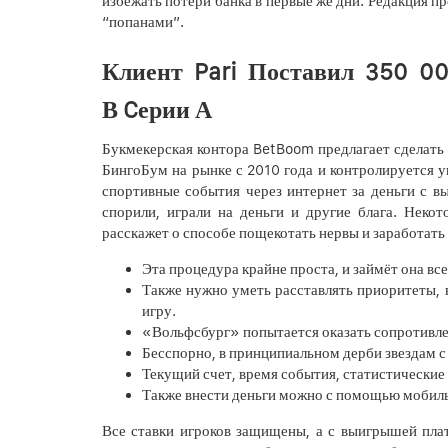
избежать потери банка в первые же дни. Редакция 
“попанами”.
Клиент Pari Поставил 350 0
В Cерии А
Букмекерская контора BetBoom предлагает сделать 
БингоБум на рынке с 2010 года и контролируется 
спортивные события через интернет за деньги с 
спорили, играли на деньги и другие блага. Неко
расскажет о способе пощекотать нервы и заработать
Эта процедура крайне проста, и займёт она все
Также нужно уметь расставлять приоритеты, 
игру.
«Вольфсбург» попытается оказать сопротивле
Бесспорно, в принципиальном дерби звездам с
Текущий счет, время события, статистические
Также внести деньги можно с помощью мобиль
Все ставки игроков защищены, а с выигрышей пла