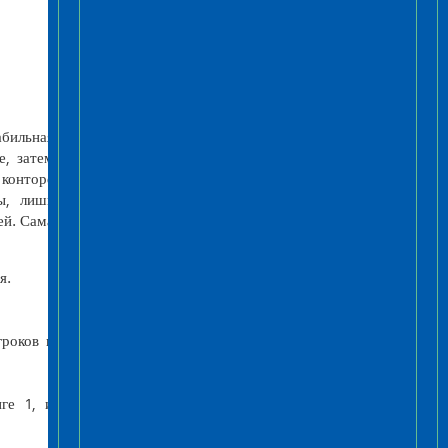
абильная
е, затем
 конторе
ы, лишь
ей. Сама
я.
гроков и
ге 1, и