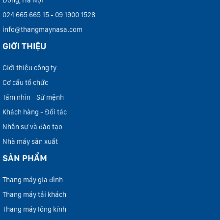
Đông, Hà Nội
024 665 665 15 - 09 1900 1528
info@thangmaynasa.com
GIỚI THIỆU
Giới thiệu công ty
Cơ cấu tổ chức
Tầm nhìn - Sứ mệnh
Khách hàng - Đối tác
Nhân sự và đào tạo
Nhà máy sản xuất
SẢN PHẨM
Thang máy gia đình
Thang máy tải khách
Thang máy lồng kính