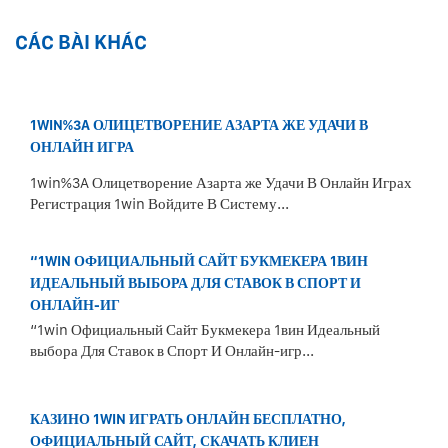
CÁC BÀI KHÁC
1WIN%3A ОЛИЦЕТВОРЕНИЕ АЗАРТА ЖЕ УДАЧИ В
ОНЛАЙН ИГРА
1win%3A Олицетворение Азарта же Удачи В Онлайн Играх
Регистрация 1win Войдите В Систему...
“1WIN ОФИЦИАЛЬНЫЙ САЙТ БУКМЕКЕРА 1ВИН
ИДЕАЛЬНЫЙ ВЫБОРА ДЛЯ СТАВОК В СПОРТ И
ОНЛАЙН-ИГ
“1win Официальный Сайт Букмекера 1вин Идеальный
выбора Для Ставок в Спорт И Онлайн-игр...
КАЗИНО 1WIN ИГРАТЬ ОНЛАЙН БЕСПЛАТНО,
ОФИЦИАЛЬНЫЙ САЙТ, СКАЧАТЬ КЛИЕН