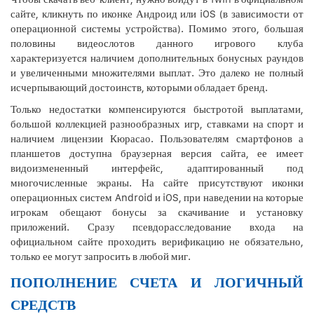
сайте, кликнуть по иконке Андроид или iOS (в зависимости от
операционной системы устройства). Помимо этого, большая
половины видеослотов данного игрового клуба
характеризуется наличием дополнительных бонусных раундов
и увеличенными множителями выплат. Это далеко не полный
исчерпывающий достоинств, которыми обладает бренд.
Только недостатки компенсируются быстротой выплатами,
большой коллекцией разнообразных игр, ставками на спорт и
наличием лицензии Кюрасао. Пользователям смартфонов а
планшетов доступна браузерная версия сайта, ее имеет
видоизмененный интерфейс, адаптированный под
многочисленные экраны. На сайте присутствуют иконки
операционных систем Android и iOS, при наведении на которые
игрокам обещают бонусы за скачивание и установку
приложений. Сразу псевдорасследование входа на
официальном сайте проходить верификацию не обязательно,
только ее могут запросить в любой миг.
ПОПОЛНЕНИЕ СЧЕТА И ЛОГИЧНЫЙ
СРЕДСТВ