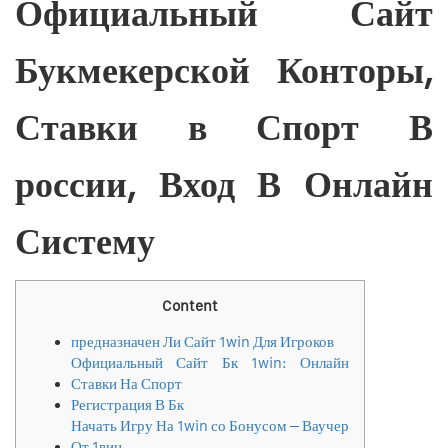
Официальный Сайт
Букмекерской Конторы,
Ставки в Спорт В
россии, Вход В Онлайн
Систему
Content
предназначен Ли Сайт 1win Для Игроков
Официальный Сайт Бк 1win: Онлайн
Ставки На Спорт
Регистрация В Бк
Начать Игру На 1win со Бонусом – Ваучер
От 1вин