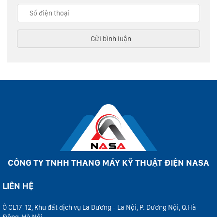
CÔNG TY TNHH THANG MÁY KỸ THUẬT ĐIỆN NASA
LIÊN HỆ
Ô CL17-12, Khu đất dịch vụ La Dương - La Nội, P. Dương Nội, Q.Hà