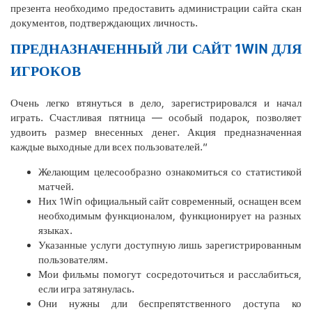
презента необходимо предоставить администрации сайта скан
документов, подтверждающих личность.
ПРЕДНАЗНАЧЕННЫЙ ЛИ САЙТ 1WIN ДЛЯ
ИГРОКОВ
Очень легко втянуться в дело, зарегистрировался и начал
играть. Счастливая пятница — особый подарок, позволяет
удвоить размер внесенных денег. Акция предназначенная
каждые выходные дли всех пользователей.”
Желающим целесообразно ознакомиться со статистикой
матчей.
Них 1Win официальный сайт современный, оснащен всем
необходимым функционалом, функционирует на разных
языках.
Указанные услуги доступную лишь зарегистрированным
пользователям.
Мои фильмы помогут сосредоточиться и расслабиться,
если игра затянулась.
Они нужны дли беспрепятственного доступа ко