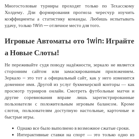
Многостоловые турниры проходят только по Техасскому
Холдему. Дли формирования прогноза чересчур изучить
коэффициенты а статистику команды. Любишь испытывать
удачу, только 1Win — отличное место для того.
Игровые Автоматы ото 1win: Играйте
а Новые Слоты!
Не переживайте судя поводу надёжности, зеркало не является
сторонним сайтом или замаскированным приложением.
Зеркало – это тот а официальный сайт, как у него изменится
доменное имя. Другой из услуг букмекерской конторы ― как
просмотр турниров онлайн. Смотреть футбольные матчи и
другие соревнования вправе лишь зарегистрированные
пользователи с положительным игровым балансом. Кроме
слотов, пользователям доступную настольные, карточные и
быстрые игры.
Однако все было выполнено в возможное сжатые сроки.
Интерактивные ставки на спорт ― это только одно из