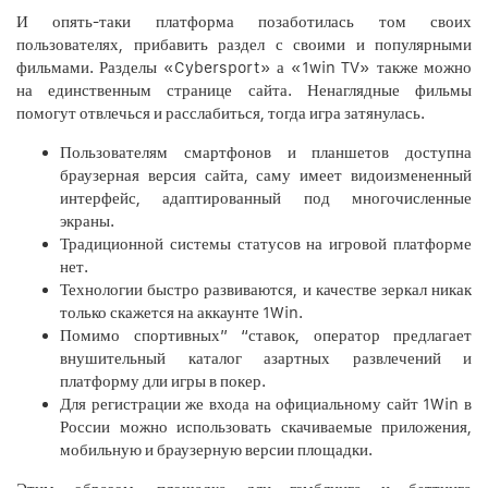
И опять-таки платформа позаботилась том своих
пользователях, прибавить раздел с своими и популярными
фильмами. Разделы «Cybersport» а «1win TV» также можно
на единственным странице сайта. Ненаглядные фильмы
помогут отвлечься и расслабиться, тогда игра затянулась.
Пользователям смартфонов и планшетов доступна
браузерная версия сайта, саму имеет видоизмененный
интерфейс, адаптированный под многочисленные
экраны.
Традиционной системы статусов на игровой платформе
нет.
Технологии быстро развиваются, и качестве зеркал никак
только скажется на аккаунте 1Win.
Помимо спортивных” “ставок, оператор предлагает
внушительный каталог азартных развлечений и
платформу дли игры в покер.
Для регистрации же входа на официальному сайт 1Win в
России можно использовать скачиваемые приложения,
мобильную и браузерную версии площадки.