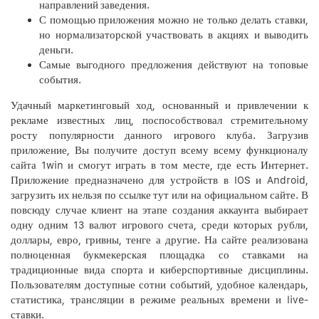
направлений заведения.
С помощью приложения можно не только делать ставки,
но нормализаторской участвовать в акциях и выводить
деньги.
Самые выгодного предложения действуют на топовые
события.
Удачный маркетинговый ход, основанный и привлечении к
рекламе известных лиц, поспособствовал стремительному
росту популярности данного игрового клуба. Загрузив
приложение, Вы получите доступ всему всему функционалу
сайта 1win и смогут играть в том месте, где есть Интернет.
Приложение предназначено для устройств в IOS и Android,
загрузить их нельзя по ссылке тут или на официальном сайте. В
повсюду случае клиент на этапе создания аккаунта выбирает
одну одним 13 валют игрового счета, среди которых рубли,
доллары, евро, гривны, тенге а другие. На сайте реализована
полноценная букмекерская площадка со ставками на
традиционные вида спорта и киберспортивные дисциплины.
Пользователям доступные сотни событий, удобное календарь,
статистика, трансляции в режиме реальных времени и live-
ставки.