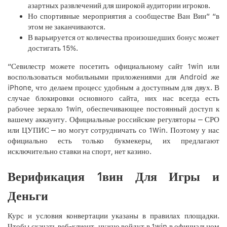
азартных развлечений для широкой аудитории игроков.
Но спортивные мероприятия а сообществе Ван Вин” “в
этом не заканчиваются.
В варьируется от количества произошедших бонус может
достигать 15%.
“Севилестр можете посетить официальному сайт 1win или
воспользоваться мобильными приложениями для Android же
iPhone, что делаем процесс удобным а доступным для двух. В
случае блокировки основного сайта, них нас всегда есть
рабочее зеркало 1win, обеспечивающее постоянный доступ к
вашему аккаунту. Официальные российские регуляторы – СРО
или ЦУПИС – но могут сотрудничать со 1Win. Поэтому у нас
официально есть только букмекеры, их предлагают
исключительно ставки на спорт, нет казино.
Верификация 1вин Для Игры и
Деньги
Курс и условия конвертации указаны в правилах площадки.
Чтобы скачать веб-клиент, нужно войдут в 1win в официальном