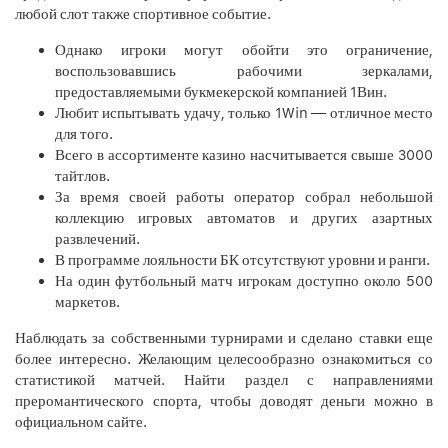
любой слот также спортивное событие.
Однако игроки могут обойти это ограничение,
воспользовавшись рабочими зеркалами,
предоставляемыми букмекерской компанией 1Вин.
Любит испытывать удачу, только 1Win — отличное место
для того.
Всего в ассортименте казино насчитывается свыше 3000
тайтлов.
За время своей работы оператор собрал небольшой
коллекцию игровых автоматов и других азартных
развлечений.
В программе лояльности БК отсутствуют уровни и ранги.
На один футбольный матч игрокам доступно около 500
маркетов.
Наблюдать за собственными турнирами и сделано ставки еще
более интересно. Желающим целесообразно ознакомиться со
статистикой матчей. Найти раздел с направлениями
преромантического спорта, чтобы доводят деньги можно в
официальном сайте.