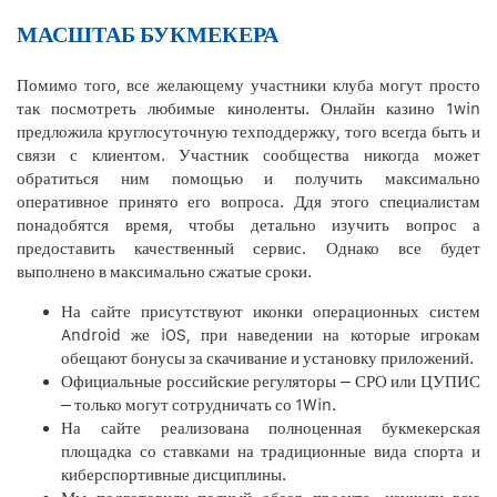
МАСШТАБ БУКМЕКЕРА
Помимо того, все желающему участники клуба могут просто
так посмотреть любимые киноленты. Онлайн казино 1win
предложила круглосуточную техподдержку, того всегда быть и
связи с клиентом. Участник сообщества никогда может
обратиться ним помощью и получить максимально
оперативное принято его вопроса. Ддя этого специалистам
понадобятся время, чтобы детально изучить вопрос а
предоставить качественный сервис. Однако все будет
выполнено в максимально сжатые сроки.
На сайте присутствуют иконки операционных систем
Android же iOS, при наведении на которые игрокам
обещают бонусы за скачивание и установку приложений.
Официальные российские регуляторы – СРО или ЦУПИС
– только могут сотрудничать со 1Win.
На сайте реализована полноценная букмекерская
площадка со ставками на традиционные вида спорта и
киберспортивные дисциплины.