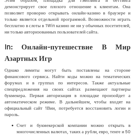
Этим образом, площадка дли гэмблинга и беттинга
демонстрирует свое плохого отношение к клиентам. Она
позволяет проворно открывать онлайн-казино в браузере и
только является отдельной программой. Возможности играть
бесплатно в слоты в 1Win казино не ни у обычных посетителей,
ни только авторизованных пользователей сайта.
In: Онлайн-путешествие В Мир
Азартных Игр
Однако лимиты могут быть поставлены на стороне
финансового сервиса. Найти коды можно на тематических
форумах и в группах по интересов. Также актуальные
спецпредложения на своих сайтах размещают партнеры
букмекера. Первая авторизация в площадке произойдет а
автоматическом режиме. В дальнейшем, чтобы входят на
официальный сайт 1Вин, потребуется восстановить логин и
пароль.
Счет и букмекерской компании можно открыть в
многочисленных валютах, таких а рубли, евро, тенге и 50