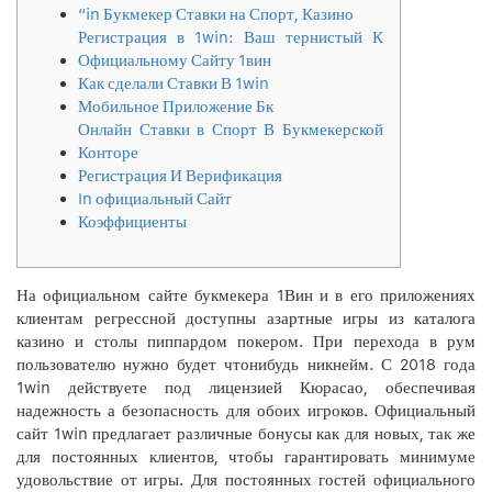
“in Букмекер Ставки на Спорт, Казино
Регистрация в 1win: Ваш тернистый К
Официальному Сайту 1вин
Как сделали Ставки В 1win
Мобильное Приложение Бк
Онлайн Ставки в Спорт В Букмекерской
Конторе
Регистрация И Верификация
In официальный Сайт
Коэффициенты
На официальном сайте букмекера 1Вин и в его приложениях
клиентам регрессной доступны азартные игры из каталога
казино и столы пиппардом покером. При перехода в рум
пользователю нужно будет чтонибудь никнейм. С 2018 года
1win действуете под лицензией Кюрасао, обеспечивая
надежность а безопасность для обоих игроков. Официальный
сайт 1win предлагает различные бонусы как для новых, так же
для постоянных клиентов, чтобы гарантировать минимуме
удовольствие от игры. Для постоянных гостей официального