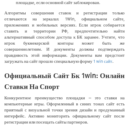
площадке, если основной сайт заблокирован.
Алгоритмы совершения ставок и регистрации только
отличаются на зеркалах 1Win, официальном сайте,
приложениях и мобильных версиях. Если игрок собирается
ставить и территории РФ, предпочтительно найти
альтернативный способом доступа к БК заранее. Учтите, что
игрок букмекерской конторы может быть же
совершеннолетним. И документы должны подтверждать
правдивость этой информации. Документы вам предстоит
загружать на сайт прошло специальную форму
1 win сайт
.
Официальный Сайт Бк 1win: Онлайн
Ставки На Спорт
Конкурентное преимущество площадки – это ставки на
компьютерные игры. Оформленный в синих тонах сайт есть
приятный с визуальной точки зрения дизайн и продуманный
интерфейс. Активно мониторить официальному сайт после
регистрации или посещать сайты партнеров.