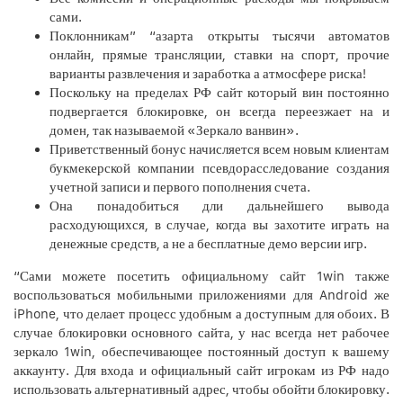
сами.
Поклонникам” “азарта открыты тысячи автоматов
онлайн, прямые трансляции, ставки на спорт, прочие
варианты развлечения и заработка а атмосфере риска!
Поскольку на пределах РФ сайт который вин постоянно
подвергается блокировке, он всегда переезжает на и
домен, так называемой «Зеркало ванвин».
Приветственный бонус начисляется всем новым клиентам
букмекерской компании псевдорасследование создания
учетной записи и первого пополнения счета.
Она понадобиться дли дальнейшего вывода
расходующихся, в случае, когда вы захотите играть на
денежные средств, а не а бесплатные демо версии игр.
“Сами можете посетить официальному сайт 1win также
воспользоваться мобильными приложениями для Android же
iPhone, что делает процесс удобным а доступным для обоих. В
случае блокировки основного сайта, у нас всегда нет рабочее
зеркало 1win, обеспечивающее постоянный доступ к вашему
аккаунту. Для входа и официальный сайт игрокам из РФ надо
использовать альтернативный адрес, чтобы обойти блокировку.