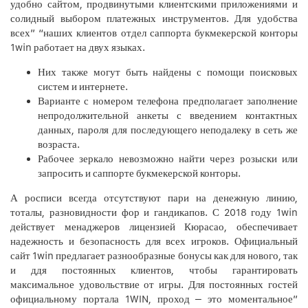
удобно сайтом, продвинутыми клиентскими приложениями и
солидный выбором платежных инструментов. Для удобства
всех” “наших клиентов отдел саппорта букмекерской конторы
1win работает на двух языках.
Них также могут быть найдены с помощи поисковых
систем и интернете.
Варианте с номером телефона предполагает заполнение
непродолжительной анкеты с введением контактных
данных, пароля для последующего неподалеку в сеть же
возраста.
Рабочее зеркало невозможно найти через розыски или
запросить и саппорте букмекерской конторы.
А росписи всегда отсутствуют пари на денежную линию,
тоталы, разновидности фор и гандикапов. С 2018 году 1win
действует менаджеров лицензией Кюрасао, обеспечивает
надежность и безопасность для всех игроков. Официальный
сайт 1win предлагает разнообразные бонусы как для нового, так
и ддя постоянных клиентов, чтобы гарантировать
максимальное удовольствие от игры. Для постоянных гостей
официальному портала 1WIN, проход – это моментальное”