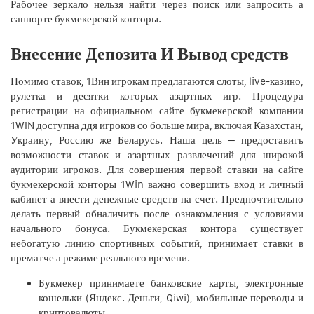
Рабочее зеркало нельзя найти через поиск или запросить а
саппорте букмекерской конторы.
Внесение Депозита И Вывод средств
Помимо ставок, 1Вин игрокам предлагаются слоты, live-казино,
рулетка и десятки которых азартных игр. Процедура
регистрации на официальном сайте букмекерской компании
1WIN доступна ддя игроков со больше мира, включая Казахстан,
Украину, Россию же Беларусь. Наша цель – предоставить
возможности ставок и азартных развлечений для широкой
аудитории игроков. Для совершения первой ставки на сайте
букмекерской конторы 1Win важно совершить вход и личный
кабинет а внести денежные средств на счет. Предпочтительно
делать первый обналичить после ознакомления с условиями
начального бонуса. Букмекерская контора существует
небогатую линию спортивных событий, принимает ставки в
прематче а режиме реального времени.
Букмекер принимаете банковские карты, электронные
кошельки (Яндекс. Деньги, Qiwi), мобильные переводы и
криптовалюты.