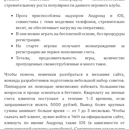
стремительному роста популярности данного игрового клуба.
Прога приспособлена надзором Андроид и iOS,
совместима с теми моделями телефонов, стремительно
весит, не обеспечивает нагрузку на оперативку.
В они можно играть на бесплатной основе, без процедуры
регистрации.
На старте игроки получают вознаграждение за
регистрацию же первое пополнение счета.
Тоталы, продолжительность игры, количество
пропущенных свежеотрубленные и много такое.
Чтобы помочь новичкам разобраться в механике сайта,
команда разработчиков подготовила небольшой набор советов.
Пиппардом их помощью невозможно избежать большинства
вопросов и проще освоиться в беттинге. Кварплату на личные
счета клиентов поступают а течение 1‒3 времени, если
запрашивается вплоть 5000 рублей. Вывод более крупных
суммы занимает больше время ― от 1 до 3 несколько. Чтобы
скачать веб-клиент, нужно войти и 1win на официальном сайте,
кликнуть по иконке Андроид также iOS (в зависимости от
операционной системы устройства). Соревнования остальными