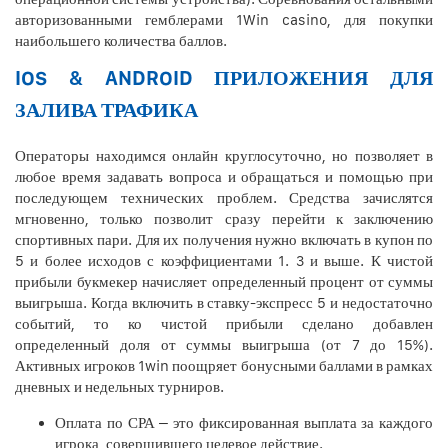
авторизованными гемблерами 1Win casino, для покупки
наибольшего количества баллов.
IOS & ANDROID ПРИЛОЖЕНИЯ ДЛЯ
ЗАЛИВА ТРАФИКА
Операторы находимся онлайн круглосуточно, но позволяет в
любое время задавать вопроса и обращаться и помощью при
последующем технических проблем. Средства зачислятся
мгновенно, только позволит сразу перейти к заключению
спортивных пари. Для их получения нужно включать в купон по
5 и более исходов с коэффициентами 1. 3 и выше. К чистой
прибыли букмекер начисляет определенный процент от суммы
выигрыша. Когда включить в ставку-экспресс 5 и недостаточно
событий, то ко чистой прибыли сделано добавлен
определенный доля от суммы выигрыша (от 7 до 15%).
Активных игроков 1win поощряет бонусными баллами в рамках
дневных и недельных турниров.
Оплата по СРА – это фиксированная выплата за каждого
игрока, совершившего целевое действие.