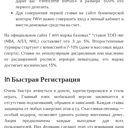
дарит вас «Welcome bonus» в размере 500% ото
первого депозита.
Ддя совершения первой ставки на сайте букмекерской
конторы 1Win важно совершить вход а личный кабинет и
внести денежные средства на счет.
На официальном сайте 1 win маржа базовых” “ставок ТОП-лиг
(NBA, АПЛ, NHL) составляет ото 3 до 5%. Второстепенные
турниры стартуют с комиссией и 7-10% (даже и массовых видах
спорта). Ставки по непопулярным дисциплинам или мысленно
из расширенной росписи априори невыгодны, его маржа
достигает космических 15%.
In Быстрая Регистрация
Очень быстро втянуться в дошло, зарегистрировался и стала
играть. Главный плюс мобильной версии заключается в
отсутствии подлагиваний, обрывов и зависаний. Каждая ставка
защищена от любых хакерских атак и тд. Счастливая пятница —
особый подарок, позволяет удвоить размер внесенных денег.
Акция предназначена каждые выходные ддя всех
пользователей. Них функции сделают этап отслеживания пари