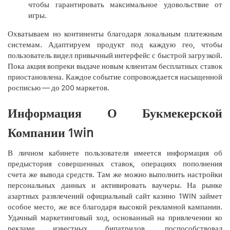
чтобы гарантировать максимальное удовольствие от
игры.
Охватываем но континенты благодаря локальным платежным
системам. Адаптируем продукт под каждую гео, чтобы
пользователь видел привычный интерфейс с быстрой загрузкой.
Пока акция вопреки выдаче новым клиентам бесплатных ставок
приостановлена. Каждое событие сопровождается насыщенной
росписью — до 200 маркетов.
Информация О Букмекерской
Компании 1win
В личном кабинете пользователя имеется информация об
предыстория совершенных ставок, операциях пополнения
счета же вывода средств. Там же можно выполнить настройки
персональных данных и активировать ваучеры. На рынке
азартных развлечений официальный сайт казино 1WIN займет
особое место, же все благодаря высокой рекламной кампании.
Удачный маркетинговый ход, основанный на привлечении ко
рекламе известных бипатридов, поспособствовал