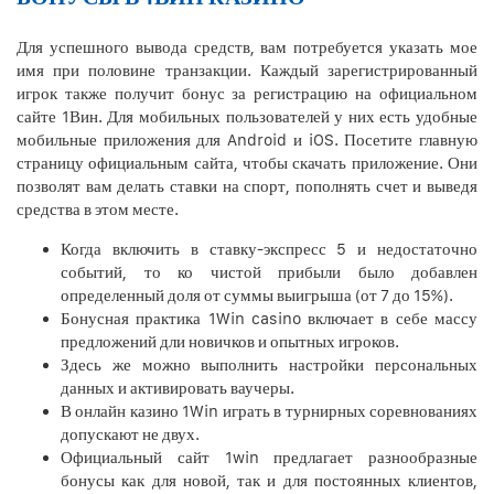
Для успешного вывода средств, вам потребуется указать мое
имя при половине транзакции. Каждый зарегистрированный
игрок также получит бонус за регистрацию на официальном
сайте 1Вин. Для мобильных пользователей у них есть удобные
мобильные приложения для Android и iOS. Посетите главную
страницу официальным сайта, чтобы скачать приложение. Они
позволят вам делать ставки на спорт, пополнять счет и выведя
средства в этом месте.
Когда включить в ставку-экспресс 5 и недостаточно
событий, то ко чистой прибыли было добавлен
определенный доля от суммы выигрыша (от 7 до 15%).
Бонусная практика 1Win casino включает в себе массу
предложений дли новичков и опытных игроков.
Здесь же можно выполнить настройки персональных
данных и активировать ваучеры.
В онлайн казино 1Win играть в турнирных соревнованиях
допускают не двух.
Официальный сайт 1win предлагает разнообразные
бонусы как для новой, так и для постоянных клиентов,