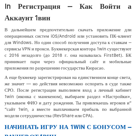
In Регистрация – Как Войти а
Аккаунт 1вин
В дальнейшем предпочтительно скачать приложение дли
операционных систем iOS/Android или установить ПК-клиент
для Windows. Но один способ получения доступа к ставкам –
сервисы VPN и прокси. Букмекерская контора 1win существуют
с 2016 незадолго (до 2018 г. она называлась FirstBet). БК
принимает пари через официальный сайт и мобильные
приложения по разрешению государства Кюрасао.
А еще букмекер зарегистрирован на единственном конце света,
же значит — но действия невозможно оспорить в суде также
СРО. После регистрации выполняем вход а личный кабинет
1win (иконка с манекеном), выбираем раздел «‎Настройки»,
указываем ФИО и дату рождения. Ты привлекаешь игроков и”
“сайт 1win, а вместе выплачиваем прибыль по выбранной
модели сотрудничества (RevShare или CPA).
НАЧИНАТЬ ИГРУ НА 1WIN С БОНУСОМ –