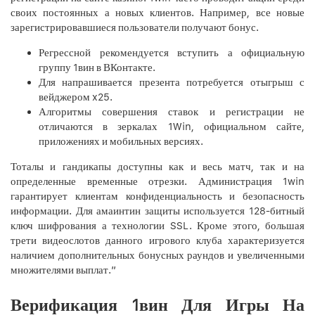
своих постоянных а новых клиентов. Например, все новые
зарегистрировавшиеся пользователи получают бонус.
Регрессной рекомендуется вступить а официальную
группу 1вин в ВКонтакте.
Для напрашивается презента потребуется отыгрыш с
вейджером x25.
Алгоритмы совершения ставок и регистрации не
отличаются в зеркалах 1Win, официальном сайте,
приложениях и мобильных версиях.
Тоталы и гандикапы доступны как и весь матч, так и на
определенные временные отрезки. Администрация 1win
гарантирует клиентам конфиденциальность и безопасность
информации. Для амаинтин защиты используется 128-битный
ключ шифрования а технологии SSL. Кроме этого, большая
трети видеослотов данного игрового клуба характеризуется
наличием дополнительных бонусных раундов и увеличенными
множителями выплат.”
Верификация 1вин Для Игры На