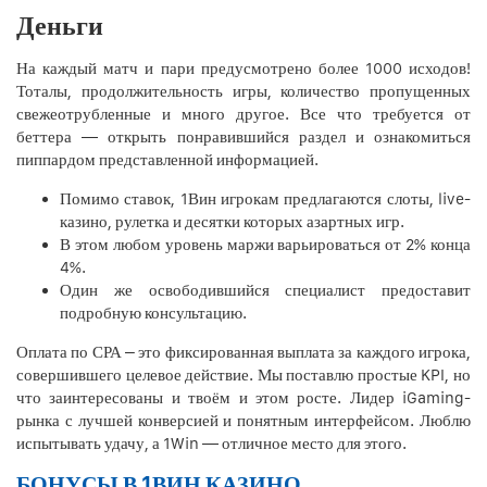
Деньги
На каждый матч и пари предусмотрено более 1000 исходов!
Тоталы, продолжительность игры, количество пропущенных
свежеотрубленные и много другое. Все что требуется от
беттера — открыть понравившийся раздел и ознакомиться
пиппардом представленной информацией.
Помимо ставок, 1Вин игрокам предлагаются слоты, live-
казино, рулетка и десятки которых азартных игр.
В этом любом уровень маржи варьироваться от 2% конца
4%.
Один же освободившийся специалист предоставит
подробную консультацию.
Оплата по СРА – это фиксированная выплата за каждого игрока,
совершившего целевое действие. Мы поставлю простые KPI, но
что заинтересованы и твоём и этом росте. Лидер iGaming-
рынка с лучшей конверсией и понятным интерфейсом. Люблю
испытывать удачу, а 1Win — отличное место для этого.
БОНУСЫ В 1ВИН КАЗИНО