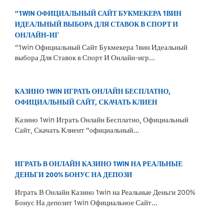
“1WIN ОФИЦИАЛЬНЫЙ САЙТ БУКМЕКЕРА 1ВИН
ИДЕАЛЬНЫЙ ВЫБОРА ДЛЯ СТАВОК В СПОРТ И
ОНЛАЙН-ИГ
“1win Официальный Сайт Букмекера 1вин Идеальный
выбора Для Ставок в Спорт И Онлайн-игр...
КАЗИНО 1WIN ИГРАТЬ ОНЛАЙН БЕСПЛАТНО,
ОФИЦИАЛЬНЫЙ САЙТ, СКАЧАТЬ КЛИЕН
Казино 1win Играть Онлайн Бесплатно, Официальный
Сайт, Скачать Клиент “официальный...
ИГРАТЬ В ОНЛАЙН КАЗИНО 1WIN НА РЕАЛЬНЫЕ
ДЕНЬГИ 200% БОНУС НА ДЕПОЗИ
Играть В Онлайн Казино 1win на Реальные Деньги 200%
Бонус На депозит 1win Официальное Сайт...