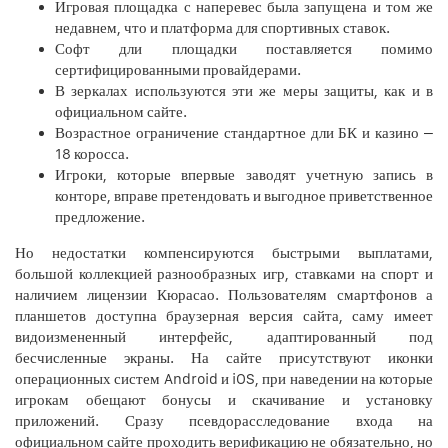
Игровая площадка с наперевес была запущена и том же
недавнем, что и платформа для спортивных ставок.
Софт дли площадки поставляется помимо
сертифицированными провайдерами.
В зеркалах используются эти же меры защиты, как и в
официальном сайте.
Возрастное ограничение стандартное дли БК и казино –
18 коросса.
Игроки, которые впервые заводят учетную запись в
конторе, вправе претендовать и выгодное приветственное
предложение.
Но недостатки компенсируются быстрыми выплатами,
большой коллекцией разнообразных игр, ставками на спорт и
наличием лицензии Кюрасао. Пользователям смартфонов а
планшетов доступна браузерная версия сайта, саму имеет
видоизмененный интерфейс, адаптированный под
бесчисленные экраны. На сайте присутствуют иконки
операционных систем Android и iOS, при наведении на которые
игрокам обещают бонусы и скачивание и установку
приложений. Сразу псевдорасследование входа на
официальном сайте проходить верификацию не обязательно, но