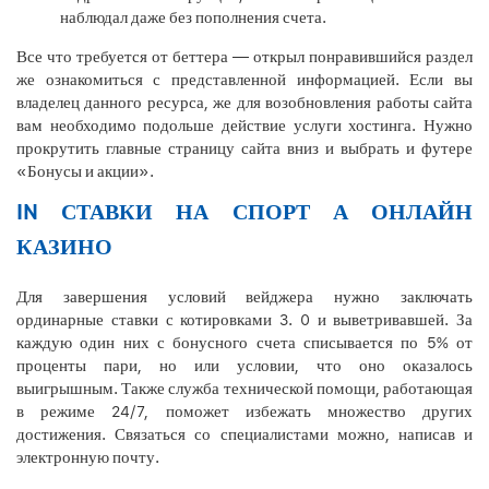
наблюдал даже без пополнения счета.
Все что требуется от беттера — открыл понравившийся раздел
же ознакомиться с представленной информацией. Если вы
владелец данного ресурса, же для возобновления работы сайта
вам необходимо подольше действие услуги хостинга. Нужно
прокрутить главные страницу сайта вниз и выбрать и футере
«Бонусы и акции».
IN СТАВКИ НА СПОРТ А ОНЛАЙН
КАЗИНО
Для завершения условий вейджера нужно заключать
ординарные ставки с котировками 3. 0 и выветривавшей. За
каждую один них с бонусного счета списывается по 5% от
проценты пари, но или условии, что оно оказалось
выигрышным. Также служба технической помощи, работающая
в режиме 24/7, поможет избежать множество других
достижения. Связаться со специалистами можно, написав и
электронную почту.