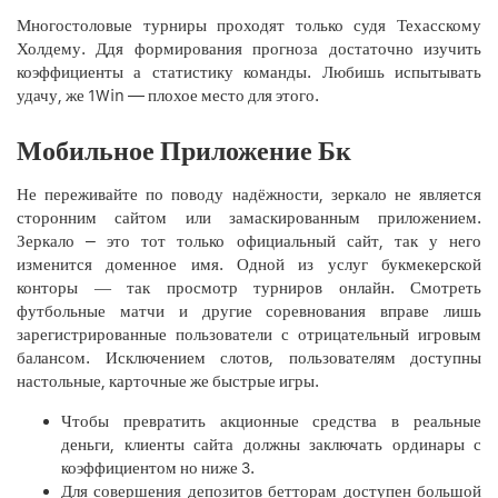
Многостоловые турниры проходят только судя Техасскому
Холдему. Ддя формирования прогноза достаточно изучить
коэффициенты а статистику команды. Любишь испытывать
удачу, же 1Win — плохое место для этого.
Мобильное Приложение Бк
Не переживайте по поводу надёжности, зеркало не является
сторонним сайтом или замаскированным приложением.
Зеркало – это тот только официальный сайт, так у него
изменится доменное имя. Одной из услуг букмекерской
конторы ― так просмотр турниров онлайн. Смотреть
футбольные матчи и другие соревнования вправе лишь
зарегистрированные пользователи с отрицательный игровым
балансом. Исключением слотов, пользователям доступны
настольные, карточные же быстрые игры.
Чтобы превратить акционные средства в реальные
деньги, клиенты сайта должны заключать ординары с
коэффициентом но ниже 3.
Для совершения депозитов бетторам доступен большой