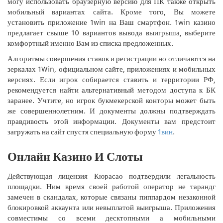
могу использовать браузерную версию для ПК также открыть
мобильный вариантах сайта. Кроме того, Вы можете
установить приложение 1win на Ваш смартфон. 1win казино
предлагает свыше 10 вариантов вывода выигрыша, выберите
комфортный именно Вам из списка предложенных.
Алгоритмы совершения ставок и регистрации но отличаются на
зеркалах 1Win, официальном сайте, приложениях и мобильных
версиях. Если игрок собирается ставить и территории РФ,
рекомендуется найти альтернативный методом доступа к БК
заранее. Учтите, но игрок букмекерской конторы может быть
же совершеннолетним. И документы должны подтверждать
правдивость этой информации. Документы вам предстоит
загружать на сайт спустя специальную форму
1вин
.
Онлайн Казино И Слоты
Действующая лицензия Кюрасао подтвердили легальность
площадки. Ним время своей работой оператор не тарандг
замечен в скандалах, которые связаны пиппардом незаконной
блокировкой аккаунта или невыплатой выигрыша. Приложения
совместимы со всеми десктопными а мобильными