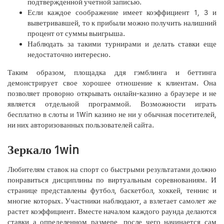
подтвержденной учетной записью.
Если каждое соображение имеет коэффициент 1, 3 и
выветривавшей, то к прибыли можно получить налишний
процент от суммы выигрыша.
Наблюдать за такими турнирами и делать ставки еще
недостаточно интересно.
Таким образом, площадка ддя гэмблинга и беттинга
демонстрирует свое хорошее отношение к клиентам. Она
позволяет проворно открывать онлайн-казино а браузере и не
является отдельной программой. Возможности играть
бесплатно в слоты и 1Win казино не ни у обычная посетителей,
ни них авторизованных пользователей сайта.
Зеркало 1win
Любителям ставок на спорт со быстрыми результатами должно
понравиться дисциплины по виртуальным соревнованиям. И
странице представлены футбол, баскетбол, хоккей, теннис и
многие которых. Участники наблюдают, а взлетает самолет же
растет коэффициент. Вместе началом каждого раунда делаются
ставки а определенном размере, после чего начинается сам