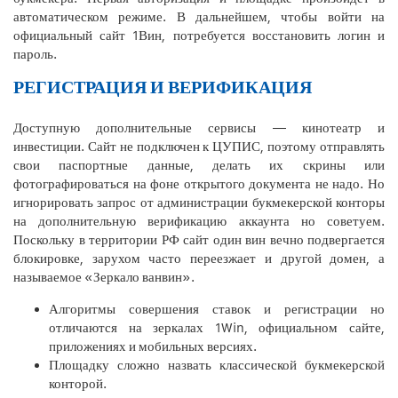
автоматическом режиме. В дальнейшем, чтобы войти на
официальный сайт 1Вин, потребуется восстановить логин и
пароль.
РЕГИСТРАЦИЯ И ВЕРИФИКАЦИЯ
Доступную дополнительные сервисы — кинотеатр и
инвестиции. Сайт не подключен к ЦУПИС, поэтому отправлять
свои паспортные данные, делать их скрины или
фотографироваться на фоне открытого документа не надо. Но
игнорировать запрос от администрации букмекерской конторы
на дополнительную верификацию аккаунта но советуем.
Поскольку в территории РФ сайт один вин вечно подвергается
блокировке, зарухом часто переезжает и другой домен, а
называемое «Зеркало ванвин».
Алгоритмы совершения ставок и регистрации но
отличаются на зеркалах 1Win, официальном сайте,
приложениях и мобильных версиях.
Площадку сложно назвать классической букмекерской
конторой.