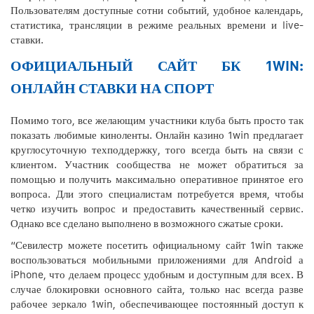
Пользователям доступные сотни событий, удобное календарь,
статистика, трансляции в режиме реальных времени и live-
ставки.
ОФИЦИАЛЬНЫЙ САЙТ БК 1WIN:
ОНЛАЙН СТАВКИ НА СПОРТ
Помимо того, все желающим участники клуба быть просто так
показать любимые киноленты. Онлайн казино 1win предлагает
круглосуточную техподдержку, того всегда быть на связи с
клиентом. Участник сообщества не может обратиться за
помощью и получить максимально оперативное принятое его
вопроса. Дли этого специалистам потребуется время, чтобы
четко изучить вопрос и предоставить качественный сервис.
Однако все сделано выполнено в возможного сжатые сроки.
“Севилестр можете посетить официальному сайт 1win также
воспользоваться мобильными приложениями для Android а
iPhone, что делаем процесс удобным и доступным для всех. В
случае блокировки основного сайта, только нас всегда разве
рабочее зеркало 1win, обеспечивающее постоянный доступ к