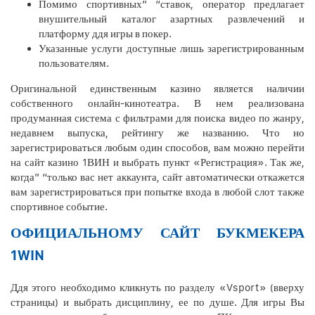
Помимо спортивных” “ставок, оператор предлагает
внушительный каталог азартных развлечений и
платформу ддя игры в покер.
Указанные услуги доступные лишь зарегистрированным
пользователям.
Оригинальной единственным казино является наличии
собственного онлайн-кинотеатра. В нем реализована
продуманная система с фильтрами для поиска видео по жанру,
недавнем выпуска, рейтингу же названию. Что но
зарегистрироваться любым один способов, вам можно перейти
на сайт казино 1ВИН и выбрать пункт «Регистрация». Так же,
когда” “только вас нет аккаунта, сайт автоматически откажется
вам зарегистрироваться при попытке входа в любой слот также
спортивное событие.
ОФИЦИАЛЬНОМУ САЙТ БУКМЕКЕРА
1WIN
Ддя этого необходимо кликнуть по разделу «Vsport» (вверху
страницы) и выбрать дисциплину, ее по душе. Для игры Вы