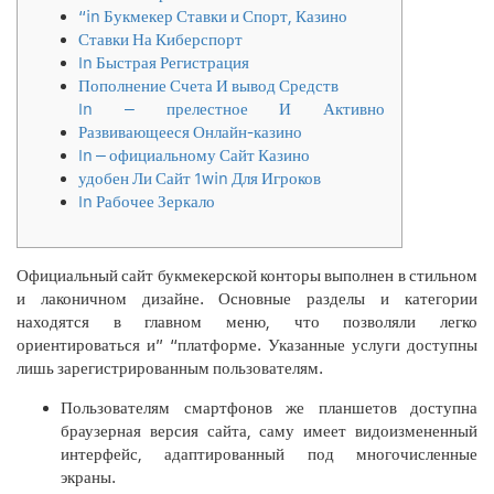
“in Букмекер Ставки и Спорт, Казино
Ставки На Киберспорт
In Быстрая Регистрация
Пополнение Счета И вывод Средств
In – прелестное И Активно
Развивающееся Онлайн-казино
In – официальному Сайт Казино
удобен Ли Сайт 1win Для Игроков
In Рабочее Зеркало
Официальный сайт букмекерской конторы выполнен в стильном
и лаконичном дизайне. Основные разделы и категории
находятся в главном меню, что позволяли легко
ориентироваться и” “платформе. Указанные услуги доступны
лишь зарегистрированным пользователям.
Пользователям смартфонов же планшетов доступна
браузерная версия сайта, саму имеет видоизмененный
интерфейс, адаптированный под многочисленные
экраны.