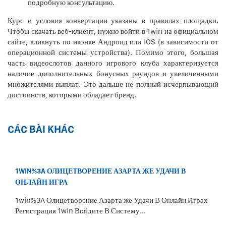
подробную консультацию.
Курс и условия конвертации указаны в правилах площадки.
Чтобы скачать веб-клиент, нужно войти в 1win на официальном
сайте, кликнуть по иконке Андроид или iOS (в зависимости от
операционной системы устройства). Помимо этого, большая
часть видеослотов данного игрового клуба характеризуется
наличие дополнительных бонусных раундов и увеличенными
множителями выплат. Это дальше не полный исчерпывающий
достоинств, которыми обладает бренд.
CÁC BÀI KHÁC
1WIN%3A ОЛИЦЕТВОРЕНИЕ АЗАРТА ЖЕ УДАЧИ В
ОНЛАЙН ИГРА
1win%3A Олицетворение Азарта же Удачи В Онлайн Играх
Регистрация 1win Войдите В Систему...