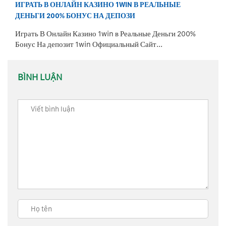
ИГРАТЬ В ОНЛАЙН КАЗИНО 1WIN В РЕАЛЬНЫЕ
ДЕНЬГИ 200% БОНУС НА ДЕПОЗИ
Играть В Онлайн Казино 1win в Реальные Деньги 200%
Бонус На депозит 1win Официальный Сайт...
BÌNH LUẬN