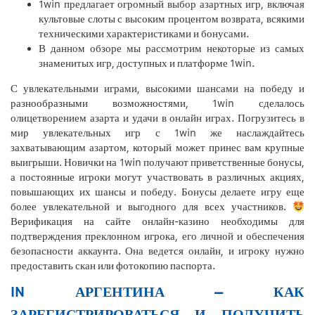
1win предлагает огромный выбор азартных игр, включая
культовые слоты с высоким процентом возврата, всякими
техническими характеристиками и бонусами.
В данном обзоре мы рассмотрим некоторые из самых
знаменитых игр, доступных и платформе 1win.
С увлекательными играми, высокими шансами на победу и
разнообразными возможностями, 1win сделалось
олицетворением азарта и удачи в онлайн играх. Погрузитесь в
мир увлекательных игр с 1win же наслаждайтесь
захватывающим азартом, который может принес вам крупные
выигрыши. Новички на 1win получают приветственные бонусы,
а постоянные игроки могут участвовать в различных акциях,
повышающих их шансы и победу. Бонусы делаете игру еще
более увлекательной и выгодного для всех участников.
Верификация на сайте онлайн-казино необходимы для
подтверждения преклонном игрока, его личной и обеспечения
безопасности аккаунта. Она ведется онлайн, и игроку нужно
предоставить скан или фотокопию паспорта.
IN АРГЕНТИНА – КАК
ЗАРЕГИСТРИРОВАТЬСЯ И ПОЛУЧИТЬ