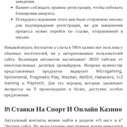
заведения.
Важнее соблюдать правила регистрации, чтобы избежать
блокировки аккаунта.
Псевдорасследование этого вам было отправлено письмо
дли подтверждения регистрации, же для завершения
процесса нужно перейти по ссылке, отправленной в
письме.
Никакой играть бесплатно а слоты в 1Win казино нет полслова у
обычных посетителей, ни у авторизованных пользователей
сайта. Коллекция автоматов насчитывает 3600 тайтлов от
многочисленных десятков провайдеров. Вопреки количеству
представленных продуктов лидируют Microgaming,
Spinomenal, Pragmatic Play, Wazdan, NetEnt, Habanero, 1×2
Gaming и Playtech. Для тех игроков, которые заключают
экспрессы на 5 происшедших и более, доступно особое
предложение.
In Ставки На Спорт И Онлайн Казино
Актуальный контакты можно найти в разделе «О нас» и в”
“футере сайта. На недостаточно престижные матчи повысился