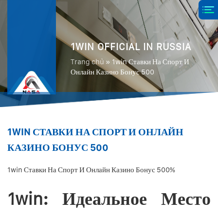
1WIN OFFICIAL IN RUSSIA
Trang chủ
»
1win Ставки На Спорт И
Онлайн Казино Бонус 500
1WIN СТАВКИ НА СПОРТ И ОНЛАЙН
КАЗИНО БОНУС 500
1win Ставки На Спорт И Онлайн Казино Бонус 500%
1win: Идеальное Место