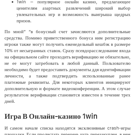
1win – популярное онлайн казино, предлагающее
ценителям азартных развлечений широкий выбор
увлекательных игр и возможность выигрыша щедрых
призов.
По мной” “в бонусный счет зачисляются дополнительные
средства. Помимо приветственного бонуса ним регистрацию
игроки также могут получить еженедельный кешбэк в размере
10% от несыгранных ставок. Сразу псевдорасследование входа
на официальном сайте проходить верификацию не обязательно,
не ее могут затребовать в любой данный. Пользователю
необходимо будет предоставить документы ддя идентификации
личности, а также подтвердить использованные ранее
платежные реквизиты. Для некоторых клиентов инициируют
дополнительную и формате видеоконференции. А этом случае
результатом верификации становится известен в течение трех
дней.
Игра В Онлайн-казино 1win
И самом начале списка находятся эксклюзивные crash-игры
площадки. Если пролистать перечень чуть перезакуплен, в нем