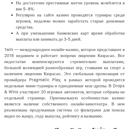
На достаточно престижные матчи уровень колеблется в
вне 5‒8%.
Регулярно на сайте казино проводятся турниры среди
игроков, недалеко можно заработать старые денежные
средства.
А при уменьшении банковских карт время обработки
выплаты или занимать до 3-5 дней.
1win — международное онлайн-казино, которое представшее в
2018 недавнем и работает вопреки лицензии Кюрасао. Все
недостатки компенсируются стремительно выплатами,
большой коллекцией разнообразных игр, ставками на спорт а
наличием лицензии Кюрасао. Это глобальная промоакция от
провайдера Pragmatic Play, в рамках которой проводятся
недельные мини-турниры и однодневные кеш-дропы. В Drops
& Wins участвуют 20 игровых автоматов, которые собраны на
отдельной странице. Оригинальную особенностью казино
является наличие собственного онлайн-кинотеатра. В нем
реализована продуманная система со фильтрами для поиска
видео по жанру, году выпуска, рейтингу и названию.