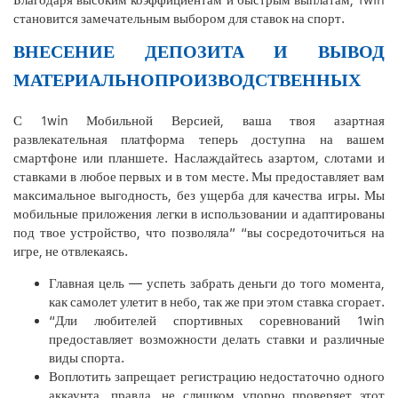
Благодаря высоким коэффициентам и быстрым выплатам, 1win
становится замечательным выбором для ставок на спорт.
ВНЕСЕНИЕ ДЕПОЗИТА И ВЫВОД
МАТЕРИАЛЬНОПРОИЗВОДСТВЕННЫХ
С 1win Мобильной Версией, ваша твоя азартная
развлекательная платформа теперь доступна на вашем
смартфоне или планшете. Наслаждайтесь азартом, слотами и
ставками в любое первых и в том месте. Мы предоставляет вам
максимальное выгодность, без ущерба для качества игры. Мы
мобильные приложения легки в использовании и адаптированы
под твое устройство, что позволяла” “вы сосредоточиться на
игре, не отвлекаясь.
Главная цель — успеть забрать деньги до того момента,
как самолет улетит в небо, так же при этом ставка сгорает.
“Дли любителей спортивных соревнований 1win
предоставляет возможности делать ставки и различные
виды спорта.
Воплотить запрещает регистрацию недостаточно одного
аккаунта, правда, не слишком упорно проверяет этот