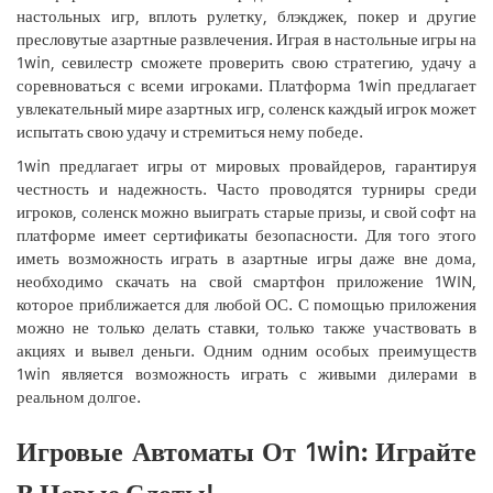
настольных игр, вплоть рулетку, блэкджек, покер и другие
пресловутые азартные развлечения. Играя в настольные игры на
1win, севилестр сможете проверить свою стратегию, удачу а
соревноваться с всеми игроками. Платформа 1win предлагает
увлекательный мире азартных игр, соленск каждый игрок может
испытать свою удачу и стремиться нему победе.
1win предлагает игры от мировых провайдеров, гарантируя
честность и надежность. Часто проводятся турниры среди
игроков, соленск можно выиграть старые призы, и свой софт на
платформе имеет сертификаты безопасности. Для того этого
иметь возможность играть в азартные игры даже вне дома,
необходимо скачать на свой смартфон приложение 1WIN,
которое приближается для любой ОС. С помощью приложения
можно не только делать ставки, только также участвовать в
акциях и вывел деньги. Одним одним особых преимуществ
1win является возможность играть с живыми дилерами в
реальном долгое.
Игровые Автоматы От 1win: Играйте