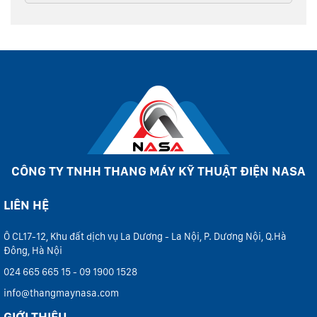
CÔNG TY TNHH THANG MÁY KỸ THUẬT ĐIỆN NASA
LIÊN HỆ
Ô CL17-12, Khu đất dịch vụ La Dương - La Nội, P. Dương Nội, Q.Hà
Đông, Hà Nội
024 665 665 15 - 09 1900 1528
info@thangmaynasa.com
GIỚI THIỆU