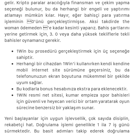
gelir. Kripto paralar aracılığıyla finansman ve çekim yapma
seçeneği bulunur, bu da herhangi bir engeli ve yaptırımı
atlamayı mümkün kılar. Hayır, eğer bahisçi para yatırma
işleminin 0’ünü gerçekleştirmişse. Aksi takdirde the
woman ödemeden ’e kadar kesinti yaparız. Bahis şartlarını
yerine getirmek için, 3. 0 veya daha yüksek tekliflerle tekli
bahisler oynamanız gerekir.
1Win bu prosedürü gerçekleştirmek için üç seçeneğe
sahiptir.
Herhangi bir cihazdan 1Win’i kullanırken kendi kendine
mobil internet site sürümüne geçersiniz, bu da
telefonunuzun ekran boyutuna mükemmel bir şekilde
uyum sağlar.
Bu kodlarla bonus hesabınıza ekstra para eklenecektir.
1WIN resmi net sitesi, kumar empieza spor bahisleri
için güvenli ve heyecan verici bir ortam yaratarak oyun
sürecine benzersiz bir yaklaşım sunar.
Yeni başlayanlar için uygun işlevsellik, çok sayıda disiplin,
rekabetçi hat. Doğrulama işlemi genellikle 1 ila 7 iş günü
sürmektedir. Bu basit adımları takip ederek doğrulama