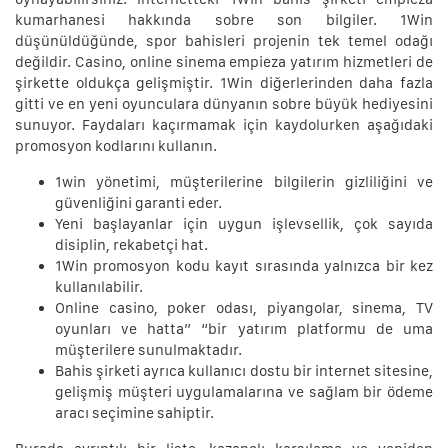
kumarhanesi hakkında sobre son bilgiler. 1Win
düşünüldüğünde, spor bahisleri projenin tek temel odağı
değildir. Casino, online sinema empieza yatırım hizmetleri de
şirkette oldukça gelişmiştir. 1Win diğerlerinden daha fazla
gitti ve en yeni oyunculara dünyanın sobre büyük hediyesini
sunuyor. Faydaları kaçırmamak için kaydolurken aşağıdaki
promosyon kodlarını kullanın.
1win yönetimi, müşterilerine bilgilerin gizliliğini ve
güvenliğini garanti eder.
Yeni başlayanlar için uygun işlevsellik, çok sayıda
disiplin, rekabetçi hat.
1Win promosyon kodu kayıt sırasında yalnızca bir kez
kullanılabilir.
Online casino, poker odası, piyangolar, sinema, TV
oyunları ve hatta” “bir yatırım platformu de uma
müşterilere sunulmaktadır.
Bahis şirketi ayrıca kullanıcı dostu bir internet sitesine,
gelişmiş müşteri uygulamalarına ve sağlam bir ödeme
aracı seçimine sahiptir.