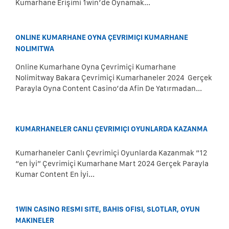
Kumarhane Erişimi 1win’de Oynamak...
ONLINE KUMARHANE OYNA ÇEVRIMIÇI KUMARHANE
NOLIMITWA
Online Kumarhane Oyna Çevrimiçi Kumarhane
Nolimitway Bakara Çevrimiçi Kumarhaneler 2024 ️ Gerçek
Parayla Oyna Content Casino’da Afin De Yatırmadan...
KUMARHANELER CANLI ÇEVRIMIÇI OYUNLARDA KAZANMA
Kumarhaneler Canlı Çevrimiçi Oyunlarda Kazanmak “12
“en İyi” Çevrimiçi Kumarhane Mart 2024 Gerçek Parayla
Kumar Content En İyi...
1WIN CASINO RESMI SITE, BAHIS OFISI, SLOTLAR, OYUN
MAKINELER