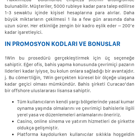
bulunabilir. Müşteriler, 5000 rubleye kadar para talep edilirse
1-3 sewaktu içinde kişisel hesaplarına para alırlar. Daha
büyük miktarların çekilmesi 1 ila a few gün arasında daha
uzun sürer. Her etkinliğe zengin bir kadro eşlik eder – 200’e
kadar işaretleyici.
IN PROMOSYON KODLARI VE BONUSLAR
1Win bu prosedürü gerçekleştirmek için üç seçeneğe
sahiptir. Eğer ofis, bahis yapma konusunda çevrimiçi pazarın
liderleri kadar iyiyse, bu kolun onlara sağladığı bir avantajdır.
j. Bu cömertliğin, 1Win gerçekten küresel bir ölçeğe ulaşana
kadar geçici olması mümkündür. Bahis şirketi Curacao’dan
bir offshore uluslararası lisansa sahiptir.
Tüm kullanıcıların kendi yargı bölgelerinde yasal kumar
oynama yaşında olmalarını ve çevrimiçi bahislerle ilgili
yerel yasa ve düzenlemeleri anlamalarını öneririz.
Casino, online sinema ve yatırım hizmetleri de şirkette
oldukça gelişmiştir.
Platforma kaydolurken kullanıcılar sıklıkla hoşgeldin