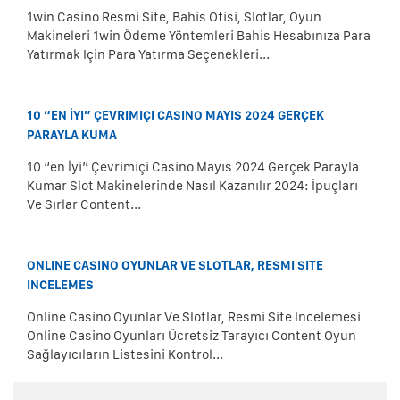
1win Casino Resmi Site, Bahis Ofisi, Slotlar, Oyun
Makineleri 1win Ödeme Yöntemleri Bahis Hesabınıza Para
Yatırmak Için Para Yatırma Seçenekleri...
10 “EN İYI” ÇEVRIMIÇI CASINO MAYIS 2024 GERÇEK
PARAYLA KUMA
10 “en İyi” Çevrimiçi Casino Mayıs 2024 Gerçek Parayla
Kumar Slot Makinelerinde Nasıl Kazanılır 2024: İpuçları
Ve Sırlar Content...
ONLINE CASINO OYUNLAR VE SLOTLAR, RESMI SITE
INCELEMES
Online Casino Oyunlar Ve Slotlar, Resmi Site Incelemesi
Online Casino Oyunları Ücretsiz Tarayıcı Content Oyun
Sağlayıcıların Listesini Kontrol...