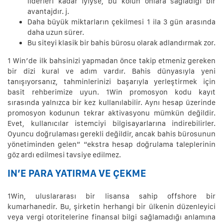
liderleri kadar iyiyse, bu kolun onlara sağladığı bir
avantajdır. j.
Daha büyük miktarların çekilmesi 1 ila 3 gün arasında
daha uzun sürer.
Bu siteyi klasik bir bahis bürosu olarak adlandırmak zor.
1 Win’de ilk bahsinizi yapmadan önce takip etmeniz gereken
bir dizi kural ve adım vardır. Bahis dünyasıyla yeni
tanışıyorsanız, tahminlerinizi başarıyla yerleştirmek için
basit rehberimize uyun. 1Win promosyon kodu kayıt
sırasında yalnızca bir kez kullanılabilir. Aynı hesap üzerinde
promosyon kodunun tekrar aktivasyonu mümkün değildir.
Evet, kullanıcılar istemciyi bilgisayarlarına indirebilirler.
Oyuncu doğrulaması gerekli değildir, ancak bahis bürosunun
yönetiminden gelen” “ekstra hesap doğrulama taleplerinin
göz ardı edilmesi tavsiye edilmez.
IN’E PARA YATIRMA VE ÇEKME
1Win, uluslararası bir lisansa sahip offshore bir
kumarhanedir. Bu, şirketin herhangi bir ülkenin düzenleyici
veya vergi otoritelerine finansal bilgi sağlamadığı anlamına