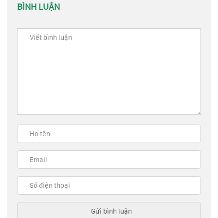
BÌNH LUẬN