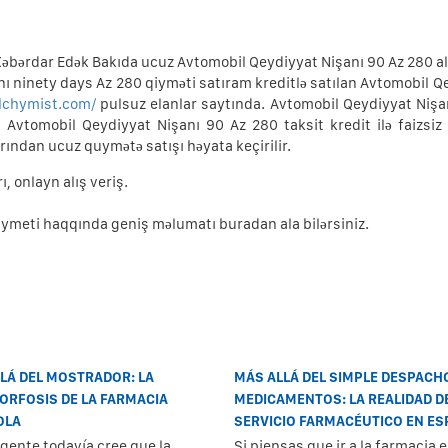
Xəbərdar Edək Bakıda ucuz Avtomobil Qeydiyyat Nişanı 90 Az 280 alı
nı ninety days Az 280 qiyməti satıram kreditlə satılan Avtomobil Q
alchymist.com/
pulsuz elanlar saytında. Avtomobil Qeydiyyat Nişa
vtomobil Qeydiyyat Nişanı 90 Az 280 taksit kredit ilə faizsiz
ından ucuz quymətə satışı həyata keçirilir.
, onlayn alış veriş.
iymeti haqqında geniş məlumatı buradan ala bilərsiniz.
LÁ DEL MOSTRADOR: LA
MÁS ALLÁ DEL SIMPLE DESPACH
RFOSIS DE LA FARMACIA
MEDICAMENTOS: LA REALIDAD D
OLA
SERVICIO FARMACÉUTICO EN E
gente todavía cree que la
Si piensas que ir a la farmacia e