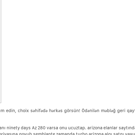
m edin, choix səhifədə hərkəs görsün! Ödənilən məbləğ geri qayt
anı ninety days Az 280 varsa onu ucuztap. arizona elanlar saytın
oriyasına qoyub semblante zamanda turbo arizona alqı satqı yaxu