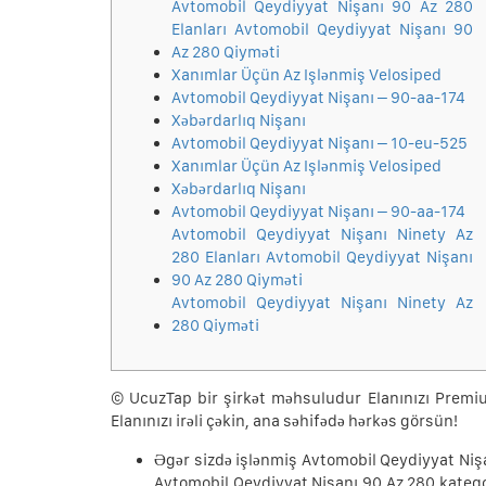
Avtomobil Qeydiyyat Nişanı 90 Az 280
Elanları Avtomobil Qeydiyyat Nişanı 90
Az 280 Qiyməti
Xanımlar Üçün Az Işlənmiş Velosiped
Avtomobil Qeydiyyat Nişanı – 90-aa-174
Xəbərdarlıq Nişanı
Avtomobil Qeydiyyat Nişanı – 10-eu-525
Xanımlar Üçün Az Işlənmiş Velosiped
Xəbərdarlıq Nişanı
Avtomobil Qeydiyyat Nişanı – 90-aa-174
Avtomobil Qeydiyyat Nişanı Ninety Az
280 Elanları Avtomobil Qeydiyyat Nişanı
90 Az 280 Qiyməti
Avtomobil Qeydiyyat Nişanı Ninety Az
280 Qiyməti
© UcuzTap bir şirkət məhsuludur Elanınızı Premiu
Elanınızı irəli çəkin, ana səhifədə hərkəs görsün!
Əgər sizdə işlənmiş Avtomobil Qeydiyyat Niş
Avtomobil Qeydiyyat Nişanı 90 Az 280 kateq