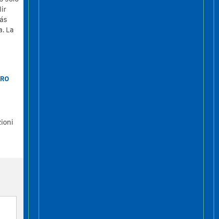
ir
tás
a. La
TRO
ioni