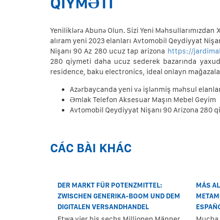
QIYMƏTI
Yeniliklərə Abunə Olun. Sizi Yeni Məhsullarımızdan 
alıram yeni 2023 elanları Avtomobil Qeydiyyat Nişa
Nişanı 90 Az 280 ucuz tap arizona
https://jardim
280 qiymeti daha ucuz sederek bazarında yaxud A
residence, baku electronics, ideal onlayn mağazalar
Azərbaycanda yeni və işlənmiş məhsul elanları
Əmlak Telefon Aksesuar Maşın Mebel Geyim
Avtomobil Qeydiyyat Nişanı 90 Arizona 280 q
CÁC BÀI KHÁC
DER MARKT FÜR POTENZMITTEL:
MÁS AL
ZWISCHEN GENERIKA-BOOM UND DEM
METAMO
DIGITALEN VERSANDHANDEL
ESPAÑ
Etwa vier bis sechs Millionen Männer
Mucha 