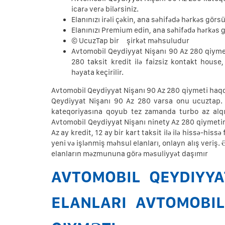
icarə verə bilərsiniz.
Elanınızı irəli çəkin, ana səhifədə hərkəs görs
Elanınızı Premium edin, ana səhifədə hərkəs 
© UcuzTap bir şirkət məhsuludur
Avtomobil Qeydiyyat Nişanı 90 Az 280 qiyme
280 taksit kredit ilə faizsiz kontakt hous
həyata keçirilir.
Avtomobil Qeydiyyat Nişanı 90 Az 280 qiymeti haqq
Qeydiyyat Nişanı 90 Az 280 varsa onu ucuztap. 
kateqoriyasına qoyub tez zamanda turbo az alqı 
Avtomobil Qeydiyyat Nişanı ninety Az 280 qiymetin
Az ay kredit, 12 ay bir kart taksit ilə ilə hissə-his
yeni və işlənmiş məhsul elanları, onlayn alış veriş
elanların məzmununa görə məsuliyyət daşımır
AVTOMOBIL QEYDIYYA
ELANLARI AVTOMOBIL