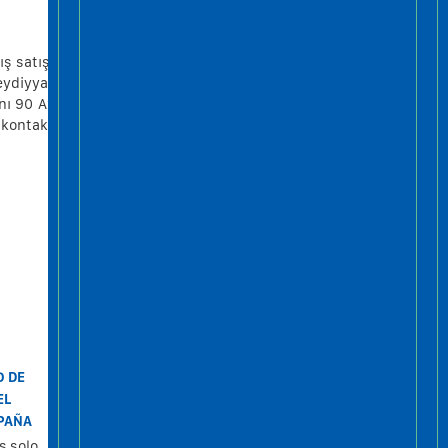
ş satışı
eydiyyat
nı 90 Az
 kontakt
O DE
EL
SPAÑA
s solo