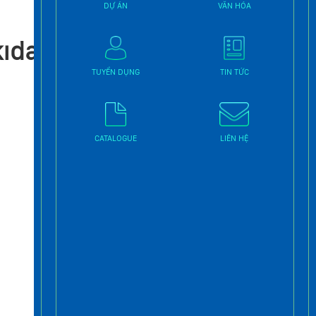
DỰ ÁN
VĂN HÓA
THANG MÁY TẢI KHÁCH
THANG MÁY TẢI Ô TÔ
ıda
THANG MÁY TẢI THỰC PHẨM
TUYỂN DỤNG
TIN TỨC
Tin tức mới nhất
SỨC HẤP DẪN CỦA
CATALOGUE
LIÊN HỆ
THANG MÁY LỒNG KÍNH
Tháng Mười Hai 15 2022
THANG MÁY – MÓN NỘI
THẤT GIAO THOA CÔNG
NGHỆ VÀ THẨM MỸ
Tháng Mười Hai 2 2022
Tư vấn lựa chọn thang
máy “may đo” theo thiết
kế ngôi nhà bạn
Tháng Mười Một 11 2022