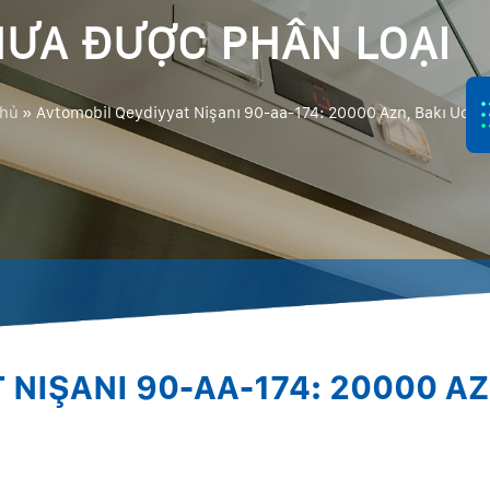
ƯA ĐƯỢC PHÂN LOẠI
chủ
»
Avtomobil Qeydiyyat Nişanı 90-aa-174: 20000 Azn, Bakı Ucuz
NIŞANI 90-AA-174: 20000 AZ