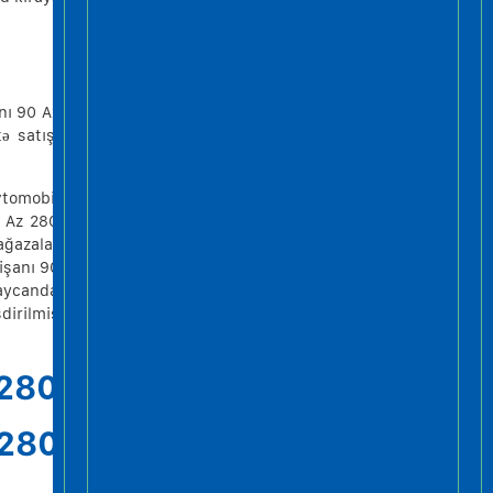
nı 90 Az
ə satışı
vtomobil
0 Az 280
ağazalar
işanı 90
rbaycanda
dirilmiş
280
280