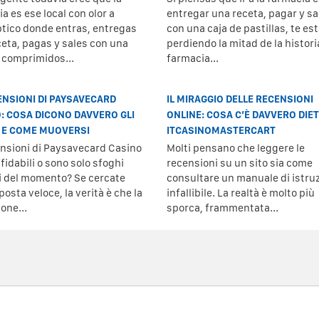
a es ese local con olor a
entregar una receta, pagar y sal
ptico donde entras, entregas
con una caja de pastillas, te es
ceta, pagas y sales con una
perdiendo la mitad de la histori
e comprimidos...
farmacia...
ENSIONI DI PAYSAVECARD
IL MIRAGGIO DELLE RECENSIONI
: COSA DICONO DAVVERO GLI
ONLINE: COSA C’È DAVVERO DIE
 E COME MUOVERSI
ITCASINOMASTERCART
ensioni di Paysavecard Casino
Molti pensano che leggere le
fidabili o sono solo sfoghi
recensioni su un sito sia come
i del momento? Se cercate
consultare un manuale di istruz
posta veloce, la verità è che la
infallibile. La realtà è molto più
one...
sporca, frammentata...