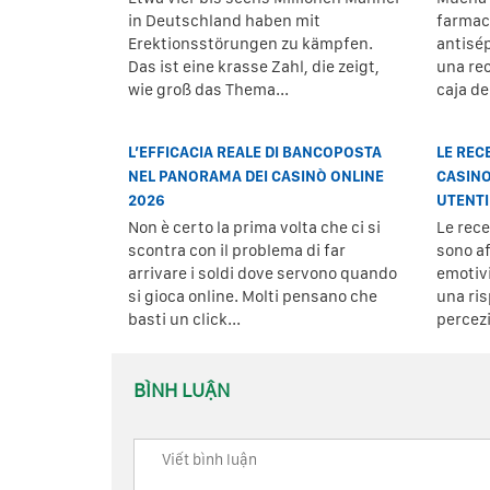
in Deutschland haben mit
farmaci
Erektionsstörungen zu kämpfen.
antisé
Das ist eine krasse Zahl, die zeigt,
una re
wie groß das Thema...
caja d
L’EFFICACIA REALE DI BANCOPOSTA
LE REC
NEL PANORAMA DEI CASINÒ ONLINE
CASINO
2026
UTENTI
Non è certo la prima volta che ci si
Le rec
scontra con il problema di far
sono af
arrivare i soldi dove servono quando
emotiv
si gioca online. Molti pensano che
una ris
basti un click...
percezi
BÌNH LUẬN