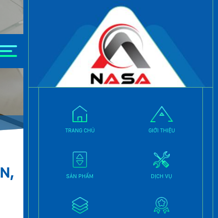
ta
TRANG CHỦ
GIỚI THIỆU
N,
THANG MÁY GIA ĐÌNH
SẢN PHẨM
DỊCH VỤ
THANG MÁY LỒNG KÍNH
THANG MÁY TẢI HÀNG