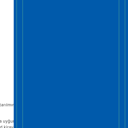
TIẾNG ANH “NGÀNH
THANG MÁY”
Tháng Bảy 1 2021
CHIA SẺ KINH NGHIỆM
MUA THANG MÁY GIA
ĐÌNH
Tháng Sáu 25 2021
arılmır!
da uyğun
d kirayə