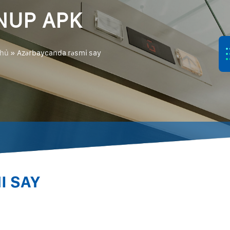
NUP APK
chủ
»
Azərbaycanda rəsmi say
I SAY