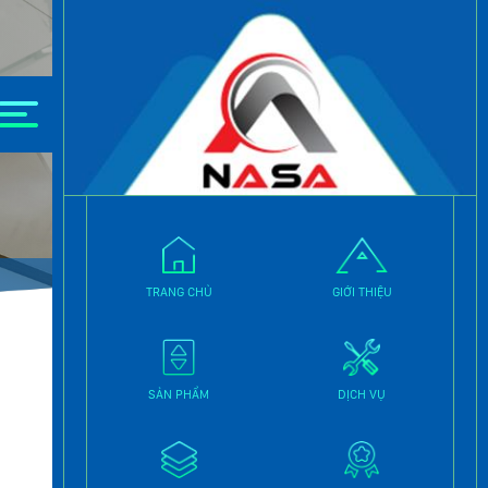
TRANG CHỦ
GIỚI THIỆU
THANG MÁY GIA ĐÌNH
SẢN PHẨM
DỊCH VỤ
THANG MÁY LỒNG KÍNH
THANG MÁY TẢI HÀNG