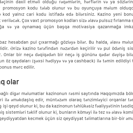
dəçinin daxil etməli olduğu rəqəmlərin, hərflərin və ya sözləri
bir promosyon kodu tələb olunur və bu oyunçuya məlum olduqd
kod yalnız cari kodu istifadə edə bilərsiniz. Kazino yeni bo
eriləcək. Çox vaxt promosyon kodları sizə əlavə pulsuz fırlanma 
almağa və ya oynamaq üçün başqa motivasiya qazanmağa imka
az hesabdan pul çıxarmağı gözləyə bilər. Bu halda, əlavə məlu
ir. Ərizə kazino tərəfindən nəzərdən keçirilir və pul ödəniş si
r. Onlar bir neçə dəqiqədən bir neçə iş gününə qədər dəyişə bil
un öz qaydaları (şəxsi hədiyyə və ya cashback) ilə təmin edildiyi 
bonus mərc edilir.
q olar
lə bağlı digər məlumatlar kazinonun rəsmi saytında Haqqımızda bö
ri ilə əməkdaşlıq edir, müntəzəm olaraq tənzimləyici orqanlar tə
 işi qeyd olunur ki, bu da kazinonun təhlükəsiz fəaliyyətinin təsdiq
 sistemləri təklif olunur ki, bunların köməyi ilə tez və əlavə komi
ydiyyatdan kecmek üçün siz qeydiyyat təlimatlarına bir-bir əmə