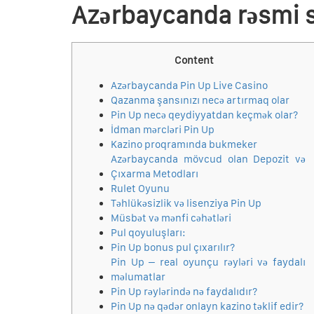
Azərbaycanda rəsmi 
Content
Azərbaycanda Pin Up Live Casino
Qazanma şansınızı necə artırmaq olar
Pin Up necə qeydiyyatdan keçmək olar?
İdman mərcləri Pin Up
Kazino proqramında bukmeker
Azərbaycanda mövcud olan Depozit və
Çıxarma Metodları
Rulet Oyunu
Təhlükəsizlik və lisenziya Pin Up
Müsbət və mənfi cəhətləri
Pul qoyuluşları:
Pin Up bonus pul çıxarılır?
Pin Up – real oyunçu rəyləri və faydalı
məlumatlar
Pin Up rəylərində nə faydalıdır?
Pin Up nə qədər onlayn kazino təklif edir?