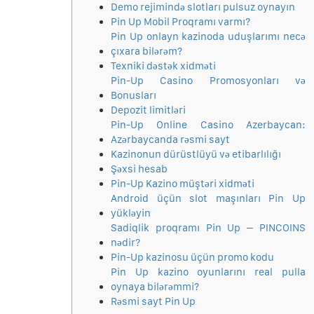
Demo rejimində slotları pulsuz oynayın
Pin Up Mobil Proqramı varmı?
Pin Up onlayn kazinoda uduşlarımı necə
çıxara bilərəm?
Texniki dəstək xidməti
Pin-Up Casino Promosyonları və
Bonusları
Depozit limitləri
Pin-Up Online Casino Azerbaycan:
Azərbaycanda rəsmi sayt
Kazinonun dürüstlüyü və etibarlılığı
Şəxsi hesab
Pin-Up Kazino müştəri xidməti
Android üçün slot maşınları Pin Up
yükləyin
Sadiqlik proqramı Pin Up – PINCOINS
nədir?
Pin-Up kazinosu üçün promo kodu
Pin Up kazino oyunlarını real pulla
oynaya bilərəmmi?
Rəsmi sayt Pin Up