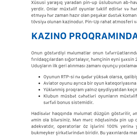
Xüsusi yaraşıq yaradan pin-up üslubunun ab-hav
yerdir. Onlar müxtəlif oyunlar təklif edirlər və 
etməyə hər zaman hazır olan peşəkar dəstək koman
tövsiyə olunan kazinodur. Pin-Up rahat atmosferi v
KAZINO PROQRAMIND
Onun göstərdiyi məlumatlar onun təfərrüatlarında
fırıldaqçılardan sığortalayır, həmçinin eyni şəxsin
Uduşların ilk geri alınması zamanı oyunçu yoxlama
Oyunun RTP-si nə qədər yüksək olarsa, qalibiy
Aviator oyunu ayrıca bir oyun kateqoriyasına 
Yüklənmiş proqram yalnız qeydiyyatdan keçmiş
Klubun müsbət cəhətləri oyunların müxtəlif
sərfəli bonus sistemidir.
Hadisələr haqqında məlumat düzgün göstərilir, ə
əmin ola bilərsiniz. Mən mərc nöqtəsində pin up 
adekvatdır, operatorlar öz işlərini 100% yerinə
bukmeyker şirkətlərindən biridir. Bu yaxınlarda mar