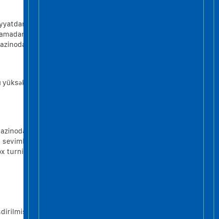
TIẾNG ANH “NGÀNH
THANG MÁY”
iyyatdan
Tháng Bảy 1 2021
xlamadan
azinoda
CHIA SẺ KINH NGHIỆM
MUA THANG MÁY GIA
ĐÌNH
Tháng Sáu 25 2021
ı yüksək
kazinoda
 sevimli
x turnir
dirilmiş