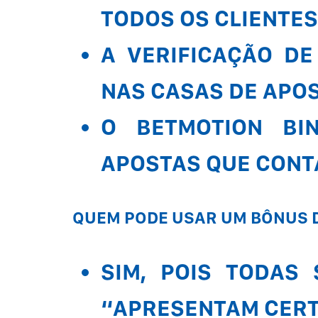
TODOS OS CLIENTES
A VERIFICAÇÃO D
NAS CASAS DE APO
O BETMOTION BI
APOSTAS QUE CONT
QUEM PODE USAR UM BÔNUS 
SIM, POIS TODAS
“APRESENTAM CERTI