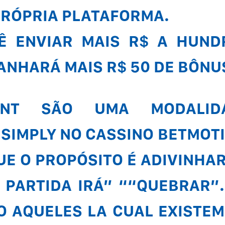
PRÓPRIA PLATAFORMA.
CÊ ENVIAR MAIS R$ A HUND
ANHARÁ MAIS R$ 50 DE BÔNU
ENT SÃO UMA MODALID
SIMPLY NO CASSINO BETMOTI
UE O PROPÓSITO É ADIVINHA
PARTIDA IRÁ” ““QUEBRAR”.
O AQUELES LA CUAL EXISTEM