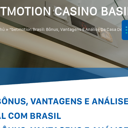
TMOTION CASINO BASI
chủ
»
“betmotion Brasil: Bônus, Vantagens E Análise Da Casa De A
BÔNUS, VANTAGENS E ANÁLIS
L COM BRASIL