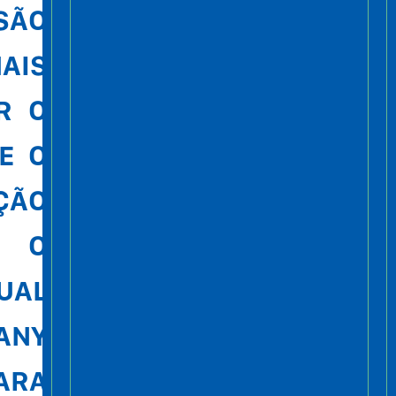
SÃO
AIS
R O
E O
ÇÃO
E O
UAL
ANY
ARA