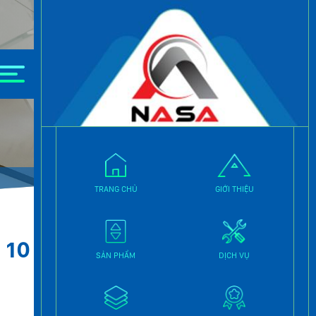
. #6 Is Fantastic [MiniTool Tips]
TRANG CHỦ
GIỚI THIỆU
 10
SẢN PHẨM
DỊCH VỤ