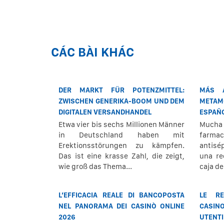
CÁC BÀI KHÁC
DER MARKT FÜR POTENZMITTEL:
MÁS 
ZWISCHEN GENERIKA-BOOM UND DEM
METAM
DIGITALEN VERSANDHANDEL
ESPAÑ
Etwa vier bis sechs Millionen Männer
Mucha
in Deutschland haben mit
farmac
Erektionsstörungen zu kämpfen.
antisé
Das ist eine krasse Zahl, die zeigt,
una re
wie groß das Thema...
caja d
L’EFFICACIA REALE DI BANCOPOSTA
LE RE
NEL PANORAMA DEI CASINÒ ONLINE
CASIN
2026
UTENTI