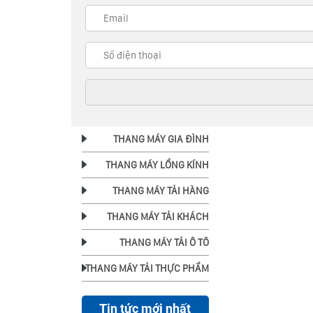
THANG MÁY GIA ĐÌNH
THANG MÁY LỒNG KÍNH
THANG MÁY TẢI HÀNG
THANG MÁY TẢI KHÁCH
THANG MÁY TẢI Ô TÔ
THANG MÁY TẢI THỰC PHẨM
Tin tức mới nhất