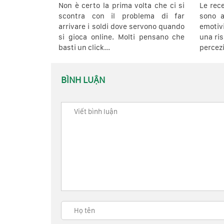
Non è certo la prima volta che ci si
Le rec
scontra con il problema di far
sono a
arrivare i soldi dove servono quando
emoti
si gioca online. Molti pensano che
una ris
basti un click...
percezi
BÌNH LUẬN