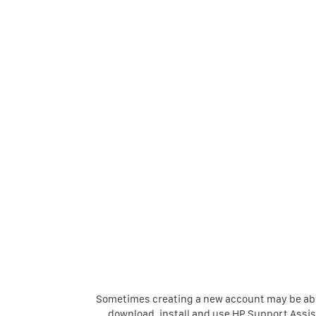
Sometimes creating a new account may be able
download, install and use HP Support Assi