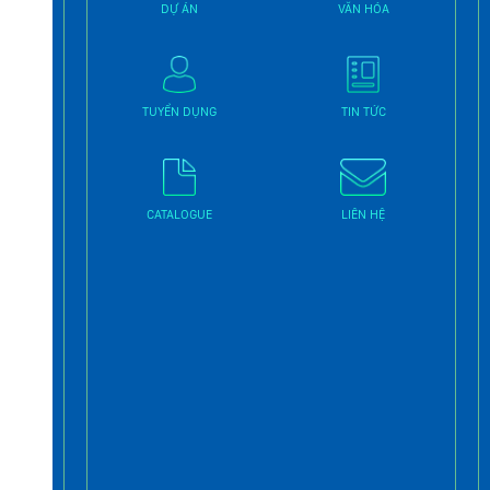
DỰ ÁN
VĂN HÓA
TUYỂN DỤNG
TIN TỨC
CATALOGUE
LIÊN HỆ