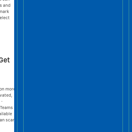
rs and
 mark
elect
Get
 on more
vated,
 ·
t Teams
ilable
can scan