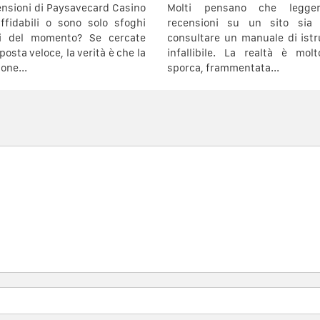
ensioni di Paysavecard Casino
Molti pensano che legge
ffidabili o sono solo sfoghi
recensioni su un sito sia
vi del momento? Se cercate
consultare un manuale di istr
posta veloce, la verità è che la
infallibile. La realtà è mol
one...
sporca, frammentata...