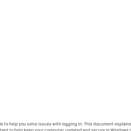
 to help you solve issues with logging in. This document explain
stant to help keep your computer updated and secure in Windows I