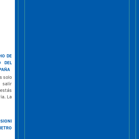
HO DE
D DEL
SPAÑA
s solo
 salir
 estás
ia. La
SIONI
IETRO