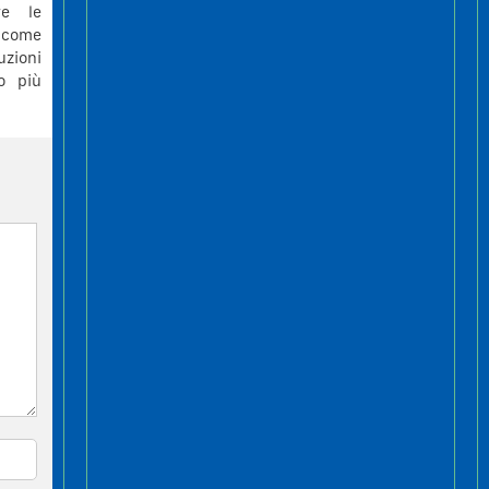
re le
 come
uzioni
to più