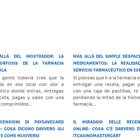
ALLÁ DEL MOSTRADOR: LA
MÁS ALLÁ DEL SIMPLE DESPAC
ORFOSIS DE LA FARMACIA
MEDICAMENTOS: LA REALIDA
OLA
SERVICIO FARMACÉUTICO EN E
 gente todavía cree que la
Si piensas que ir a la farmacia e
ia es ese local con olor a
entregar una receta, pagar y
ptico donde entras, entregas
con una caja de pastillas, te
ceta, pagas y sales con una
perdiendo la mitad de la histor
e comprimidos...
farmacia...
CENSIONI DI PAYSAVECARD
IL MIRAGGIO DELLE RECEN
O: COSA DICONO DAVVERO GLI
ONLINE: COSA C’È DAVVERO D
 E COME MUOVERSI
ITCASINOMASTERCART