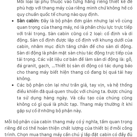
Mỗi loại lại phụ thuộc vào từng hãng riêng thiết kế để
phù hợp với thang máy của riêng mình chứ không hề có
quy chuẩn quốc tế chung nào quy định.
Sàn cabin:
Đây là bộ phận đơn giản nhưng lại vô cùng
quan trọng của thang máy, nó là phần chịu lực trực tiếp
với trải trọng. Sàn cabin cũng có 2 loại: cố định và di
động. Sàn cố định được lắp cố định với khung dưới của
cabin, nhằm mục đích tăng chân đế cho sàn di động.
Sàn di động là phần mặt sàn chịu tác động trực tiếp của
tải trọng. Các vật liệu cơ bản để làm sàn di động là: gỗ,
đá granit, gạch, …Thiết bị sàn di động có tác dụng báo
cho thang máy biết hiện thang có đang bị quá tải hay
không.
Các bộ phận còn lại như trần giả, tay vịn, và hệ thống
điều khiển đã quá quen thuộc với chúng ta. Được chúng
ta sử dụng hàng ngày. Và cấu tạo của chúng cũng
không có gì quá là phức tạp. Thang máy thường ít khi
gặp sự cố ở những bộ phận này.
Mỗi bộ phận của cabin thang máy có ý nghĩa, tầm quan trọng
riêng để có thể hoàn thiện chất lượng của thiết bị ở mỗi công
trình. Chọn mua thang máy cần chú ý lắp đặt cabin có đầy đủ