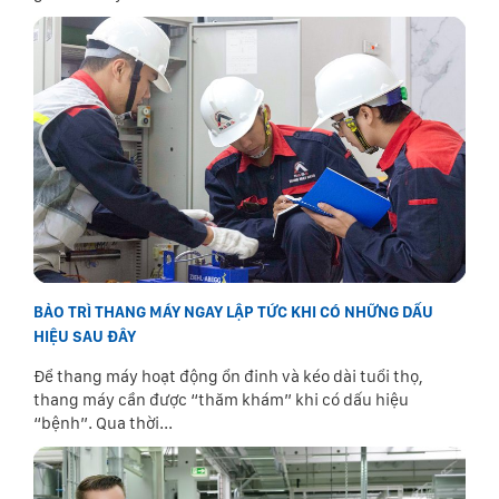
BẢO TRÌ THANG MÁY NGAY LẬP TỨC KHI CÓ NHỮNG DẤU
HIỆU SAU ĐÂY
Để thang máy hoạt động ổn đinh và kéo dài tuổi thọ,
thang máy cần được “thăm khám” khi có dấu hiệu
“bệnh”. Qua thời...