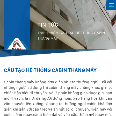
TIN TỨC
Trang chủ
»
CẤU TẠO HỆ THỐNG CABIN
THANG MÁY
CẤU TẠO HỆ THỐNG CABIN THANG MÁY
Cabin thang máy không đơn giản như ta thường nghĩ. Đối với
những người sử dụng thì cabin thang máy chẳng khác gì một
chiếc hộp biết di chuyển. Nó là phần không gian được giới hạn
mở 4 vách, là nơi để người đứng hoặc xếp hàng hóa khi cần
vận chuyển lên xuống. Chúng ta thường nghĩ cabin khá đơn
giản khi gắn với cáp treo và ấn nút rồi di chuyển. Hiện nay với
cuộc sống ngày càng hiện đại và yêu cầu thẩm mỹ ngày một