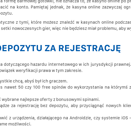
a formę darmowej gotówki, nie oznacza to, że kasyno online po p
acić na konto. Pamiętaj jednak, że kasyna online zazwyczaj ogr
pozytu.
ntyczne z tymi, które możesz znaleźć w kasynach online podcza
ę setki nowoczesnych gier, więc nie będziesz miał problemu, aby w
DEPOZYTU ZA REJESTRACJĘ
a dotyczącego hazardu internetowego w ich jurysdykcji prawnej
bowiązek weryfikacji prawa w tym zakresie.
stkie chcą, abyś był ich graczem.
is nawet 50 czy 100 free spinów do wykorzystania na którymś 
ć wybrane najlepsze oferty z bonusowymi spinami.
ądze za rejestrację bez depozytu, aby przyciągnąć nowych kli
awić z urządzenia, działającego na Androidzie, czy systemie iOS 
ame możliwości.