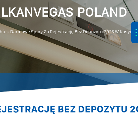
LKANVEGAS POLAND
chủ
»
Darmowe Spiny Za Rejestrację Bez Depozytu 2023 W Kasynac
EJESTRACJĘ BEZ DEPOZYTU 2