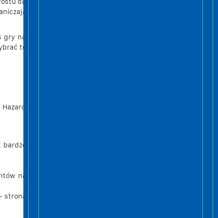
rostu da
aniczają
s gry na
ybrać tę
. Hazard
z bardzo
entów na
– strona