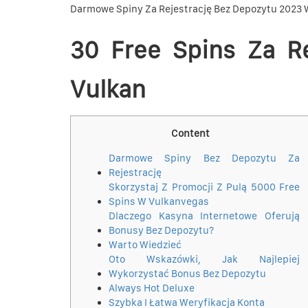
Darmowe Spiny Za Rejestrację Bez Depozytu 2023
30 Free Spins Za R
Vulkan
Content
Darmowe Spiny Bez Depozytu Za
Rejestrację
Skorzystaj Z Promocji Z Pulą 5000 Free
Spins W Vulkanvegas
Dlaczego Kasyna Internetowe Oferują
Bonusy Bez Depozytu?
Warto Wiedzieć
Oto Wskazówki, Jak Najlepiej
Wykorzystać Bonus Bez Depozytu
Always Hot Deluxe
Szybka I Łatwa Weryfikacja Konta