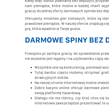
Kiedy więc bonus powitalny bez depozytu przybier
nam pieniądze, które można w każdej chwili wypł
graczy do jednej oferty darmowych spinów bez de
Oferujemy mnóstwo gier slotowych, które są ide
prawdziwe pieniądze. W naszej ofercie znajdują si
grę, która wpadnie w Twoje gusta.
DARMOWE SPINY BEZ 
Freespins.pl zachęca graczy do sprawdzenia praw
nie wszedzie jest legalny i na użytkowniku ciąży o
Wszystkie one są konkurencją, ponieważ wszy
Tutaj bardzo często możemy otrzymać grat
atrakcyjnych slotów.
Na naszej stronie internetowej można znaleź
Dobre kasyno online oferuje darmowe pieni
swoją platformę hazardową.
Dlatego nie ma różnicy, czy ktoś chce się b
internetowa zawsze będzie prezentować te s