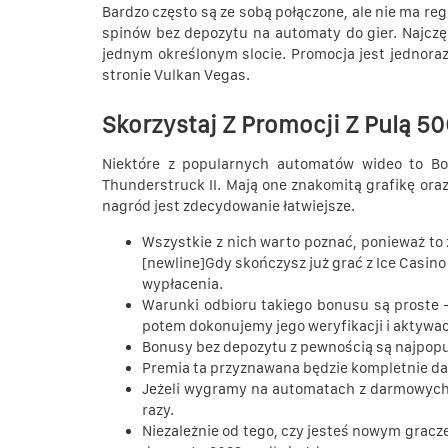
Bardzo często są ze sobą połączone, ale nie ma r
spinów bez depozytu na automaty do gier. Najczę
jednym określonym slocie. Promocja jest jednoraz
stronie Vulkan Vegas.
Skorzystaj Z Promocji Z Pulą 5
Niektóre z popularnych automatów wideo to Boo
Thunderstruck II. Mają one znakomitą grafikę or
nagród jest zdecydowanie łatwiejsze.
Wszystkie z nich warto poznać, ponieważ to 
[newline]Gdy skończysz już grać z Ice Casin
wypłacenia.
Warunki odbioru takiego bonusu są proste —
potem dokonujemy jego weryfikacji i aktywac
Bonusy bez depozytu z pewnością są najpopu
Premia ta przyznawana będzie kompletnie da
Jeżeli wygramy na automatach z darmowych
razy.
Niezależnie od tego, czy jesteś nowym grac