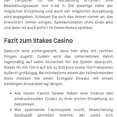
Der Zeitpunkt für die Auszahlung erfordert eine
Bearbeitungsdauer von 0-48 h. Die jeweilige Höhe der
möglichen Einzahlung und auch der möglichen Auszahlung
wird angegeben. Schauen Sie sich das immer vorher an, das
erleichtert immer einiges. Spielautomaten ohne Ende also
und jeder ist auch sofort im Demo Modus spielbar.
Fazit zum Stakes Casino
Dadurch wird sichergestellt, dass hier alles mit rechten
Dingen zugeht. Zudem wird das Unternehmen damit
regelmäßig auf seine Sicherheit für die Spieler überprüft.
Dieser ist mit 100 % auf bis zu 500 Euro sowie 100 Freispielen
äußerst großzügig. Bei mindestens einem der teilnehmenden
Slots müssen Sie einen Echtgeld Einsatz mit einem
beliebigen Einsatzbetrag tätigen.
Alle neuen Casino Spieler haben eine Chance den
eindrucksvollen Zusatz zu ihrer ersten Einzahlung zu
bekommen.
Wer spannende Casinospiele sucht, Abwechslung
Spielspaß genießen möchte, der sollte sich