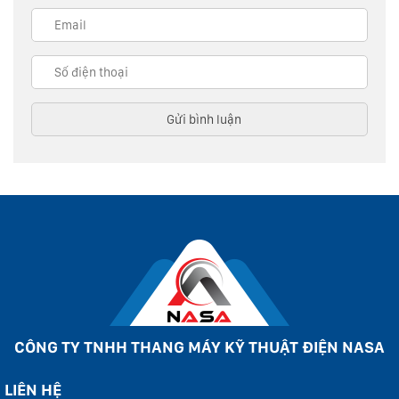
CÔNG TY TNHH THANG MÁY KỸ THUẬT ĐIỆN NASA
LIÊN HỆ