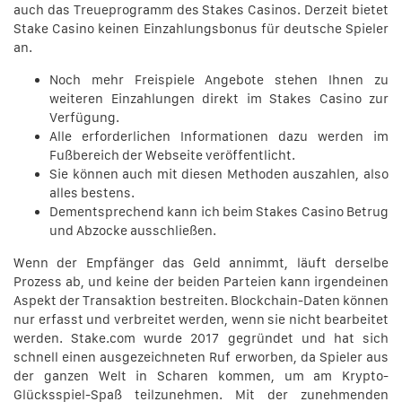
auch das Treueprogramm des Stakes Casinos. Derzeit bietet
Stake Casino keinen Einzahlungsbonus für deutsche Spieler
an.
Noch mehr Freispiele Angebote stehen Ihnen zu
weiteren Einzahlungen direkt im Stakes Casino zur
Verfügung.
Alle erforderlichen Informationen dazu werden im
Fußbereich der Webseite veröffentlicht.
Sie können auch mit diesen Methoden auszahlen, also
alles bestens.
Dementsprechend kann ich beim Stakes Casino Betrug
und Abzocke ausschließen.
Wenn der Empfänger das Geld annimmt, läuft derselbe
Prozess ab, und keine der beiden Parteien kann irgendeinen
Aspekt der Transaktion bestreiten. Blockchain-Daten können
nur erfasst und verbreitet werden, wenn sie nicht bearbeitet
werden. Stake.com wurde 2017 gegründet und hat sich
schnell einen ausgezeichneten Ruf erworben, da Spieler aus
der ganzen Welt in Scharen kommen, um am Krypto-
Glücksspiel-Spaß teilzunehmen. Mit der zunehmenden