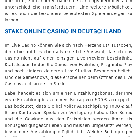
überprüft, zum anderen haben die Zahlungsmethoden auch
unterschiedliche Transferdauern. Eine weitere Möglichkeit
ist es, sich die besonders beliebtesten Spiele anzeigen zu
lassen.
STAKE ONLINE CASINO IN DEUTSCHLAND
Im Live Casino können Sie sich nach Herzenslust austoben,
denn hier gibt es ebenfalls eine tolle Auswahl, da sich das
Casino nicht auf einen einzigen Live Provider beschränkt.
Stattdessen finden Sie Games von Evolution, Pragmatic Play
und noch einigen kleineren Live Studios. Besonders beliebt
sind die Gameshows, diese erscheinen beim Öffnen des Live
Casinos auch an erster Stelle.
Dabei handelt es sich um einen Einzahlungsbonus, der Ihre
erste Einzahlung bis zu einem Betrag von 500 € verdoppelt.
Das bedeutet, dass Sie bei voller Ausschöpfung 1000 € auf
Ihrem Konto zum Spielen zur Verfügung haben. Der Bonus
und die Gewinne aus den Freispielen werden Ihnen als
Bonusgeld gutgeschrieben und müssen umgesetzt werden,
bevor eine Auszahlung möglich ist. Welche Bedingungen