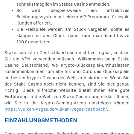
schnellstmöglich im Stakes Casino anmelden.
So wird beispielsweise ein attraktives
Belohnungssystem mit einem VIP Programm für loyale
Kunden offeriert.
Die Freispiele werden am Stück vergeben, sollte es
klappen mit dem Glück dann, kann man damit bis zu
100 € generieren.
Stake.com ist in Deutschland noch nicht verfügbar, so dass
Sie ein VPN verwenden müssen. Willkommen beim Stake
Casino Deutschland, wo Krypto-Glücksspiel-Enthusiasten
zusammenkommen, um alle Ins und Outs des Glücksspiels
im besten Krypto-Casino der Welt zu diskutieren. Wenn Sie
das Stake Casino noch nicht kennen, sind Sie hier genau
richtig. Diese hilfreiche Website bietet Ihnen eine gute
Einführung in die Welt von Stake Casino und erklärt Ihnen,
wie Sie in die Krypto-Gaming-Arena einsteigen können
https://vulkan-vegas.de/vulkan-vegas-cashback/
.
EINZAHLUNGSMETHODEN