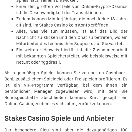
Spiels nach seinem Entwickler.
Einer der größten Vorteile von Online-Krypto-Casinos
ist die Geschwindigkeit der Transaktionen.
Zudem können Minderjährige, die noch keine 18 Jahre
alt sind, im Stakes Casino kein Konto eröffnen.
Alles, was Sie tun müssen, ist auf das Bild der
Nachricht zu klicken und den Chat zu betreten, wo ein
Mitarbeiter des technischen Supports auf Sie wartet.
Ein weiterer Hinweis hierfür ist die Zusammenarbeit
mit bekannten Spielehersteller, wie beispielsweise mit
NetEnt oder Yggdrasil.
Als regelmäßiger Spieler können Sie von netten Cashback-
Boni, zusätzlichem Spielgeld oder Freispielen profitieren. Es
ist ein VIP-Programm verfügbar, bei dem Ihnen ein
persönlicher Manager zugewiesen wird, mit dem Sie
Bonusgeschäfte abschließen können. Kurz gesagt, ein
Online-Casino, zu dem es sich lohnt, zurückzukehren.
Stakes Casino Spiele und Anbieter
Der besondere Clou sind aber die dazugehörigen 100