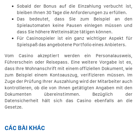
Sobald der Bonus auf die Einzahlung verbucht ist,
bleiben Ihnen 30 Tage die Anforderungen zu erfüllen.
Das bedeutet, dass Sie zum Beispiel an den
Spielautomaten keine Pausen einlegen müssen und
dass Sie höhere Wetteinsätze tätigen können.
Für Casinospieler ist ein ganz wichtiger Aspekt für
Spielspaß das angebotene Portfolio eines Anbieters.
Vom Casino akzeptiert werden ein Personalausweis,
Führerschein oder Reisepass. Eine weitere Vorgabe ist es,
dass Ihre Wohnanschrift mit einem offiziellen Dokument, wie
zum Beispiel einem Kontoauszug, verifizieren müssen. Im
Zuge der Prüfung Ihrer Auszahlung wird der Mitarbeiter auch
kontrollieren, ob die von Ihnen getätigten Angaben mit den
Dokumenten übereinstimmen. Bezüglich der
Datensicherheit hält sich das Casino ebenfalls an die
Gesetze.
CÁC BÀI KHÁC