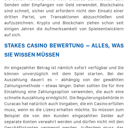
Senden oder Empfangen von Geld verwendet. Blockchains
sind schnell, sicher und erfordern nicht den Einsatz einer
dritten Partei, um Transaktionen abzuschließen und
aufzuzeichnen. Krypto und Blockchain ziehen schon seit
einigen Jahren die Aufmerksamkeit von Spieleentwicklern
auf sich.
STAKES CASINO BEWERTUNG – ALLES, WAS
SIE WISSEN MÜSSEN
Ihr eingezahlter Betrag ist nämlich sofort verfügbar und Sie
können unverzüglich mit dem Spiel starten. Bei der
Auszahlung dauert es – abhängig von der gewählten
Zahlungsmethode – etwas länger. Daher sollten Sie für Ihre
Einzahlung eine Zahlungsoption verwenden, die auch eine
schnelle Auszahlung ermöglicht. Die Regulierungsbehörde in
Curacao hat natürlich auch Vorgaben, die ein Casino erfüllen
muss, wenn es die Lizenz erhalten möchte. So müssen zum
Beispiel die von den Kunden eingezahlten Gelder auf
separate Konten verwahrt werden und dürfen nicht mit den
Geschäftskonten vermengt werden. Außerdem muss das