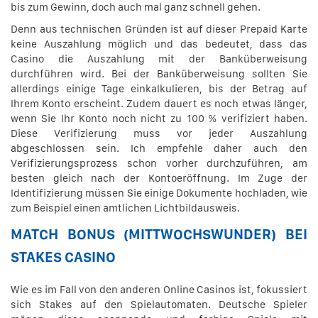
bis zum Gewinn, doch auch mal ganz schnell gehen.
Denn aus technischen Gründen ist auf dieser Prepaid Karte
keine Auszahlung möglich und das bedeutet, dass das
Casino die Auszahlung mit der Banküberweisung
durchführen wird. Bei der Banküberweisung sollten Sie
allerdings einige Tage einkalkulieren, bis der Betrag auf
Ihrem Konto erscheint. Zudem dauert es noch etwas länger,
wenn Sie Ihr Konto noch nicht zu 100 % verifiziert haben.
Diese Verifizierung muss vor jeder Auszahlung
abgeschlossen sein. Ich empfehle daher auch den
Verifizierungsprozess schon vorher durchzuführen, am
besten gleich nach der Kontoeröffnung. Im Zuge der
Identifizierung müssen Sie einige Dokumente hochladen, wie
zum Beispiel einen amtlichen Lichtbildausweis.
MATCH BONUS (MITTWOCHSWUNDER) BEI
STAKES CASINO
Wie es im Fall von den anderen Online Casinos ist, fokussiert
sich Stakes auf den Spielautomaten. Deutsche Spieler