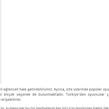
eğlenceli hale getirebilirsiniz. Ayrıca, site üzerinde popüler oy
bi birçok seçenek de bulunmaktadır. Türkiye’den oyuncular ç
rişebilirler.
in, kullanıcılar bu tür hediyelerin her biri için öngörülen bahis fak