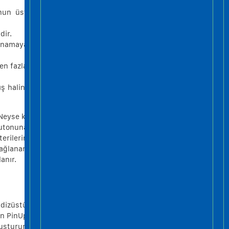
nun üst
dir.
oynamaya
en fazla
ş halini
Neyse ki
butonuna
erilerin
sağlanan
anır.
 dizüstü
en PinUp
uşturur.