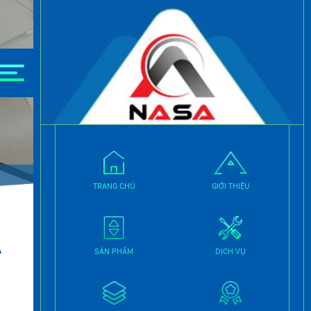
TRANG CHỦ
GIỚI THIỆU
A
THANG MÁY GIA ĐÌNH
SẢN PHẨM
DỊCH VỤ
THANG MÁY LỒNG KÍNH
THANG MÁY TẢI HÀNG