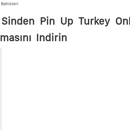
 Bahisleri
 Sinden Pin Up Turkey Onl
asını ️ Indirin