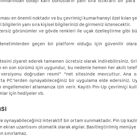
ımlarından dolayı karlı bonusların yanı sıra istikrarlı bir para
nması en önemli noktadır ve bu çevrimiçi kumarhaneyi özel kılan şe
 bilgilerin yanı sıra kişisel bilgilerinizi de girmeniz istenecektir.
rsiz görünümler ve gövde renkleri ile uçak özelleştirme gibi bü
denetimlerden geçen bir platform olduğu için güvenilir olar
sini ziyaret ederek tamamen ücretsiz olarak indirebilirsiniz. Gri
 en son sürümü için uygundur, bu nedenle hemen her akıllı tele
obil versiyonu doğrudan resmi” “net sitesinde mevcuttur. Ana 
atta PC’lerden oynayabileceğiniz bir uygulama elde edersiniz. 
m engellemeleri atlamanıza izin verir. Kayıtlı Pin-Up çevrimiçi kull
lar için hediyeler vb.
sı
le oynayabileceğiniz interaktif bir ortam sunmaktadır. Pin Up kazi
n ekran uzantısını otomatik olarak algılar. Basitleştirilmiş menüy
an sınırlamaz.