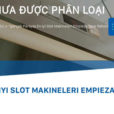
ƯA ĐƯỢC PHÂN LOẠI
chủ
»
“gerçek Parayla En Iyi Slot Makineleri Empieza Spor Bahisler
IYI SLOT MAKINELERI EMPIEZ