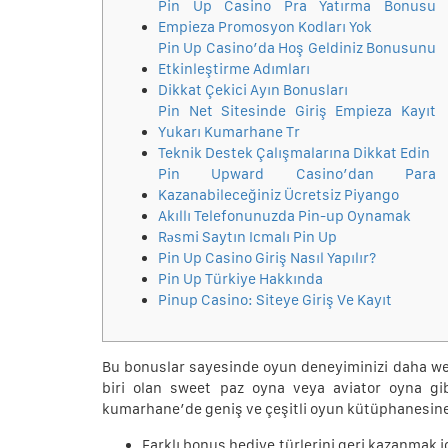
Pin Up Casino Pra Yatırma Bonusu
Empieza Promosyon Kodları Yok
Pin Up Casino’da Hoş Geldiniz Bonusunu
Etkinleştirme Adımları
Dikkat Çekici Ayın Bonusları
Pin Net Sitesinde Giriş Empieza Kayıt
Yukarı Kumarhane Tr
Teknik Destek Çalışmalarına Dikkat Edin
Pin Upward Casino’dan Para
Kazanabileceğiniz Ücretsiz Piyango
Akıllı Telefonunuzda Pin-up Oynamak
Rəsmi Saytın Icmalı Pin Up
Pin Up Casino Giriş Nasıl Yapılır?
Pin Up Türkiye Hakkında
Pinup Casino: Siteye Giriş Ve Kayıt
Bu bonuslar sayesinde oyun deneyiminizi daha weil 
biri olan sweet paz oyna veya aviator oyna gi
kumarhane’de geniş ve çeşitli oyun kütüphanesine e
Farklı bonus hediye türlerini geri kazanmak iç