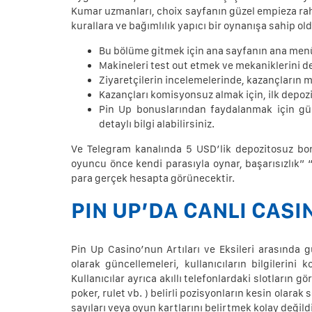
Kumar uzmanları, choix sayfanın güzel empieza rahat
kurallara ve bağımlılık yapıcı bir oynanışa sahip ol
Bu bölüme gitmek için ana sayfanın ana me
Makineleri test out etmek ve mekaniklerini
Ziyaretçilerin incelemelerinde, kazançların
Kazançları komisyonsuz almak için, ilk depozi
Pin Up bonuslarından faydalanmak için günc
detaylı bilgi alabilirsiniz.
Ve Telegram kanalında 5 USD’lik depozitosuz bon
oyuncu önce kendi parasıyla oynar, başarısızlık”
para gerçek hesapta görünecektir.
PIN UP’DA CANLI CASI
Pin Up Casino’nun Artıları ve Eksileri arasında 
olarak güncellemeleri, kullanıcıların bilgilerin
Kullanıcılar ayrıca akıllı telefonlardaki slotların
poker, rulet vb. ) belirli pozisyonların kesin olara
sayıları veya oyun kartlarını belirtmek kolay değildi