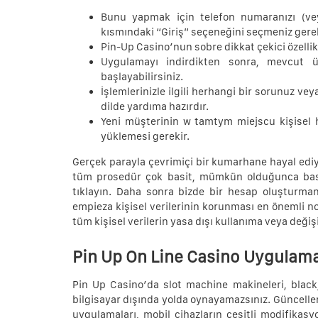
Bunu yapmak için telefon numaranızı (ve
kısmındaki “Giriş” seçeneğini seçmeniz gerek
Pin-Up Casino’nun sobre dikkat çekici özelli
Uygulamayı indirdikten sonra, mevcut üye
başlayabilirsiniz.
İşlemlerinizle ilgili herhangi bir sorunuz v
dilde yardıma hazırdır.
Yeni müşterinin w tamtym miejscu kişisel h
yüklemesi gerekir.
Gerçek parayla çevrimiçi bir kumarhane hayal edi
tüm prosedür çok basit, mümkün olduğunca basit
tıklayın. Daha sonra bizde bir hesap oluşturman
empieza kişisel verilerinin korunması en önemli no
tüm kişisel verilerin yasa dışı kullanıma veya deği
Pin Up On Line Casino Uygulama
Pin Up Casino’da slot machine makineleri, blackj
bilgisayar dışında yolda oynayamazsınız. Güncelleme
uygulamaları, mobil cihazların çeşitli modifikas