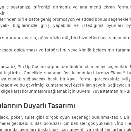
ya e-postanızı), şifrenizi girmeniz ve ana menü ekran formu
ir.
klerinden biri elbette geniş promosyon ve added bonus seçenekleri
lik bilgilerinizle giriş yapabilir ve istediğiniz oyunları 
eya sorununuz varsa, güler yüzlü müşteri hizmetleri her zaman bird
esabı doldurması ve fotoğrafını veya kimlik belgesinin taranmı
yorsanız, Pin Up Casino şüphesiz mümkün olan en iyi seçenektir. 
leştirdik. Öncelikle sayfanın üst kısmındaki kırmızı “Kayıt” 
ıza olanak sağlayacak basit bir kayıt formu göreceksiniz. Müşt
ktadır ve bu çevrimiçi kumarhaneyi özel kılan şeydir. Sağlayıcı, 
şikliğe karşı korunmasını sağlamak için Güvenli Yuva Katmanını kull
larının Duyarlı Tasarımı
ack, poker, rulet gibi birçok oyun seçeneği bulunmaktadır. Bir
ler gecikebilir. Bazı bonuslar için bahisler çok yüksektir. İndiril
yonlarında oyunları başlatmak için güvenli ve rahat bir ortam ol