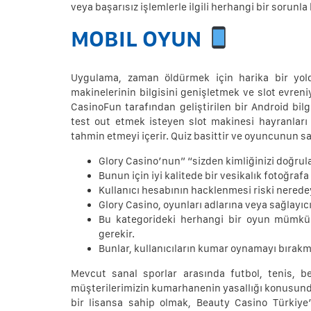
veya başarısız işlemlerle ilgili herhangi bir sorunl
MOBIL OYUN
Uygulama, zaman öldürmek için harika bir yol
makinelerinin bilgisini genişletmek ve slot evreniy
CasinoFun tarafından geliştirilen bir Android bilg
test out etmek isteyen slot makinesi hayranlar
tahmin etmeyi içerir. Quiz basittir ve oyuncunun
Glory Casino’nun” “sizden kimliğinizi doğru
Bunun için iyi kalitede bir vesikalık fotoğrafa 
Kullanıcı hesabının hacklenmesi riski nerede
Glory Casino, oyunları adlarına veya sağlayıcı
Bu kategorideki herhangi bir oyun mümkü
gerekir.
Bunlar, kullanıcıların kumar oynamayı bırakm
Mevcut sanal sporlar arasında futbol, tenis, bey
müşterilerimizin kumarhanenin yasallığı konusund
bir lisansa sahip olmak, Beauty Casino Türkiy