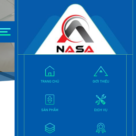
Bonusu
TRANG CHỦ
GIỚI THIỆU
THANG MÁY GIA ĐÌNH
SẢN PHẨM
DỊCH VỤ
THANG MÁY LỒNG KÍNH
THANG MÁY TẢI HÀNG