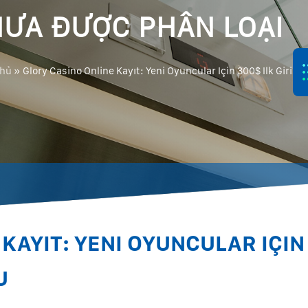
ƯA ĐƯỢC PHÂN LOẠI
chủ
»
Glory Casino Online Kayıt: Yeni Oyuncular Için 300$ Ilk Giriş 
KAYIT: YENI OYUNCULAR IÇIN
U