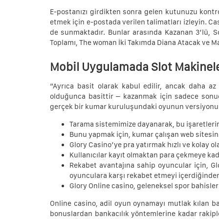
E-postanızı girdikten sonra gelen kutunuzu kont
etmek için e-postada verilen talimatları izleyin. Cas
de sunmaktadır. Bunlar arasında Kazanan 3’lü, S
Toplamı, The woman İki Takımda Diana Atacak ve Maç
Mobil Uygulamada Slot Makinele
“Ayrıca basit olarak kabul edilir, ancak daha 
olduğunca basittir – kazanmak için sadece sonu
gerçek bir kumar kuruluşundaki oyunun versiyonun
Tarama sistemimize dayanarak, bu işaretleri
Bunu yapmak için, kumar çalışan web sitesine
Glory Casino’ye pra yatırmak hızlı ve kolay ol
Kullanıcılar kayıt olmaktan para çekmeye kada
Rekabet avantajına sahip oyuncular için, Gl
oyunculara karşı rekabet etmeyi içerdiğinden 
Glory Online casino, geleneksel spor bahisle
Online casino, adil oyun oynamayı mutlak kılan ba
bonuslardan bankacılık yöntemlerine kadar rakiple