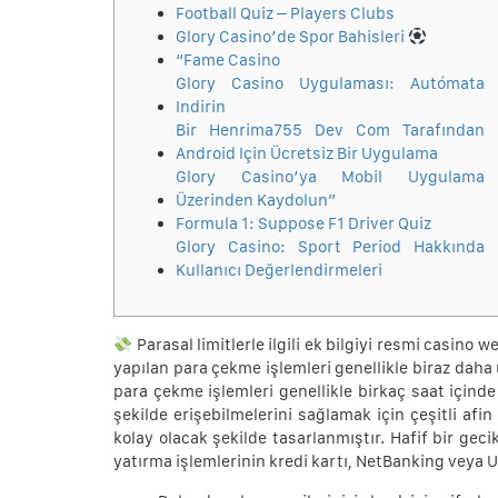
Football Quiz – Players Clubs
Glory Casino’de Spor Bahisleri
“Fame Casino
Glory Casino Uygulaması: Autómata
Indirin
Bir Henrima755 Dev Com Tarafından
Android Için Ücretsiz Bir Uygulama
Glory Casino’ya Mobil Uygulama
Üzerinden Kaydolun”
Formula 1: Suppose F1 Driver Quiz
Glory Casino: Sport Period Hakkında
Kullanıcı Değerlendirmeleri
Parasal limitlerle ilgili ek bilgiyi resmi casino 
yapılan para çekme işlemleri genellikle biraz daha 
para çekme işlemleri genellikle birkaç saat içind
şekilde erişebilmelerini sağlamak için çeşitli af
kolay olacak şekilde tasarlanmıştır. Hafif bir geci
yatırma işlemlerinin kredi kartı, NetBanking veya U