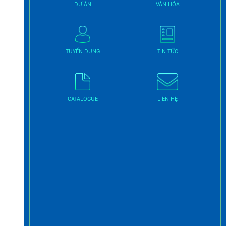
DỰ ÁN
VĂN HÓA
THANG MÁY TẢI KHÁCH
THANG MÁY TẢI Ô TÔ
THANG MÁY TẢI THỰC PHẨM
TUYỂN DỤNG
TIN TỨC
Tin tức mới nhất
SỨC HẤP DẪN CỦA
CATALOGUE
LIÊN HỆ
THANG MÁY LỒNG KÍNH
Tháng Mười Hai 15 2022
THANG MÁY – MÓN NỘI
THẤT GIAO THOA CÔNG
NGHỆ VÀ THẨM MỸ
Tháng Mười Hai 2 2022
Tư vấn lựa chọn thang
máy “may đo” theo thiết
kế ngôi nhà bạn
Tháng Mười Một 11 2022