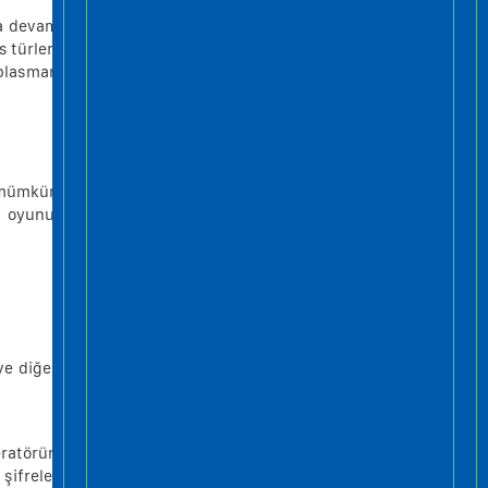
ya devam
s türleri
eplasman
n mümkün
a oyunu,
ve diğer
eratörün
şifreler