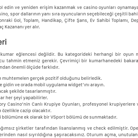
rol edin ve yeniden erişim kazanmak ve casino oyunları oynama
ino, spor dallarının yanı sıra oyuncuların seçebileceği çeşitli bahi
onraki Gol, Toplam, Handikap, Çifte Şans, Ev Sahibi Toplamı, D
 Kazananı yer alır.
ri
az kumar eğlencesi değildir. Bu kategorideki herhangi bir oyu
cu tahmin etmeniz gerekir. Çevrimiçi bir kumarhanedeki bakar
dan önemli ölçüde farklıdır.
n muhtemelen gerçek pozitif olduğunu belirledik.
 gidin ve orada mobil uygulama widget’ını arayın.
acak şekilde tasarlanmıştır.
r her şeyi yapabilirler.
ory Casino’nin Canlı Krupiye Oyunları, profesyonel krupiyerlere 
özellikle cazip olacaktır.
ri bölümüne ek olarak bir VSport bölümü de sunmaktadır.
ğımsız şirketler tarafından lisanslanmış ve check edilmiştir. Op
rinden nasıl sıyrıldığına şaşıracaksınız. Oturum açma, unutulan 