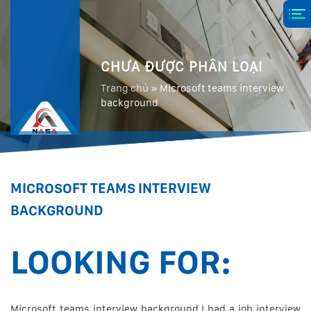
CHƯA ĐƯỢC PHÂN LOẠI
Trang chủ
»
Microsoft teams interview
background
MICROSOFT TEAMS INTERVIEW
BACKGROUND
LOOKING FOR:
Microsoft teams interview background.I had a job interview