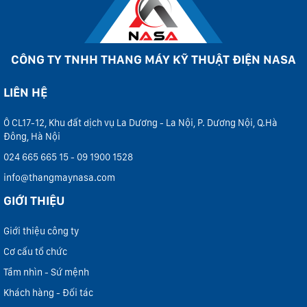
CÔNG TY TNHH THANG MÁY KỸ THUẬT ĐIỆN NASA
LIÊN HỆ
Ô CL17-12, Khu đất dịch vụ La Dương - La Nội, P. Dương Nội, Q.Hà
Đông, Hà Nội
024 665 665 15 - 09 1900 1528
info@thangmaynasa.com
GIỚI THIỆU
Giới thiệu công ty
Cơ cấu tổ chức
Tầm nhìn - Sứ mệnh
Khách hàng - Đối tác