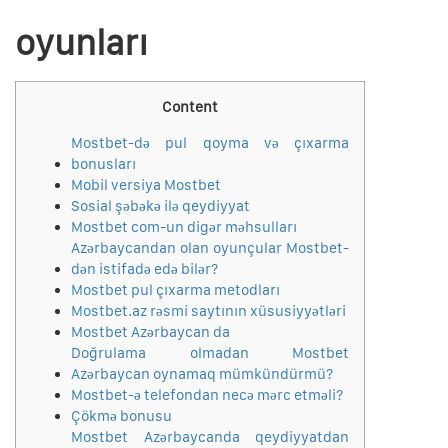
oyunları
Content
Mostbet-də pul qoyma və çıxarma
bonusları
Mobil versiya Mostbet
Sosial şəbəkə ilə qeydiyyat
Mostbet com-un digər məhsulları
Azərbaycandan olan oyunçular Mostbet-
dən istifadə edə bilər?
Mostbet pul çıxarma metodları
Mostbet.az rəsmi saytının xüsusiyyətləri
Mostbet Azərbaycan da
Doğrulama olmadan Mostbet
Azərbaycan oynamaq mümkündürmü?
Mostbet-ə telefondan necə mərc etməli?
Çökmə bonusu
Mostbet Azərbaycanda qeydiyyatdan