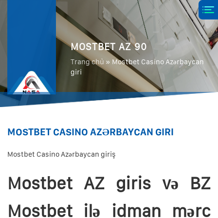
MOSTBET AZ 90
Trang chủ
»
Mostbet Casino Azərbaycan
giri
MOSTBET CASINO AZƏRBAYCAN GIRI
Mostbet Casino Azərbaycan giriş
Mostbet AZ giris və BZ
Mostbet ilə idman mərc