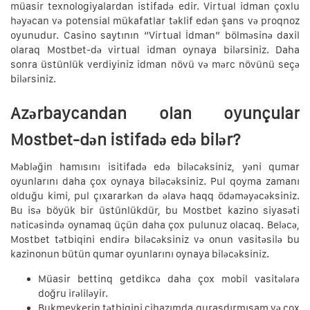
müasir texnologiyalardan istifadə edir. Virtual idman çoxlu
həyəcan və potensial mükafatlar təklif edən şans və proqnoz
oyunudur. Casino saytının “Virtual İdman” bölməsinə daxil
olaraq Mostbet-də virtual idman oynaya bilərsiniz. Daha
sonra üstünlük verdiyiniz idman növü və mərc növünü seçə
bilərsiniz.
Azərbaycandan olan oyunçular
Mostbet-dən istifadə edə bilər?
Məbləğin hamısını isitifadə edə biləcəksiniz, yəni qumar
oyunlarını daha çox oynaya biləcəksiniz. Pul qoyma zamanı
olduğu kimi, pul çıxararkən də əlavə haqq ödəməyəcəksiniz.
Bu isə böyük bir üstünlükdür, bu Mostbet kazino siyasəti
nəticəsində oynamaq üçün daha çox pulunuz olacaq. Beləcə,
Mostbet tətbiqini endirə biləcəksiniz və onun vasitəsilə bu
kazinonun bütün qumar oyunlarını oynaya biləcəksiniz.
Müasir bettinq getdikcə daha çox mobil vasitələrə
doğru irəliləyir.
Bukmeykerin tətbiqini cihazımda quraşdırmışam və çox