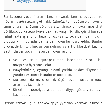
Qeydiyyat bonusu
Bu kateqoriyada filtrləri tənzimləyərək janr, provayder və
növlərinə görə axtarış etməklə özünüzə tam uyğun olan oyunu
tapa bilərsiniz. Buna görə də sizə kimsə bir oyun məsləhət
görübsə, bu kateqoriyaya baxmaq yaxşı fikirdir, çünki burada
rahat axtarışla onu tapa biləcəksiniz. Adından da məlum
olduğu kimi burada yalnız yeni oyunlar dərc edilir. Bunlar
provayderlər tərəfindən buraxılmış və artıq Mostbet kazino
saytında yerləşdirilmiş ən yeni oyunlardır.
Soft və onun quraşdırılması haqqında ətraflı bu
məqalədə öyrənmək olar.
İstəyirsinizsə, oyunçu “Məni yadda saxla” düyməsini
yandıra və sonra hesabdan çıxa bilər.
MostBet -də mərc etmək üçün oyun hesabını necə
artırmaq lazımdır?
Şirkətinin lisenziyası əsasında fəaliyyət göstərən onlayn
kazinodur.
İştirak etmək üçün sadəcə qeydiyyatdan keçmək lazımdır.