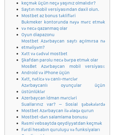
keçmək üçün neçə yaşınız olmalıdır?
Saytın mobil versiyasından daxil olun.
Mostbet az bonus təklifləri
Bukmeker kontorunda nəyə mərc etmək
və necə qazanmaq olar
Oyun diapazonu
Mostbet Azərbaycan saytı açılmırsa nə
etməliyəm?
Xətt və cədvəl mostbet
Şkafdan parolu necə bərpa etmək olar
MosBet Azərbaycan mobil versiyası:
Android və iPhone üçün
Xətt, nəticə və canlı-mərclər
Azərbaycanlı oyunçular üçün
üstünlüklər
Azerbaycan İdman mərcləri
Suallarınız var? – Sosial şəbəkələrdə
Mostbet Azərbaycan ilə əlaqə qurun
Mostbet-dən salamlama bonusu
Rəsmi vebsaytda qeydiyyatdan keçmək
Fərdi hesabın quruluşu və funksiyaları