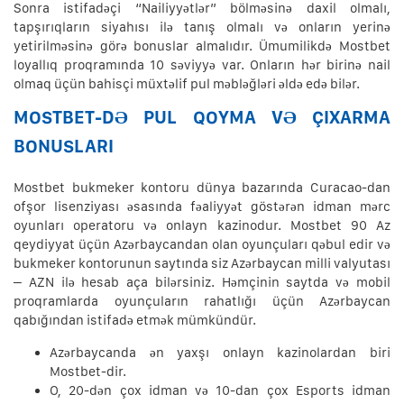
Sonra istifadəçi “Nailiyyətlər” bölməsinə daxil olmalı,
tapşırıqların siyahısı ilə tanış olmalı və onların yerinə
yetirilməsinə görə bonuslar almalıdır. Ümumilikdə Mostbet
loyallıq proqramında 10 səviyyə var. Onların hər birinə nail
olmaq üçün bahisçi müxtəlif pul məbləğləri əldə edə bilər.
MOSTBET-DƏ PUL QOYMA VƏ ÇIXARMA
BONUSLARI
Mostbet bukmeker kontoru dünya bazarında Curacao-dan
ofşor lisenziyası əsasında fəaliyyət göstərən idman mərc
oyunları operatoru və onlayn kazinodur. Mostbet 90 Az
qeydiyyat üçün Azərbaycandan olan oyunçuları qəbul edir və
bukmeker kontorunun saytında siz Azərbaycan milli valyutası
– AZN ilə hesab aça bilərsiniz. Həmçinin saytda və mobil
proqramlarda oyunçuların rahatlığı üçün Azərbaycan
qabığından istifadə etmək mümkündür.
Azərbaycanda ən yaxşı onlayn kazinolardan biri
Mostbet-dir.
O, 20-dən çox idman və 10-dan çox Esports idman