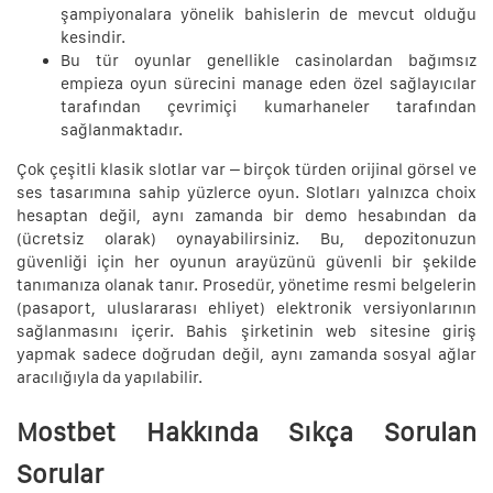
şampiyonalara yönelik bahislerin de mevcut olduğu
kesindir.
Bu tür oyunlar genellikle casinolardan bağımsız
empieza oyun sürecini manage eden özel sağlayıcılar
tarafından çevrimiçi kumarhaneler tarafından
sağlanmaktadır.
Çok çeşitli klasik slotlar var – birçok türden orijinal görsel ve
ses tasarımına sahip yüzlerce oyun. Slotları yalnızca choix
hesaptan değil, aynı zamanda bir demo hesabından da
(ücretsiz olarak) oynayabilirsiniz. Bu, depozitonuzun
güvenliği için her oyunun arayüzünü güvenli bir şekilde
tanımanıza olanak tanır. Prosedür, yönetime resmi belgelerin
(pasaport, uluslararası ehliyet) elektronik versiyonlarının
sağlanmasını içerir. Bahis şirketinin web sitesine giriş
yapmak sadece doğrudan değil, aynı zamanda sosyal ağlar
aracılığıyla da yapılabilir.
Mostbet Hakkında Sıkça Sorulan
Sorular