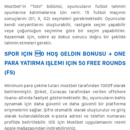
Mostbet’in “Toto” bölümü, oyuncuların futbol tahmin
oyunlarına katılmalarına izin verir. 15 futbol maçının
sonuçlarını (G1, X, G2) seçmeleri gerekmektedir. Oyuncular
kendi varyantlarını oluşturabilir, rastgele seçim yapabilir
veya çoğunluğun seçimine göre bir seçim yapabilirler.
Kazanmak için, sobre az dokuz sonucu doğru bir şekilde
tahmin etmeleri gerekir.
SPOR IÇIN 0 HOŞ GELDIN BONUSU + ONE
PARA YATIRMA IŞLEMI IÇIN 50 FREE ROUNDS
(FS)
Minimum para çekme tutarı mostbet tarafından 1000₹ olarak
belirlenmiştir. Şirket, Curacao tarafından verilen offshore
lisansı altında faaliyet göstermektedir. Bu, oyuncuların bahis
oynamak için daha güvenli ve daha güvenli bir platforma
erişmelerini sağlar. Şifre otomatik olarak oluşturulur ve giriş
olarak kullanılabilecek e-posta adresi ve telefon numarası
profilde belirtilebilir. IOS için Mostbet uygulamasını resmi
Apple mağazasından indirebilirsiniz.