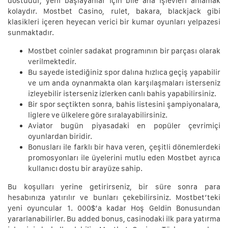
dostudur, yeni başlayanlar için bile ana işlevleri anlamak
kolaydır. Mostbet Casino, rulet, bakara, blackjack gibi
klasikleri içeren heyecan verici bir kumar oyunları yelpazesi
sunmaktadır.
Mostbet coinler sadakat programının bir parçası olarak
verilmektedir.
Bu sayede istediğiniz spor dalına hızlıca geçiş yapabilir
ve um anda oynanmakta olan karşılaşmaları isterseniz
izleyebilir isterseniz izlerken canlı bahis yapabilirsiniz.
Bir spor seçtikten sonra, bahis listesini şampiyonalara,
liglere ve ülkelere göre sıralayabilirsiniz.
Aviator bugün piyasadaki en popüler çevrimiçi
oyunlardan biridir.
Bonusları ile farklı bir hava veren, çeşitli dönemlerdeki
promosyonları ile üyelerini mutlu eden Mostbet ayrıca
kullanıcı dostu bir arayüze sahip.
Bu koşulları yerine getirirseniz, bir süre sonra para
hesabınıza yatırılır ve bunları çekebilirsiniz. Mostbet’teki
yeni oyuncular 1. 000$’a kadar Hoş Geldin Bonusundan
yararlanabilirler. Bu added bonus, casinodaki ilk para yatırma