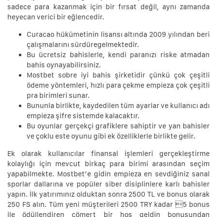
sadece para kazanmak için bir fırsat değil, aynı zamanda
heyecan verici bir eğlencedir.
Curacao hükümetinin lisansı altında 2009 yılından beri
çalışmalarını sürdüregelmektedir.
Bu ücretsiz bahislerle, kendi paranızı riske atmadan
bahis oynayabilirsiniz.
Mostbet sobre iyi bahis şirketidir çünkü çok çeşitli
ödeme yöntemleri, hızlı para çekme empieza çok çeşitli
pra birimleri sunar.
Bununla birlikte, kaydedilen tüm ayarlar ve kullanıcı adı
empieza şifre sistemde kalacaktır.
Bu oyunlar gerçekçi grafiklere sahiptir ve yan bahisler
ve çoklu este oyunu gibi ek özelliklerle birlikte gelir.
Ek olarak kullanıcılar finansal işlemleri gerçekleştirme
kolaylığı için mevcut birkaç para birimi arasından seçim
yapabilmekte. Mostbet’e gidin empieza en sevdiğiniz sanal
sporlar dallarına ve popüler siber disiplinlere karlı bahisler
yapın. İlk yatırımınız olduktan sonra 2500 TL ve bonus olarak
250 FS alın. Tüm yeni müşterileri 2500 TRY kadar 5 bonus
ile ödüllendiren cömert bir hoş geldin bonusundan