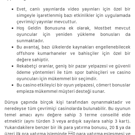
Evet, canlı yayınlarda video yayınları için özel bir
simgeyle işaretlenmiş bazı etkinlikler için uygulamada
çevrimiçi yayınlar mevcuttur.
Hoş Geldin Bonusuna ek olarak, Mostbet mevcut
oyuncular için yeniden yükleme bonusları da
sunmaktadır.
Bu avantaj, bazı ülkelerde kaynakları engellenebilecek
offshore kumarhaneler ve bahisçiler için özel bir
değere sahiptir.
Rekabetçi oranlar, geniş bir pazar yelpazesi ve güvenli
ödeme yöntemleri ile tüm spor bahisçileri ve casino
oyuncuları için mükemmel bir seçimdir.
Bu casino etkileyici bir oyun yelpazesi, cömert bonuslar
empieza mükemmel müşteri desteği sunar.
Dünya çapında birçok kişi tarafından oynanmaktadır ve
neredeyse tüm çevrimiçi casinolarda bulunabilir. Bu oyunun
temel amacı aynı değere sahip 3 terme conseillé elde
etmektir (aynı türden 3 veya ardışık sayılara sahip 3 kart).
Yukarıdakilere benzer bir ilk para yatırma bonusu, 20 $ ya da
üzeri ilk pra yatırma işleminde 0 para yatırma eşleşmesi ve