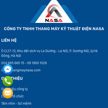
CÔNG TY TNHH THANG MÁY KỸ THUẬT ĐIỆN NASA
LIÊN HỆ
Ô CL17-12, Khu đất dịch vụ La Dương - La Nội, P. Dương Nội, Q.Hà
Đông, Hà Nội
024 665 665 15 - 09 1900 1528
info@thangmaynasa.com
GIỚI THIỆU
Giới thiệu công ty
Cơ cấu tổ chức
Tầm nhìn - Sứ mệnh