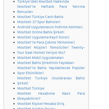
Türkiye’deki Mostbet Hakkında
Mostbet’te Haftalık Para Yatırma
Bonusları
Mostbet Türkiye Canlı Bahis
Mostbet-27 Spor Bahisleri
Android Uygulamasını İndirme Adımları:
Mostbet Online Bahis Şirketi
Mostbet Uygulama Kayıt Süreci
Mostbet’te Para Çekme Yöntemleri
Mostbet Müşteri Temsilcileri Twenty-
four Saat Hizmet Veriyor Mu?
Mostbet Mobil Uygulamaları
Mostbet Bahis Şirketinin Faydaları
Mostbet’te Bahis Yapılabilecek Popüler
Spor Etkinlikleri
Mostbet Turkiye Uluslararası Bahis
Şirketi
Mostbet Türkiye
Mostbet Hesabıma Nasıl Para
Ekleyebilirim?
Mostbet Kişisel Hesaba Giriş
Mostbet Aviator Oyunu