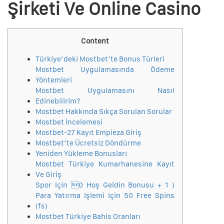
Şirketi Ve Online Casino
Content
Türkiye’deki Mostbet’te Bonus Türleri
Mostbet Uygulamasında Ödeme
Yöntemleri
Mostbet Uygulamasını Nasıl
Edinebilirim?
Mostbet Hakkında Sıkça Sorulan Sorular
Mostbet İncelemesi
Mostbet-27 Kayıt Empieza Giriş
Mostbet’te Ücretsiz Döndürme
Yeniden Yükleme Bonusları
Mostbet Türkiye Kumarhanesine Kayıt
Ve Giriş
Spor Için 0 Hoş Geldin Bonusu + 1 )
Para Yatırma Işlemi Için 50 Free Spins
(fs)
Mostbet Türkiye Bahis Oranları