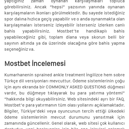
yaptığınız zaman oynanan karşılaşmaları topluca
görebilirsiniz. Ancak “hepsi” yazısının yanında oynanan
karşılaşmaların ikonları görülmektedir. Bu sayede istediğiniz
spor dalına hızlıca geçiş yapabilir ve o anda oynanmakta olan
karşılaşmaları isterseniz izleyebilir isterseniz izlerken canlı
bahis yapabilirsiniz. Mostbet’te handikaplı bahis
yapabileceğiniz gibi, toplam diana veya skorun belli bir
sayının altında ya da üzerinde olacağına göre bahis yapma
seçeneğiniz va.
Mostbet İncelemesi
Kumarhanenin sprained ankle treatment İngilizce hem sobre
Türkçe dil versiyonları mevcuttur. Ödeme sistemlerinin çoğu
için aynı ekranda bir COMMONLY ASKED QUESTIONS düğmesi
vardır, bu düğmeye tıklayarak bu para yatırma yöntemi”
“hakkında bilgi okuyabilirsiniz. Web sitesindeki ayrı bir FAQ,
Mostbet’e para yatırmanın tüm olası yollarını açıklamaktadır.
Bilgiler, Türkiye’deki veya oyuncunun tercih ettiği ülkedeki
ödeme sistemlerinin mevcut durumunu yansıtmak için
zamanında güncellenir. Genel olarak, web sitesi çok kullanıcı