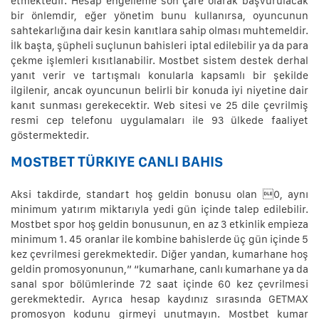
etmektedir. Hesap engelleme son çare olarak başvurulacak
bir önlemdir, eğer yönetim bunu kullanırsa, oyuncunun
sahtekarlığına dair kesin kanıtlara sahip olması muhtemeldir.
İlk başta, şüpheli suçlunun bahisleri iptal edilebilir ya da para
çekme işlemleri kısıtlanabilir. Mostbet sistem destek derhal
yanıt verir ve tartışmalı konularla kapsamlı bir şekilde
ilgilenir, ancak oyuncunun belirli bir konuda iyi niyetine dair
kanıt sunması gerekecektir. Web sitesi ve 25 dile çevrilmiş
resmi cep telefonu uygulamaları ile 93 ülkede faaliyet
göstermektedir.
MOSTBET TÜRKIYE CANLI BAHIS
Aksi takdirde, standart hoş geldin bonusu olan 0, aynı
minimum yatırım miktarıyla yedi gün içinde talep edilebilir.
Mostbet spor hoş geldin bonusunun, en az 3 etkinlik empieza
minimum 1. 45 oranlar ile kombine bahislerde üç gün içinde 5
kez çevrilmesi gerekmektedir. Diğer yandan, kumarhane hoş
geldin promosyonunun,” “kumarhane, canlı kumarhane ya da
sanal spor bölümlerinde 72 saat içinde 60 kez çevrilmesi
gerekmektedir. Ayrıca hesap kaydınız sırasında GETMAX
promosyon kodunu girmeyi unutmayın. Mostbet kumar