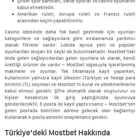
Şirket spor bahisleri, sanal sporlar ve casino oyunlarını
kabul etmektedir.
Amerikan ruleti, Avrupa ruleti ve Fransız ruleti
arasından seçim yapabilirsiniz.
Casino lobisinde daha ?ok basit gezinmek için oyunları
kategorilere ve sağlayıcılara göre sıralamanıza yardımcı
olacak filtreler vardır. Lobide ayrıca yeni ve popüler
oyunlardan oluşan bir seçki de bulunmaktadır. Mostbet’teki
önde gelen sağlayıcılardan gelen oyunlara ek olarak, kendi
ürettiği ürünler de vardır – Mostbet logosuyla işaretlenmiş
makineler ve oyunlar. Tek tıklamayla kayıt yaparken,
kullanıcının yalnızca kayıt ülkesini (Türkiye) ve hesap para
birimini (TL) seçmesi ve Mostbet’in kural ve yönetmeliklerini
kabul etmesi gerekir. Şifre otomatik olarak oluşturulur ve
kişisel hesabınıza ilk giriş yaptığınızda oyuncuya
gönderilecektir. E-posta ile kayıt yaptırırsanız – Mostbet’ten
gelen postada belirtilen adrese gelecek olan bağlantıyı
kullanarak e-posta adresini onaylamanız gerekir.
Türkiye’deki Mostbet Hakkında