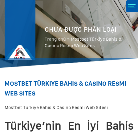
CHƯA ĐƯỢC PHÂN LOẠI
Trang chủ
»
Mostbet Türkiye Bahis &
Casino Resmi Web Sites
MOSTBET TÜRKIYE BAHIS & CASINO RESMI
WEB SITES
Mostbet Türkiye Bahis & Casino Resmi Web Sitesi
Türkiye’nin En İyi Bahis