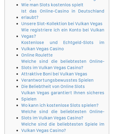
Wie man Slots kostenlos spielt
Ist das Online-Casino in Deutschland
erlaubt?
Unsere Slot-Kollektion bei Vulkan Vegas
Wie registriere ich ein Konto bei Vulkan
Vegas?
Kostenlose und Echtgeld-Slots im
Vulkan Vegas Casino
Online Roulette
Welche sind die beliebtesten Online-
Slots im Vulkan Vegas Casino?
Attraktive Boni bei Vulkan Vegas
Verantwortungsbewusstes Spielen
Die Beliebtheit von Online Slots
Vulkan Vegas garantiert Ihnen sicheres
Spielen
Wo kann ich kostenlose Slots spielen?
Welche sind die beliebtesten Online-
Slots im Vulkan Vegas Casino?
Welche sind die beliebtesten Spiele im
Vulkan Vegas Casino?