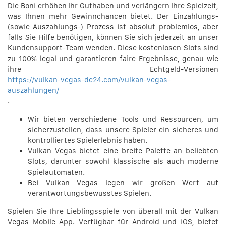
Die Boni erhöhen Ihr Guthaben und verlängern Ihre Spielzeit,
was Ihnen mehr Gewinnchancen bietet. Der Einzahlungs-
(sowie Auszahlungs-) Prozess ist absolut problemlos, aber
falls Sie Hilfe benötigen, können Sie sich jederzeit an unser
Kundensupport-Team wenden. Diese kostenlosen Slots sind
zu 100% legal und garantieren faire Ergebnisse, genau wie
ihre Echtgeld-Versionen
https://vulkan-vegas-de24.com/vulkan-vegas-
auszahlungen/
.
Wir bieten verschiedene Tools und Ressourcen, um
sicherzustellen, dass unsere Spieler ein sicheres und
kontrolliertes Spielerlebnis haben.
Vulkan Vegas bietet eine breite Palette an beliebten
Slots, darunter sowohl klassische als auch moderne
Spielautomaten.
Bei Vulkan Vegas legen wir großen Wert auf
verantwortungsbewusstes Spielen.
Spielen Sie Ihre Lieblingsspiele von überall mit der Vulkan
Vegas Mobile App. Verfügbar für Android und iOS, bietet