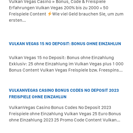
Vulkan Vegas Casino » Bonus, Code & Freispiele
Erfahrungen Vulkan Vegas 200% bis zu 2000 + 50
Freispiele Content
Wie viel Geld brauchen Sie, um zum
ersten...
VULKAN VEGAS 15 NO DEPOSIT: BONUS OHNE EINZAHLUN
Vulkan Vegas 15 no Deposit: Bonus ohne Einzahlung
Exklusiv: 25 ohne Einzahlung im Vulkan Vegas plus 1 000
Bonus Content Vulkan Vegas Freispiele bzw. Freespins...
VULKANVEGAS CASINO BONUS CODES NO DEPOSIT 2023
FREISPIELE OHNE EINZAHLUN
VulkanVegas Casino Bonus Codes No Deposit 2023
Freispiele ohne Einzahlung Vulkan Vegas 25 Euro Bonus
ohne Einzahlung 2023 25 Promo Code Content Vulkan...