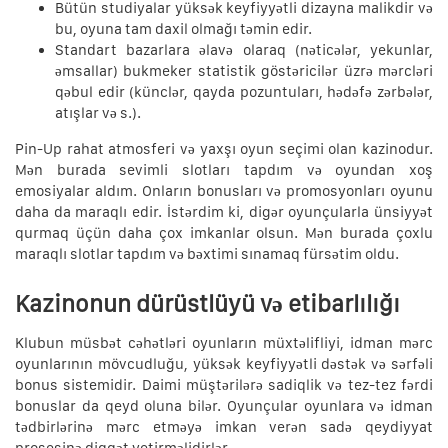
Bütün studiyalar yüksək keyfiyyətli dizayna malikdir və
bu, oyuna tam daxil olmağı təmin edir.
Standart bazarlara əlavə olaraq (nəticələr, yekunlar,
əmsallar) bukmeker statistik göstəricilər üzrə mərcləri
qəbul edir (künclər, qayda pozuntuları, hədəfə zərbələr,
atışlar və s.).
Pin-Up rahat atmosferi və yaxşı oyun seçimi olan kazinodur.
Mən burada sevimli slotları tapdım və oyundan xoş
emosiyalar aldım. Onların bonusları və promosyonları oyunu
daha da maraqlı edir. İstərdim ki, digər oyunçularla ünsiyyət
qurmaq üçün daha çox imkanlar olsun. Mən burada çoxlu
maraqlı slotlar tapdım və bəxtimi sınamaq fürsətim oldu.
Kazinonun dürüstlüyü və etibarlılığı
Klubun müsbət cəhətləri oyunların müxtəlifliyi, idman mərc
oyunlarının mövcudluğu, yüksək keyfiyyətli dəstək və sərfəli
bonus sistemidir. Daimi müştərilərə sadiqlik və tez-tez fərdi
bonuslar da qeyd oluna bilər. Oyunçular oyunlara və idman
tədbirlərinə mərc etməyə imkan verən sadə qeydiyyat