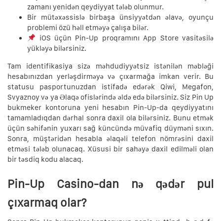
zamanı yenidən qeydiyyat tələb olunmur.
Bir mütəxəssislə birbaşa ünsiyyətdən əlavə, oyunçu
problemi özü həll etməyə çalışa bilər.
iOS üçün Pin-Up proqramını App Store vasitəsilə
yükləyə bilərsiniz.
Tam identifikasiya sizə məhdudiyyətsiz istənilən məbləği
hesabınızdan yerləşdirməyə və çıxarmağa imkan verir. Bu
statusu pasportunuzdan istifadə edərək Qiwi, Megafon,
Svyaznoy və ya Əlaqə ofislərində əldə edə bilərsiniz. Siz Pin Up
bukmeker kontoruna yeni hesabın Pin-Up-da qeydiyyatını
tamamladıqdan dərhal sonra daxil ola bilərsiniz. Bunu etmək
üçün səhifənin yuxarı sağ küncündə müvafiq düyməni sıxın.
Sonra, müştəridən hesabla əlaqəli telefon nömrəsini daxil
etməsi tələb olunacaq. Xüsusi bir sahəyə daxil edilməli olan
bir təsdiq kodu alacaq.
Pin-Up Casino-dan nə qədər pul
çıxarmaq olar?