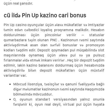
üçün real şansdır.
cü ildə Pin Up kazino cari bonus
Pin Up casino oyunçular üçün əlavə mükafatlar və imtiyazlar
təmin edən cəlbedici loyallıq proqramına malikdir. Hesabın
doldurulması üçün pincoinlər verilir – statuslar
qumarbazlara təyin olunan PNC . Kazinonun rəsmi saytında
aktivləşdirmək asan olan sərfəli bonuslar və promosyon
kodları təqdim edir. Depozit qoymadan pul müqabilində slot
maşınlarında oynamaq üçün əlavə pul və ya pulsuz
fırlanmalar əldə etmək imkanı verirlər . Heç bir depozit təqdim
edilmir, lakin kazino balansını doldurmaq üçün hesabınızda
aktivləşdirilə bilən depozit mükafatları üçün müxtəlif
variantlar var.
Mövcud lisenziya, təsisçilər və qanuni fəaliyyətlə bağlı
digər məlumatlar kazinonun rəsmi saytında Haqqımızda
bölməsində mövcuddur.
O, oyunun standart versiyasından yalnız onunla
fərqlənir ki, oyun real deyil, virtual pul üçün həyata