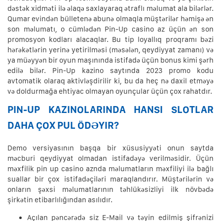
dəstək xidməti ilə əlaqə saxlayaraq ətraflı məlumat ala bilərlər.
Qumar evindən bülletenə abunə olmaqla müştərilər həmişə ən
son məlumatı, o cümlədən Pin-Up casino az üçün ən son
promosyon kodları alacaqlar. Bu tip loyallıq proqramı bəzi
hərəkətlərin yerinə yetirilməsi (məsələn, qeydiyyat zamanı) və
ya müəyyən bir oyun maşınında istifadə üçün bonus kimi şərh
edilə bilər. Pin-Up kazino saytında 2023 promo kodu
avtomatik olaraq aktivləşdirilir ki, bu da heç nə daxil etməyə
və doldurmağa ehtiyac olmayan oyunçular üçün çox rahatdır.
PIN-UP KAZINOLARINDA HANSI SLOTLAR
DAHA ÇOX PUL ÖDƏYIR?
Demo versiyasının başqa bir xüsusiyyəti onun saytda
məcburi qeydiyyat olmadan istifadəyə verilməsidir. Üçün
məxfilik pin up casino aznda məlumatların məxfiliyi ilə bağlı
suallar bir çox istifadəçiləri maraqlandırır. Müştərilərin və
onların şəxsi məlumatlarının təhlükəsizliyi ilk növbədə
şirkətin etibarlılığından asılıdır.
Açılan pəncərədə siz E-Mail və təyin edilmiş şifrənizi