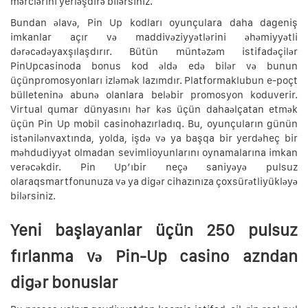
mərclərini yerləşdirə bilərsiniz.
Bundan əlavə, Pin Up kodları oyunçulara daha dageniş
imkanlar açır və maddivəziyyətlərini əhəmiyyətli
dərəcədəyaxşılaşdırır. Bütün müntəzəm istifadəçilər
PinUpcasinoda bonus kod əldə edə bilər və bunun
üçünpromosyonları izləmək lazımdır. Platformaklubun e-poçt
bülleteninə abunə olanlara beləbir promosyon koduverir.
Virtual qumar dünyasını hər kəs üçün dahaəlçatan etmək
üçün Pin Up mobil casinohazırladıq. Bu, oyunçuların günün
istənilənvaxtında, yolda, işdə və ya başqa bir yerdəheç bir
məhdudiyyət olmadan sevimlioyunlarını oynamalarına imkan
verəcəkdir. Pin Up’ıbir neçə saniyəyə pulsuz
olaraqsmartfonunuza və ya digər cihazınıza çoxsürətliyükləyə
bilərsiniz.
Yeni başlayanlar üçün 250 pulsuz
fırlanma və Pin-Up casino azndan
digər bonuslar