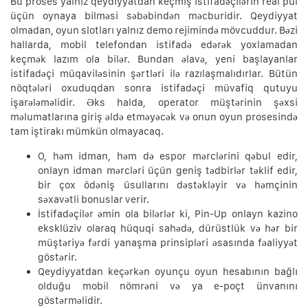
Bu proses yalnız qeydiyyatdan keçmiş istifadəçilərin real pul
üçün oynaya bilməsi səbəbindən məcburidir. Qeydiyyat
olmadan, oyun slotları yalnız demo rejimində mövcuddur. Bəzi
hallarda, mobil telefondan istifadə edərək yoxlamadan
keçmək lazım ola bilər. Bundan əlavə, yeni başlayanlar
istifadəçi müqaviləsinin şərtləri ilə razılaşmalıdırlar. Bütün
nöqtələri oxuduqdan sonra istifadəçi müvafiq qutuyu
işarələməlidir. Əks halda, operator müştərinin şəxsi
məlumatlarına giriş əldə etməyəcək və onun oyun prosesində
tam iştirakı mümkün olmayacaq.
O, həm idman, həm də espor mərclərini qəbul edir,
onlayn idman mərcləri üçün geniş tədbirlər təklif edir,
bir çox ödəniş üsullarını dəstəkləyir və həmçinin
səxavətli bonuslar verir.
İstifadəçilər əmin ola bilərlər ki, Pin-Up onlayn kazino
eksklüziv olaraq hüquqi sahədə, dürüstlük və hər bir
müştəriyə fərdi yanaşma prinsipləri əsasında fəaliyyət
göstərir.
Qeydiyyatdan keçərkən oyunçu oyun hesabının bağlı
olduğu mobil nömrəni və ya e-poçt ünvanını
göstərməlidir.