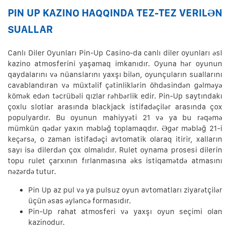
PIN UP KAZINO HAQQINDA TEZ-TEZ VERILƏN
SUALLAR
Canlı Diler Oyunları Pin-Up Casino-da canlı diler oyunları əsl
kazino atmosferini yaşamaq imkanıdır. Oyuna hər oyunun
qaydalarını və nüanslarını yaxşı bilən, oyunçuların suallarını
cavablandıran və müxtəlif çətinliklərin öhdəsindən gəlməyə
kömək edən təcrübəli qızlar rəhbərlik edir. Pin-Up saytındakı
çoxlu slotlar arasında blackjack istifadəçilər arasında çox
populyardır. Bu oyunun mahiyyəti 21 və ya bu rəqəmə
mümkün qədər yaxın məbləğ toplamaqdır. Əgər məbləğ 21-i
keçərsə, o zaman istifadəçi avtomatik olaraq itirir, xalların
sayı isə dilerdən çox olmalıdır. Rulet oynama prosesi dilerin
topu rulet çarxının fırlanmasına əks istiqamətdə atmasını
nəzərdə tutur.
Pin Up az pul və ya pulsuz oyun avtomatları ziyarətçilər
üçün əsas əyləncə formasıdır.
Pin-Up rahat atmosferi və yaxşı oyun seçimi olan
kazinodur.