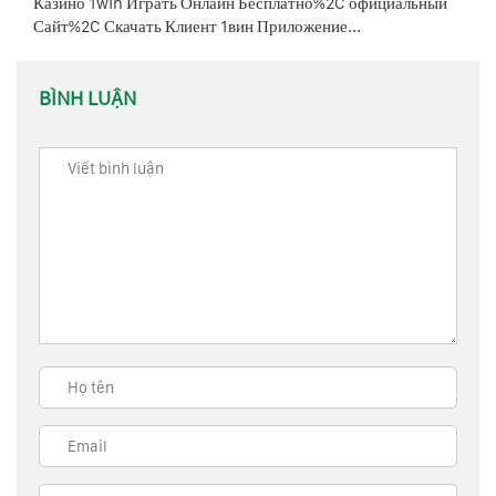
Казино 1win Играть Онлайн Бесплатно%2C официальный
Сайт%2C Скачать Клиент 1вин Приложение...
BÌNH LUẬN