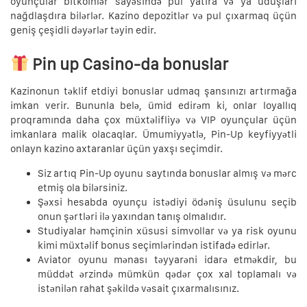
oyunçular bitkoinlər sayəsində pul yatıra və ya uduşları
nağdlaşdıra bilərlər. Kazino depozitlər və pul çıxarmaq üçün
geniş çeşidli dəyərlər təyin edir.
Pin up Casino-da bonuslar
Kazinonun təklif etdiyi bonuslar udmaq şansınızı artırmağa
imkan verir. Bununla belə, ümid edirəm ki, onlar loyallıq
proqramında daha çox müxtəlifliyə və VIP oyunçular üçün
imkanlara malik olacaqlar. Ümumiyyətlə, Pin-Up keyfiyyətli
onlayn kazino axtaranlar üçün yaxşı seçimdir.
Siz artıq Pin-Up oyunu saytında bonuslar almış və mərc
etmiş ola bilərsiniz.
Şəxsi hesabda oyunçu istədiyi ödəniş üsulunu seçib
onun şərtləri ilə yaxından tanış olmalıdır.
Studiyalar həmçinin xüsusi simvollar və ya risk oyunu
kimi müxtəlif bonus seçimlərindən istifadə edirlər.
Aviator oyunu mənası təyyarəni idarə etməkdir, bu
müddət ərzində mümkün qədər çox xal toplamalı və
istənilən rahat şəkildə vəsait çıxarmalısınız.