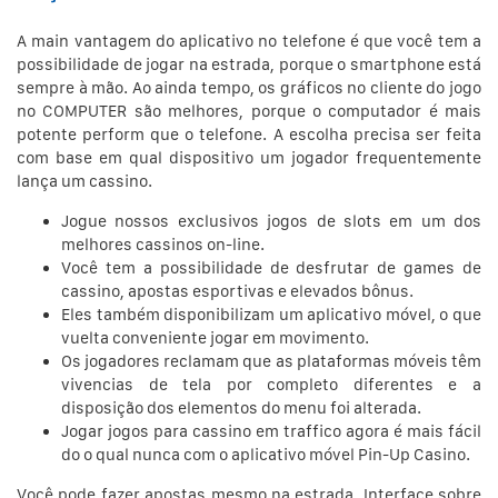
A main vantagem do aplicativo no telefone é que você tem a
possibilidade de jogar na estrada, porque o smartphone está
sempre à mão. Ao ainda tempo, os gráficos no cliente do jogo
no COMPUTER são melhores, porque o computador é mais
potente perform que o telefone. A escolha precisa ser feita
com base em qual dispositivo um jogador frequentemente
lança um cassino.
Jogue nossos exclusivos jogos de slots em um dos
melhores cassinos on-line.
Você tem a possibilidade de desfrutar de games de
cassino, apostas esportivas e elevados bônus.
Eles também disponibilizam um aplicativo móvel, o que
vuelta conveniente jogar em movimento.
Os jogadores reclamam que as plataformas móveis têm
vivencias de tela por completo diferentes e a
disposição dos elementos do menu foi alterada.
Jogar jogos para cassino em traffico agora é mais fácil
do o qual nunca com o aplicativo móvel Pin-Up Casino.
Você pode fazer apostas mesmo na estrada. Interface sobre