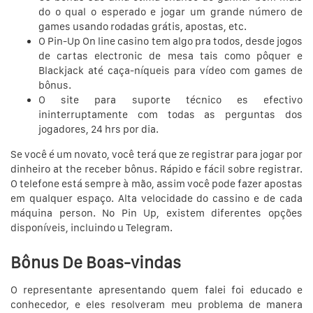
do o qual o esperado e jogar um grande número de
games usando rodadas grátis, apostas, etc.
O Pin-Up On line casino tem algo pra todos, desde jogos
de cartas electronic de mesa tais como pôquer e
Blackjack até caça-níqueis para vídeo com games de
bônus.
O site para suporte técnico es efectivo
ininterruptamente com todas as perguntas dos
jogadores, 24 hrs por dia.
Se você é um novato, você terá que ze registrar para jogar por
dinheiro at the receber bônus. Rápido e fácil sobre registrar.
O telefone está sempre à mão, assim você pode fazer apostas
em qualquer espaço. Alta velocidade do cassino e de cada
máquina person. No Pin Up, existem diferentes opções
disponíveis, incluindo u Telegram.
Bônus De Boas-vindas
O representante apresentando quem falei foi educado e
conhecedor, e eles resolveram meu problema de manera