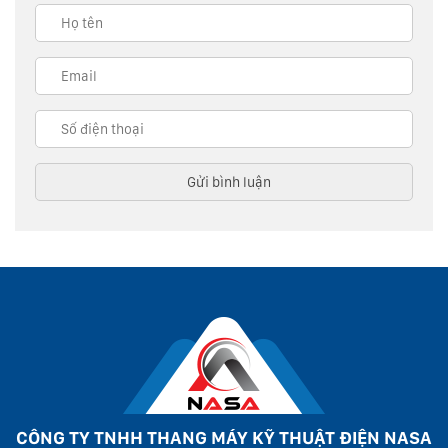
CÔNG TY TNHH THANG MÁY KỸ THUẬT ĐIỆN NASA