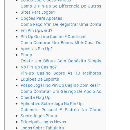
Bônus Sobre Boas-vindas
Como O Pin-up Se Diferencia De Outros
Sites Para Jogos?
Opções Para Apostas:
Como Faço Afin De Registrar Uma Conta
Em Pin Upward?
Pin Up On Line Casino É Confiável
Como Comprar Um Bônus Mhh Casa De
Apostas Pin Up?
Pinup
Existe Um Bônus Sem Depósito Simply
No Pin-up Casino?
Pin-up Casino Sobre As 10 Melhores
Equipes De Esports
Posso Jogar No Pin Up Casino Com Real?
Como Contatar Um Serviço De Apoio Ao
Cliente Flag Up
Aplicativo Sobre Jogo No Pin Up
Gabinete Pessoal E Padrón No Clube
Sobre Jogos Pinup
Principais Jogos Novos
Jogos Sobre Tabuleiro