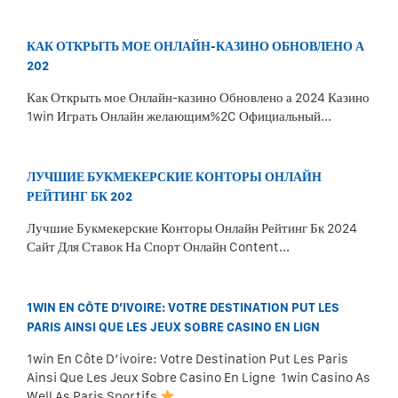
КАК ОТКРЫТЬ МОЕ ОНЛАЙН-КАЗИНО ОБНОВЛЕНО А
202
Как Открыть мое Онлайн-казино Обновлено а 2024 Казино
1win Играть Онлайн желающим%2C Официальный...
ЛУЧШИЕ БУКМЕКЕРСКИЕ КОНТОРЫ ОНЛАЙН
РЕЙТИНГ БК 202
Лучшие Букмекерские Конторы Онлайн Рейтинг Бк 2024
Сайт Для Ставок На Спорт Онлайн Content...
1WIN EN CÔTE D’IVOIRE: VOTRE DESTINATION PUT LES
PARIS AINSI QUE LES JEUX SOBRE CASINO EN LIGN
1win En Côte D’ivoire: Votre Destination Put Les Paris
Ainsi Que Les Jeux Sobre Casino En Ligne
1win Casino As
Well As Paris Sportifs
...