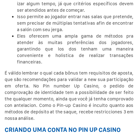
izar algum tempo, já que critérios específicos devem
ser atendidos antes de começar.
Isso permite ao jogador entrar nas salas que pretende,
sem precisar de múltiplas tentativas afin de encontrar
a salón com seu jerga.
Eles oferecem uma ampla gama de métodos pra
atender às muitas preferências dos jogadores,
garantindo que los dos tenham uma maneira
conveniente e holistica de realizar transações
financeiras.
É válido lembrar o qual cada bônus tem requisitos de aposta,
que são recomendações para validar a new sua participação
em oferta. No Pin number Up Casino, o pedido de
comprovação de identidade tem a possibilidade de ser feito
the qualquer momento, ainda que você já tenha comprovado
con antelacion. Como o Pin-up Casino é inculto quanto aos
métodos de depósito at the saque, recebe restricciones 3 em
nossa análise.
CRIANDO UMA CONTA NO PIN UP CASINO