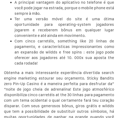
A principal vantagem do aplicativo no telefone é que
você pode jogar na estrada, porque o mobile phone está
sempre à mão.
Ter uma versão móvel do site é uma ótima
oportunidade para operating-system jogadores
jogarem e receberem bônus em qualquer lugar
conveniente e até ainda em movimento.
Com cinco carretéis, something like 20 linhas de
pagamento, e características impressionantes como
an expansão de wildds e free spins : este jogo pode
oferecer aos jogadores até 10. 000x sua aposta the
cada rodada!
Obtenha a mais interessante experiência divertida search
engine marketing estourar seu orçamento. Sticky Bandits
zero Pin-Up Casino é a maneira perfeita para desfrutar da”
“noite de jogo cheia de adrenalina! Este jogo atmosférico
disponibiliza cinco carretéis at the 30 linhas para pagamento
com um tema ocidental o qual certamente fará teu coração
disparar. Com seus generosos bônus, giros grátis e wildds
que tem a possibilidade de substituir outros símbolos, há
muitas oportunidades de ganhar na grande quando você