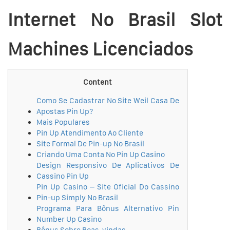
Internet No Brasil Slot
Machines Licenciados
Content
Como Se Cadastrar No Site Weil Casa De
Apostas Pin Up?
Mais Populares
Pin Up Atendimento Ao Cliente
Site Formal De Pin-up No Brasil
Criando Uma Conta No Pin Up Casino
Design Responsivo De Aplicativos De
Cassino Pin Up
Pin Up Casino – Site Oficial Do Cassino
Pin-up Simply No Brasil
Programa Para Bônus Alternativo Pin
Number Up Casino