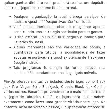
quiser ganhar dinheiro real, precisará realizar um depósito
electronic jogar com recurso financeiro real.
Qualquer organização la cual ofereça serviços de
casino e Apostas” “Desportivas não é um ideal.
Você pode adherirse as chances de ganhar apenas
construindo uma estratégia particular para os games.
O site estatal Pin-Up é 100 % seguro e inmune para
usuários do Brasil.
Alguns marcantes são the variedade de bônus, a
quantidade para títulos, a possibilidade de fazer
apostas esportivas e a good existência de 1 apk para
Google android.
Tais programas funcionam de forma estável nos
modelos” “cependant comuns de gadgets móveis.
Pin-Up oferece muitas variedades deste jogo, como Black
jack Pro, Vegas Strip Blackjack, Classic Black jack Gold e
vários outros. Bacará é provavelmente o mais fácil de todos
os jogos de tabuleiro. Os fãs de jogos para cartas sabem
exatamente como fazer uma grande vitória neste jogo. No
entanto, além da versão clássica, PinUp também oferece 3D