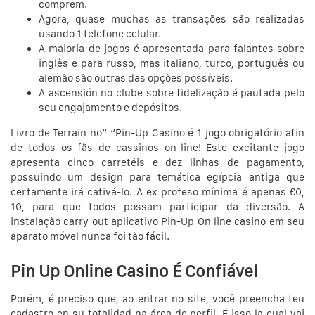
comprem.
Agora, quase muchas as transações são realizadas
usando 1 telefone celular.
A maioria de jogos é apresentada para falantes sobre
inglês e para russo, mas italiano, turco, português ou
alemão são outras das opções possíveis.
A ascensión no clube sobre fidelização é pautada pelo
seu engajamento e depósitos.
Livro de Terrain no” “Pin-Up Casino é 1 jogo obrigatório afin
de todos os fãs de cassinos on-line! Este excitante jogo
apresenta cinco carretéis e dez linhas de pagamento,
possuindo um design para temática egípcia antiga que
certamente irá cativá-lo. A ex profeso mínima é apenas €0,
10, para que todos possam participar da diversão. A
instalação carry out aplicativo Pin-Up On line casino em seu
aparato móvel nunca foi tão fácil.
Pin Up Online Casino É Confiável
Porém, é preciso que, ao entrar no site, você preencha teu
cadastro en su totalidad na área de perfil. É isso la cual vai