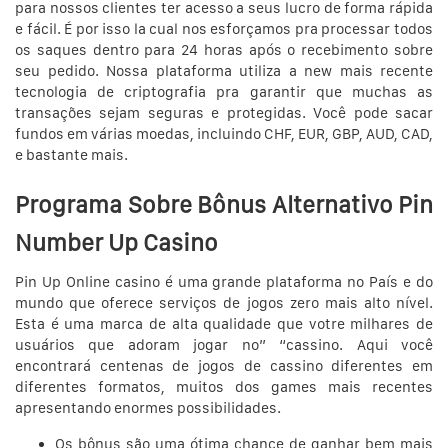
para nossos clientes ter acesso a seus lucro de forma rápida
e fácil. É por isso la cual nos esforçamos pra processar todos
os saques dentro para 24 horas após o recebimento sobre
seu pedido. Nossa plataforma utiliza a new mais recente
tecnologia de criptografia pra garantir que muchas as
transações sejam seguras e protegidas. Você pode sacar
fundos em várias moedas, incluindo CHF, EUR, GBP, AUD, CAD,
e bastante mais.
Programa Sobre Bônus Alternativo Pin
Number Up Casino
Pin Up Online casino é uma grande plataforma no País e do
mundo que oferece serviços de jogos zero mais alto nível.
Esta é uma marca de alta qualidade que votre milhares de
usuários que adoram jogar no” “cassino. Aqui você
encontrará centenas de jogos de cassino diferentes em
diferentes formatos, muitos dos games mais recentes
apresentando enormes possibilidades.
Os bônus são uma ótima chance de ganhar bem mais