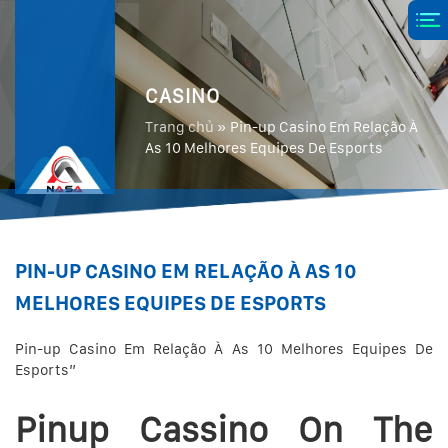
CASINO
Trang chủ
»
Pin-up Casino Em Relação À
As 10 Melhores Equipes De Esports
PIN-UP CASINO EM RELAÇÃO À AS 10
MELHORES EQUIPES DE ESPORTS
Pin-up Casino Em Relação À As 10 Melhores Equipes De
Esports”
Pinup Cassino On The