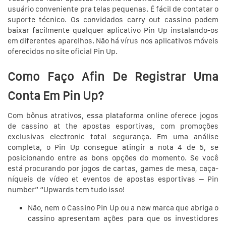
usuário conveniente pra telas pequenas. É fácil de contatar o
suporte técnico. Os convidados carry out cassino podem
baixar facilmente qualquer aplicativo Pin Up instalando-os
em diferentes aparelhos. Não há vírus nos aplicativos móveis
oferecidos no site oficial Pin Up.
Como Faço Afin De Registrar Uma
Conta Em Pin Up?
Com bônus atrativos, essa plataforma online oferece jogos
de cassino at the apostas esportivas, com promoções
exclusivas electronic total segurança. Em uma análise
completa, o Pin Up consegue atingir a nota 4 de 5, se
posicionando entre as bons opções do momento. Se você
está procurando por jogos de cartas, games de mesa, caça-
níqueis de vídeo et eventos de apostas esportivas – Pin
number” “Upwards tem tudo isso!
Não, nem o Cassino Pin Up ou a new marca que abriga o
cassino apresentam ações para que os investidores