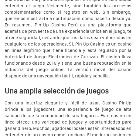
entender el juego fácilmente, sino también los procesos
complementarios como el registro en web. Sin embargo,
queremos mostrarte a continuación como hacerlo desde ya.
En resumen, Pin-Up Casino Perú es una plataforma que
además de proveerte de una experiencia única en el juego, te
ofrece seguridad, evitando que tus datos sean vulnerados en
cualquiera de las operaciones. Sí, Pin Up Casino es un casino
en línea legítimo que tiene licencia y está regulado por la
Autoridad de Juego Electrónico de Curazao. El casino lleva
funcionando desde 2016 y tiene una buena reputación en la
industria del juego online. La versión móvil del casino
dispone de una navegación táctil, rápida y sencilla.
Una amplia selección de juegos
Con una interfaz elegante y fácil de usar, Casino PinUp
brinda a los jugadores una experiencia de juego de alta
calidad desde la comodidad de sus hogares. Este casino en
línea ofrece una variedad de juegos y oportunidades para
ganar dinero. Muchos jugadores locales están interesados en
entender pin up casino cómo funciona. El moderno casino en