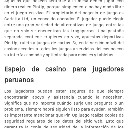
Aquellos que deseen sentarse a la mesa deben jugar con
dinero real en PinUp, porque simplemente no hay modo libre
en el juego en vivo. El propietario del negocio de juego es
Carletta Ltd, un conocido operador. El jugador puede elegir
entre una gran variedad de alternativas de juego, entre las
que no solo se encuentran las tragaperras. Una pestaña
separada contiene crupieres en vivo, apuestas deportivas
Pin Up, ruleta y juegos de cartas. Sí, en la versión móvil del
casino accedes a todos los juegos y servicios del casino con
su interfaz cómoda y optimizada para móviles y tabletas.
Espejo de casino para jugadores
peruanos
Los jugadores pueden estar seguros de que siempre
encontrarán apoyo y asistencia cuando la necesiten.
Significa que no importa cuándo surja una pregunta o un
problema, siempre habrá alguien listo para ayudar. También
es importante mencionar que Pin Up juego realiza copias de
seguridad regulares de los datos del sitio web. Esto que
garantiza la copia de seguridad de la información de los