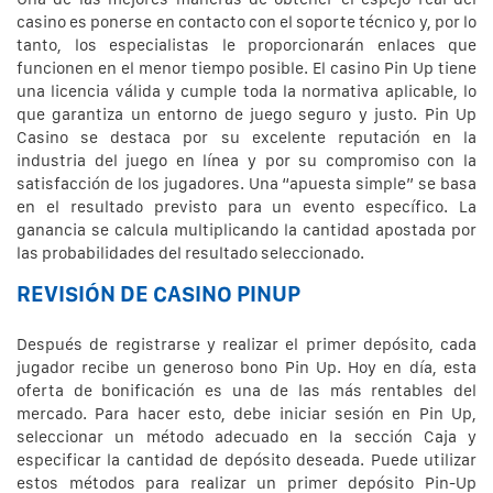
casino es ponerse en contacto con el soporte técnico y, por lo
tanto, los especialistas le proporcionarán enlaces que
funcionen en el menor tiempo posible. El casino Pin Up tiene
una licencia válida y cumple toda la normativa aplicable, lo
que garantiza un entorno de juego seguro y justo. Pin Up
Casino se destaca por su excelente reputación en la
industria del juego en línea y por su compromiso con la
satisfacción de los jugadores. Una “apuesta simple” se basa
en el resultado previsto para un evento específico. La
ganancia se calcula multiplicando la cantidad apostada por
las probabilidades del resultado seleccionado.
REVISIÓN DE CASINO PINUP
Después de registrarse y realizar el primer depósito, cada
jugador recibe un generoso bono Pin Up. Hoy en día, esta
oferta de bonificación es una de las más rentables del
mercado. Para hacer esto, debe iniciar sesión en Pin Up,
seleccionar un método adecuado en la sección Caja y
especificar la cantidad de depósito deseada. Puede utilizar
estos métodos para realizar un primer depósito Pin-Up