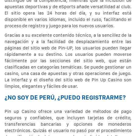
distingue de la competencia, mientras que la inclusión de
apuestas deportivas y de eSports añade versatilidad al club.
El sitio opera las 24 horas del día, y su interfaz está
disponible en varios idiomas, incluido el ruso, facilitando el
proceso de registro y juego para los nuevos usuarios.
Gracias a su excelente contenido técnico, a la sencillez de la
navegación y a la facilidad de desplazamiento entre las
páginas del sitio web de Pin-UP, los usuarios pueden llegar
rápidamente a su destino. Los usuarios pueden moverse
fácilmente por las secciones del sitio web, que están
clasificadas en categorías temáticas. Se puede gestionar un
casino, una casa de apuestas y otras operaciones de juego.
La interfaz y el diseño del sitio web de Pin Up Casino son
limpios, elegantes y fáciles de usar.
¿NO SOY DE PERÚ, ¿PUEDO REGISTRARME?
Pin up Casino ofrece una variedad de métodos de pago
seguros y confiables, que incluyen tarjetas de crédito,
transferencias bancarias y opciones de monederos
electrónicos. Quizás el usuario no pasó por el procedimiento