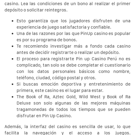
casino. Lea las condiciones de un bono al realizar el primer
depósito o solicitar reintegros.
Esto garantiza que los jugadores disfruten de una
experiencia de juego satisfactoria y confiable.
Una de las razones por las que PinUp casino es popular
es por su programa de bonos.
Te recomiendo investigar más a fondo cada casino
antes de decidir registrarte o realizar un depósito.
El proceso para registrarte Pin up Casino Perú no es
complicado, tan solo se debe completar el cuestionario
con los datos personales básicos como nombre,
teléfono, ciudad, código postal y otros.
Si buscas emoción deportiva y entretenimiento de
primera, este casino es el lugar para estar.
The Book of Ra, Aztec Gold, Wild West y Book of Ra
Deluxe son solo algunas de las mejores máquinas
tragamonedas de todos los tiempos que se pueden
disfrutar en Pin Up Casino.
Además, la interfaz del casino es sencilla de usar, lo que
facilita la navegación y el acceso a los juegos.