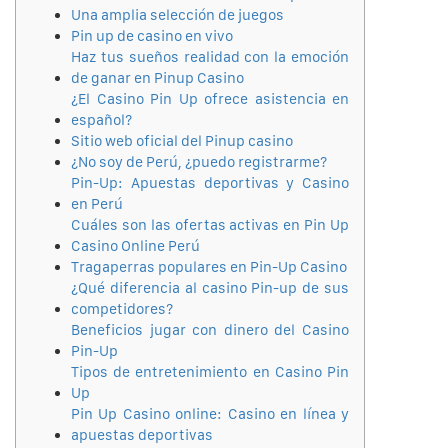
Una amplia selección de juegos
Pin up de casino en vivo
Haz tus sueños realidad con la emoción
de ganar en Pinup Casino
¿El Casino Pin Up ofrece asistencia en
español?
Sitio web oficial del Pinup casino
¿No soy de Perú, ¿puedo registrarme?
Pin-Up: Apuestas deportivas y Casino
en Perú
Cuáles son las ofertas activas en Pin Up
Casino Online Perú
Tragaperras populares en Pin-Up Casino
¿Qué diferencia al casino Pin-up de sus
competidores?
Beneficios jugar con dinero del Casino
Pin-Up
Tipos de entretenimiento en Casino Pin
Up
Pin Up Casino online: Casino en línea y
apuestas deportivas