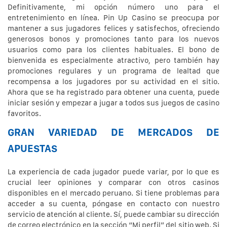
Definitivamente, mi opción número uno para el
entretenimiento en línea. Pin Up Casino se preocupa por
mantener a sus jugadores felices y satisfechos, ofreciendo
generosos bonos y promociones tanto para los nuevos
usuarios como para los clientes habituales. El bono de
bienvenida es especialmente atractivo, pero también hay
promociones regulares y un programa de lealtad que
recompensa a los jugadores por su actividad en el sitio.
Ahora que se ha registrado para obtener una cuenta, puede
iniciar sesión y empezar a jugar a todos sus juegos de casino
favoritos.
GRAN VARIEDAD DE MERCADOS DE
APUESTAS
La experiencia de cada jugador puede variar, por lo que es
crucial leer opiniones y comparar con otros casinos
disponibles en el mercado peruano. Si tiene problemas para
acceder a su cuenta, póngase en contacto con nuestro
servicio de atención al cliente. Sí, puede cambiar su dirección
de correo electrónico en la sección “Mi perfil” del sitio web. Si