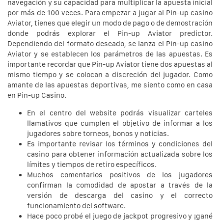
navegación y su capacidad para multiplicar la apuesta inicial
por más de 100 veces. Para empezar a jugar al Pin-up casino
Aviator, tienes que elegir un modo de pago o de demostración
donde podrás explorar el Pin-up Aviator predictor.
Dependiendo del formato deseado, se lanza el Pin-up casino
Aviator y se establecen los parámetros de las apuestas. Es
importante recordar que Pin-up Aviator tiene dos apuestas al
mismo tiempo y se colocan a discreción del jugador. Como
amante de las apuestas deportivas, me siento como en casa
en Pin-up Casino.
En el centro del website podrás visualizar carteles
llamativos que cumplen el objetivo de informar a los
jugadores sobre torneos, bonos y noticias.
Es importante revisar los términos y condiciones del
casino para obtener información actualizada sobre los
límites y tiempos de retiro específicos.
Muchos comentarios positivos de los jugadores
confirman la comodidad de apostar a través de la
versión de descarga del casino y el correcto
funcionamiento del software.
Hace poco probé el juego de jackpot progresivo y ¡gané