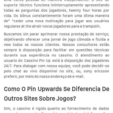
suporte técnico funciona ininterruptamente apresentando
todas as perguntas dos jogadores, twenty four horas por
vida. Os bônus constantemente foram uma ótima maneira
de” “ceder uma nova motivação para jogar aos usuários
regulares at the atrair novos jogadores para a trampolín.
Buscamos sin parar aprimorar nossa prestação de serviço,
objetivando oferecer uma jornal de jogo cômoda e fluida a
new todos os nossos clientes. Nossos consultores estão
sempre à disposição para facilitar em questões técnicas
durante sua experiência no cassino. O atendimento ao
usuario do Cassino Pin Up está à disposição dos jogadores
24/7. Para dialogar com nossa equipe, você pode decidir-se
pelo chat ao vivo disponível no site, ou, sony ericsson
preferir, por meio do nosso endereço de e-mail.
Como O Pin Upwards Se Diferencia De
Outros Sites Sobre Jogos?
Sim, o cassino é rigido quanto ao fornecimento de dados