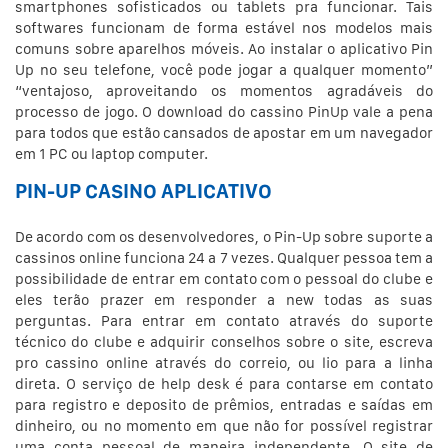
smartphones sofisticados ou tablets pra funcionar. Tais
softwares funcionam de forma estável nos modelos mais
comuns sobre aparelhos móveis. Ao instalar o aplicativo Pin
Up no seu telefone, você pode jogar a qualquer momento”
“ventajoso, aproveitando os momentos agradáveis do
processo de jogo. O download do cassino PinUp vale a pena
para todos que estão cansados de apostar em um navegador
em 1 PC ou laptop computer.
PIN-UP CASINO APLICATIVO
De acordo com os desenvolvedores, o Pin-Up sobre suporte a
cassinos online funciona 24 a 7 vezes. Qualquer pessoa tem a
possibilidade de entrar em contato com o pessoal do clube e
eles terão prazer em responder a new todas as suas
perguntas. Para entrar em contato através do suporte
técnico do clube e adquirir conselhos sobre o site, escreva
pro cassino online através do correio, ou lio para a linha
direta. O serviço de help desk é para contarse em contato
para registro e deposito de prêmios, entradas e saídas em
dinheiro, ou no momento em que não for possível registrar
uma conta pessoal de maneira independente. O site de