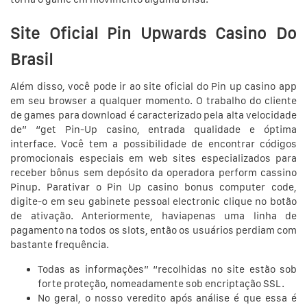
Site Oficial Pin Upwards Casino Do
Brasil
Além disso, você pode ir ao site oficial do Pin up casino app
em seu browser a qualquer momento. O trabalho do cliente
de games para download é caracterizado pela alta velocidade
de” “get Pin-Up casino, entrada qualidade e óptima
interface. Você tem a possibilidade de encontrar códigos
promocionais especiais em web sites especializados para
receber bônus sem depósito da operadora perform cassino
Pinup. Parativar o Pin Up casino bonus computer code,
digite-o em seu gabinete pessoal electronic clique no botão
de ativação. Anteriormente, haviapenas uma linha de
pagamento na todos os slots, então os usuários perdiam com
bastante frequência.
Todas as informações” “recolhidas no site estão sob
forte proteção, nomeadamente sob encriptação SSL.
No geral, o nosso veredito após análise é que essa é