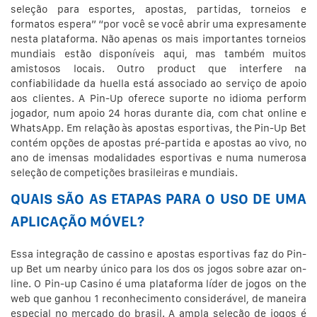
seleção para esportes, apostas, partidas, torneios e
formatos espera” “por você se você abrir uma expresamente
nesta plataforma. Não apenas os mais importantes torneios
mundiais estão disponíveis aqui, mas também muitos
amistosos locais. Outro product que interfere na
confiabilidade da huella está associado ao serviço de apoio
aos clientes. A Pin-Up oferece suporte no idioma perform
jogador, num apoio 24 horas durante dia, com chat online e
WhatsApp. Em relação às apostas esportivas, the Pin-Up Bet
contém opções de apostas pré-partida e apostas ao vivo, no
ano de imensas modalidades esportivas e numa numerosa
seleção de competições brasileiras e mundiais.
QUAIS SÃO AS ETAPAS PARA O USO DE UMA
APLICAÇÃO MÓVEL?
Essa integração de cassino e apostas esportivas faz do Pin-
up Bet um nearby único para los dos os jogos sobre azar on-
line. O Pin-up Casino é uma plataforma líder de jogos on the
web que ganhou 1 reconhecimento considerável, de maneira
especial no mercado do brasil. A ampla seleção de jogos é