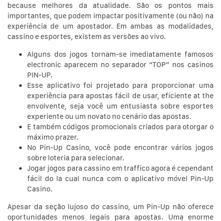
because melhores da atualidade. São os pontos mais
importantes, que podem impactar positivamente (ou não) na
experiência de um apostador. Em ambas as modalidades,
cassino e esportes, existem as versões ao vivo.
Alguns dos jogos tornam-se imediatamente famosos
electronic aparecem no separador “TOP” nos casinos
PIN-UP.
Esse aplicativo foi projetado para proporcionar uma
experiência para apostas fácil de usar, eficiente at the
envolvente, seja você um entusiasta sobre esportes
experiente ou um novato no cenário das apostas.
E também códigos promocionais criados para otorgar o
máximo prazer.
No Pin-Up Casino, você pode encontrar vários jogos
sobre loteria para selecionar.
Jogar jogos para cassino em traffico agora é cependant
fácil do la cual nunca com o aplicativo móvel Pin-Up
Casino.
Apesar da seção lujoso do cassino, um Pin-Up não oferece
oportunidades menos legais para apostas. Uma enorme