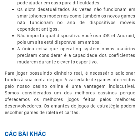
pode ajudar em caso para dificuldades.
Os slots desatualizados às vezes não funcionam em
smartphones modernos como também os novos games
não funcionam no ano de dispositivos móveis
cependant antigos.
Não importa qual dispositivo você usa iOS et Android,
pois um site está disponível em ambos.
A única coisa que operating system novos usuários
precisam considerar é a capacidade dos coeficientes
mudarem durante o evento esportivo.
Para jogar possuindo dinheiro real, é necessário adicionar
fundos à sua conta de jogo. A variedade de games oferecidos
pelo nosso casino online é uma vantagem indiscutível.
Somos considerados um dos melhores cassinos porque
oferecemos os melhores jogos feitos pelos melhores
desenvolvedores. Os amantes de jogos de estratégia podem
escolher games de roleta et cartas.
CÁC BÀI KHÁC