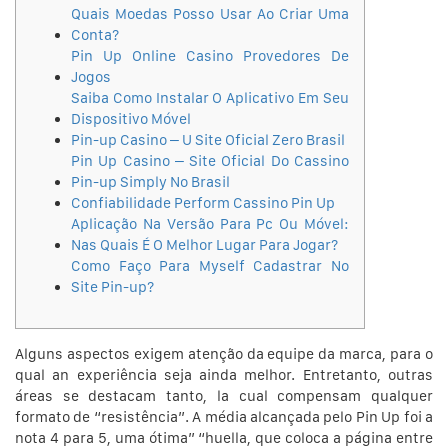
Quais Moedas Posso Usar Ao Criar Uma
Conta?
Pin Up Online Casino Provedores De
Jogos
Saiba Como Instalar O Aplicativo Em Seu
Dispositivo Móvel
Pin-up Casino – U Site Oficial Zero Brasil
Pin Up Casino – Site Oficial Do Cassino
Pin-up Simply No Brasil
Confiabilidade Perform Cassino Pin Up
Aplicação Na Versão Para Pc Ou Móvel:
Nas Quais É O Melhor Lugar Para Jogar?
Como Faço Para Myself Cadastrar No
Site Pin-up?
Alguns aspectos exigem atenção da equipe da marca, para o
qual an experiência seja ainda melhor. Entretanto, outras
áreas se destacam tanto, la cual compensam qualquer
formato de “resistência”. A média alcançada pelo Pin Up foi a
nota 4 para 5, uma ótima” “huella, que coloca a página entre