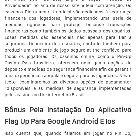
Privacidade” no ano de nosso site e leia com atenção. Os
cassinos Pin number Up oficial são dedicados à segurança
financeira dos jogadores, implementando uma série de
medidas rigorosas para proteger because transações
financeiras como também os dados pessoais dos usuários.
Essas medidas são essenciais não apenas para fiar a
segurança financeira dos usuários, contudo também para
produzir um ambiente de jogo seguro at the confiável para
todos os jogadores. Os cassinos online, como u Pin-Up
Casino País brasileiro, oferecem uma gama opções de
deposito e medidas de segurança financeira afin de garantir
uma experiência tranquila e segura para os jogadores. Neste
texto, examinaremos as diversas opções de pagamento”
“disponíveis e as medidas de segurança implementadas
pelos casinos on the internet no Brasil.
Bônus Pela Instalação Do Aplicativo
Flag Up Para Google Android E Ios
Isso cuenta que, quando falamos em jogar no Pin Up,