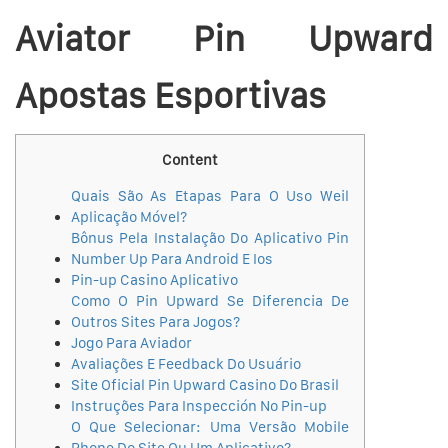
Aviator Pin Upward
Apostas Esportivas
Content
Quais São As Etapas Para O Uso Weil
Aplicação Móvel?
Bônus Pela Instalação Do Aplicativo Pin
Number Up Para Android E Ios
Pin-up Casino Aplicativo
Como O Pin Upward Se Diferencia De
Outros Sites Para Jogos?
Jogo Para Aviador
Avaliações E Feedback Do Usuário
Site Oficial Pin Upward Casino Do Brasil
Instruções Para Inspección No Pin-up
O Que Selecionar: Uma Versão Mobile