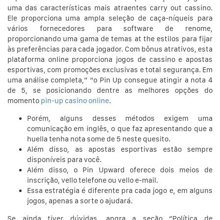
uma das características mais atraentes carry out cassino.
Ele proporciona uma ampla seleção de caça-níqueis para
vários fornecedores para software de renome,
proporcionando uma gama de temas at the estilos para fijar
às preferências para cada jogador. Com bônus atrativos, esta
plataforma online proporciona jogos de cassino e apostas
esportivas, com promoções exclusivas e total segurança. Em
uma análise completa,” “o Pin Up consegue atingir a nota 4
de 5, se posicionando dentre as melhores opções do
momento
pin-up casino online
.
Porém, alguns desses métodos exigem uma
comunicação em inglês, o que faz apresentando que a
huella tenha nota some de 5 neste quesito.
Além disso, as apostas esportivas estão sempre
disponíveis para você.
Além disso, o Pin Upward oferece dois meios de
inscrição, vello telefone ou vello e-mail.
Essa estratégia é diferente pra cada jogo e, em alguns
jogos, apenas a sorte o ajudará.
Se ainda tiver dúvidas, angra a seção “Política de