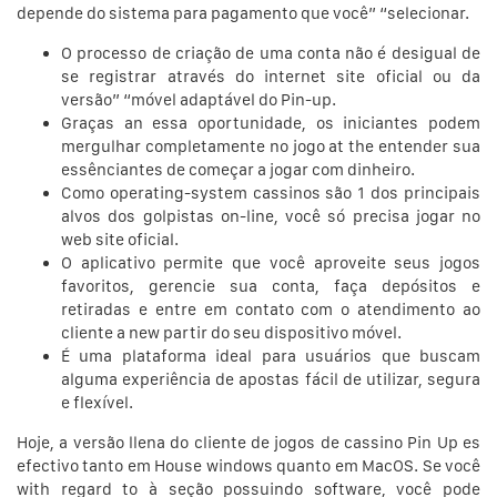
depende do sistema para pagamento que você” “selecionar.
O processo de criação de uma conta não é desigual de
se registrar através do internet site oficial ou da
versão” “móvel adaptável do Pin-up.
Graças an essa oportunidade, os iniciantes podem
mergulhar completamente no jogo at the entender sua
essênciantes de começar a jogar com dinheiro.
Como operating-system cassinos são 1 dos principais
alvos dos golpistas on-line, você só precisa jogar no
web site oficial.
O aplicativo permite que você aproveite seus jogos
favoritos, gerencie sua conta, faça depósitos e
retiradas e entre em contato com o atendimento ao
cliente a new partir do seu dispositivo móvel.
É uma plataforma ideal para usuários que buscam
alguma experiência de apostas fácil de utilizar, segura
e flexível.
Hoje, a versão llena do cliente de jogos de cassino Pin Up es
efectivo tanto em House windows quanto em MacOS. Se você
with regard to à seção possuindo software, você pode