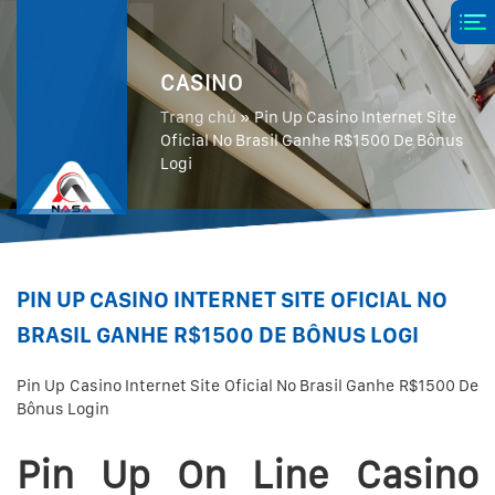
CASINO
Trang chủ
»
Pin Up Casino Internet Site
Oficial No Brasil Ganhe R$1500 De Bônus
Logi
PIN UP CASINO INTERNET SITE OFICIAL NO
BRASIL GANHE R$1500 DE BÔNUS LOGI
Pin Up Casino Internet Site Oficial No Brasil Ganhe R$1500 De
Bônus Login
Pin Up On Line Casino