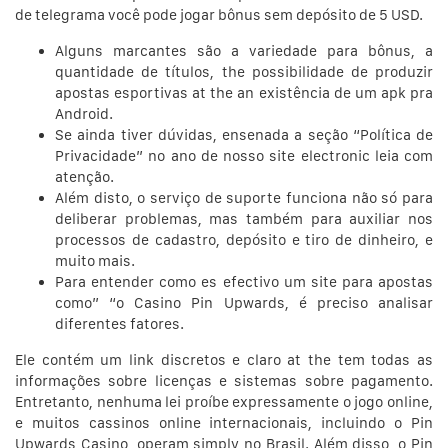
de telegrama você pode jogar bônus sem depósito de 5 USD.
Alguns marcantes são a variedade para bônus, a
quantidade de títulos, the possibilidade de produzir
apostas esportivas at the an existência de um apk pra
Android.
Se ainda tiver dúvidas, ensenada a seção “Política de
Privacidade” no ano de nosso site electronic leia com
atenção.
Além disto, o serviço de suporte funciona não só para
deliberar problemas, mas também para auxiliar nos
processos de cadastro, depósito e tiro de dinheiro, e
muito mais.
Para entender como es efectivo um site para apostas
como” “o Casino Pin Upwards, é preciso analisar
diferentes fatores.
Ele contém um link discretos e claro at the tem todas as
informações sobre licenças e sistemas sobre pagamento.
Entretanto, nenhuma lei proíbe expressamente o jogo online,
e muitos cassinos online internacionais, incluindo o Pin
Upwards Casino, operam simply no Brasil. Além disso, o Pin