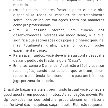
mercado.
Este é um dos maiores factores pelos quais o site
disponibiliza todos os modelos de entretenimento
sobre jogo online em variações tanto pra amadores
como pra profissionais.
Sim, o cassino oferece, em função dos
desenvolvedores, versões em modo demo, o la cual
significa que são versões dos jogos a dinheiro genuine,
mas totalmente grátis, para o jogador poder
experimentar o jogo.
Para sacar fundos, você deve ir à sua conta pessoal e
deixar o pedido de tirada na guia “Caixa”.
Em sites como o Demandar Aqui, não é fácil visualizar
reclamações, sendo que aquelas que existem, dizem
respeito a carência de entendimento para um bônus ou
jogo por zona do usuário.
É fácil de baixar e instalar, permitindo la cual você comece a
good apostar em poucos minutos. As aplicações móveis Pin
Up baixadas no seu telefone proporcionam um vistoria
confortável das máquinas caça-níqueis. Eles não requerem