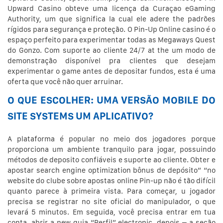
Upward Casino obteve uma licença da Curaçao eGaming
Authority, um que significa la cual ele adere the padrões
rígidos para segurança e proteção. O Pin-Up Online casino é o
espaço perfeito para experimentar todas as Megaways Quest
do Gonzo. Com suporte ao cliente 24/7 at the um modo de
demonstração disponível pra clientes que desejam
experimentar o game antes de depositar fundos, esta é uma
oferta que você não quer arruinar.
O QUE ESCOLHER: UMA VERSÃO MOBILE DO
SITE SYSTEMS UM APLICATIVO?
A plataforma é popular no meio dos jogadores porque
proporciona um ambiente tranquilo para jogar, possuindo
métodos de deposito confiáveis e suporte ao cliente. Obter e
apostar search engine optimization bônus de depósito” “no
website do clube sobre apostas online Pin-up não é tão difícil
quanto parece à primeira vista. Para começar, u jogador
precisa se registrar no site oficial do manipulador, o que
levará 5 minutos. Em seguida, você precisa entrar em tua
conta, abrir a new guia “Perfil” electronic, depois – a seção