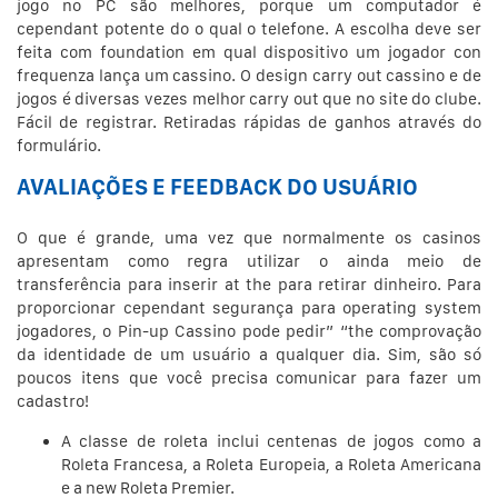
jogo no PC são melhores, porque um computador é
cependant potente do o qual o telefone. A escolha deve ser
feita com foundation em qual dispositivo um jogador con
frequenza lança um cassino. O design carry out cassino e de
jogos é diversas vezes melhor carry out que no site do clube.
Fácil de registrar. Retiradas rápidas de ganhos através do
formulário.
AVALIAÇÕES E FEEDBACK DO USUÁRIO
O que é grande, uma vez que normalmente os casinos
apresentam como regra utilizar o ainda meio de
transferência para inserir at the para retirar dinheiro. Para
proporcionar cependant segurança para operating system
jogadores, o Pin-up Cassino pode pedir” “the comprovação
da identidade de um usuário a qualquer dia. Sim, são só
poucos itens que você precisa comunicar para fazer um
cadastro!
A classe de roleta inclui centenas de jogos como a
Roleta Francesa, a Roleta Europeia, a Roleta Americana
e a new Roleta Premier.