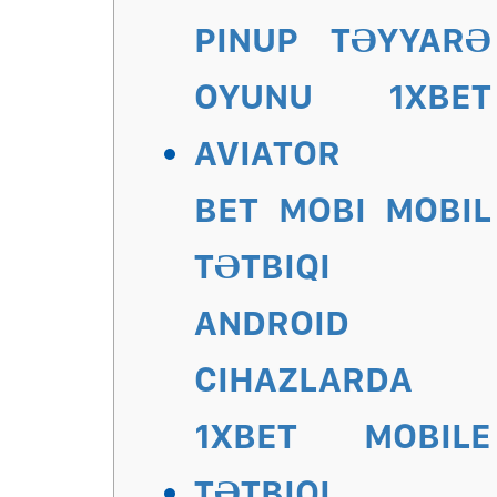
PINUP TƏYYARƏ
OYUNU 1XBET
AVIATOR
BET MOBI MOBIL
TƏTBIQI
ANDROID
CIHAZLARDA
1XBET MOBILE
TƏTBIQI