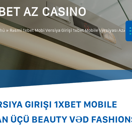
BET AZ CASINO
chủ
»
Rəsmi 1xbet Mobi Versiya Girişi 1xbet Mobile Versiyası Azər
SIYA GIRIŞI 1XBET MOBILE
AN ÜÇÜ BEAUTY VƏD FASHION