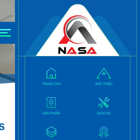
baycan Üçü Beauty Vəd Fashions Bl
TRANG CHỦ
GIỚI THIỆU
THANG MÁY GIA ĐÌNH
SẢN PHẨM
DỊCH VỤ
THANG MÁY LỒNG KÍNH
S
THANG MÁY TẢI HÀNG