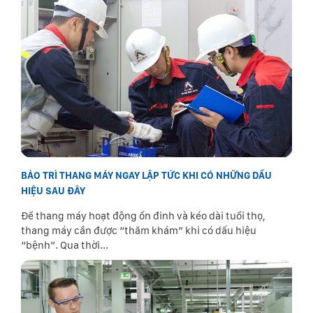
BẢO TRÌ THANG MÁY NGAY LẬP TỨC KHI CÓ NHỮNG DẤU
HIỆU SAU ĐÂY
Để thang máy hoạt động ổn đinh và kéo dài tuổi thọ,
thang máy cần được “thăm khám” khi có dấu hiệu
“bệnh”. Qua thời...