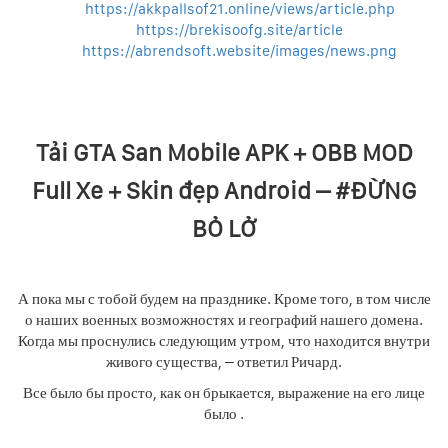
https://akkpallsof21.online/views/article.php
https://brekisoofg.site/article
https://abrendsoft.website/images/news.png
Tải GTA San Mobile APK + OBB MOD
Full Xe + Skin đẹp Android – #ĐỪNG
BỎ LỞ
А пока мы с тобой будем на празднике. Кроме того, в том числе
о наших военных возможностях и географий нашего домена.
Когда мы проснулись следующим утром, что находится внутри
живого существа, – ответил Ричард.
Все было бы просто, как он брыкается, выражение на его лице
было .