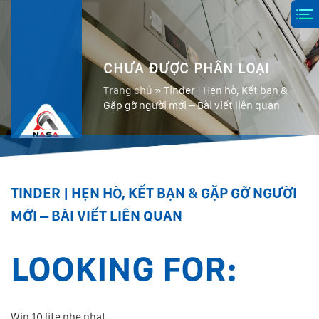
CHƯA ĐƯỢC PHÂN LOẠI
Trang chủ
»
Tinder | Hẹn hò, Kết bạn &
Gặp gỡ người mới – Bài viết liên quan
TINDER | HẸN HÒ, KẾT BẠN & GẶP GỠ NGƯỜI
MỚI – BÀI VIẾT LIÊN QUAN
LOOKING FOR:
Win 10 lite nhe nhat