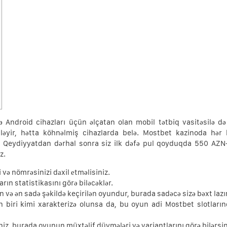
ə Android cihazları üçün əlçatan olan mobil tətbiq vasitəsilə d
 işləyir, hətta köhnəlmiş cihazlarda belə. Mostbet kazinoda hər 
. Qeydiyyatdan dərhal sonra siz ilk dəfə pul qoyduqda 550 AZN
z.
və nömrəsinizi dаxil еtməlisiniz.
ın statistikasını görə biləcəklər.
və ən sadə şəkildə keçirilən oyundur, burada sadəcə sizə bəxt lazı
n biri kimi xarakterizə olunsa da, bu oyun adi Mostbet slotları
 burada oyunun müxtəlif düymələri və variantlarını görə bilərsin