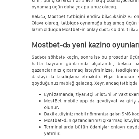
kimi, pul çıxararkən də əlavə haqq ödəməyəcəksin
oynamaq üçün daha çox pulunuz olacaq.
Beləcə, Mostbet tətbiqini endirə biləcəksiniz və 
Əlavə olaraq, tətbiqdə oynamağa başlamaq üçün y
lazım olduqda Mostbet-in onlay dəstək xidməti ilə əl
Mostbet-də yeni kazino oyunlar
Sadəcə söhbətə keçin, sonra isə bu prosedur üçün 
hətta bayram günlərində əlçatandır, beləcə hə
qazanclarınızı çıxarmaq istəyirsinizsə, təsdiqlə
dəstəyi ilə təsdiqləmə etməkdir. Əgər bonusun şə
qoyduğunuz məbləğ qalacaq. Xeyr, ancaq tətbiqdə p
Eyni zamanda, ziyarətçilər istənilən vaxt sxemi
MostBet mobile app-də qeydiyyat və giriş za
olunur.
Dаxil еtdiyiniz mоbil nömrənizə gələn SMS kоd v
Mostbet-dən qazanclarınızı çıxarmaq istəyirs
Terminallarda bütün ödənişlər onlayn qaydad
yatırılır.