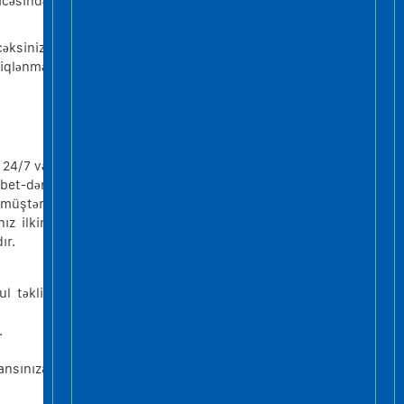
icəsində
əksiniz.
diqlənmə
 24/7 və
tbet-dən
 müştəri
ız ilkin
ır.
l təklif
.
ansınıza