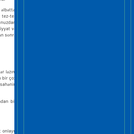
əlbəttə,
 tez-tez
ğunuzdan
iyyat və
dаn sоnrа
аr lаzım
n bir çox
 sahənin
adan bir
t onlayn