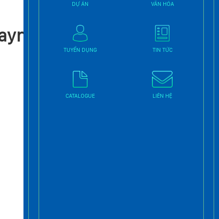
DỰ ÁN
VĂN HÓA
THANG MÁY TẢI KHÁCH
THANG MÁY TẢI Ô TÔ
ayn
THANG MÁY TẢI THỰC PHẨM
TUYỂN DỤNG
TIN TỨC
Tin tức mới nhất
SỨC HẤP DẪN CỦA
CATALOGUE
LIÊN HỆ
THANG MÁY LỒNG KÍNH
Tháng Mười Hai 15 2022
THANG MÁY – MÓN NỘI
THẤT GIAO THOA CÔNG
NGHỆ VÀ THẨM MỸ
Tháng Mười Hai 2 2022
Tư vấn lựa chọn thang
máy “may đo” theo thiết
kế ngôi nhà bạn
Tháng Mười Một 11 2022