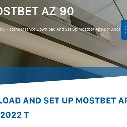
STBET AZ 90
chủ
»
Tothe Method Download And Set Up Mostbet App For Android 
OAD AND SET UP MOSTBET A
2022 T