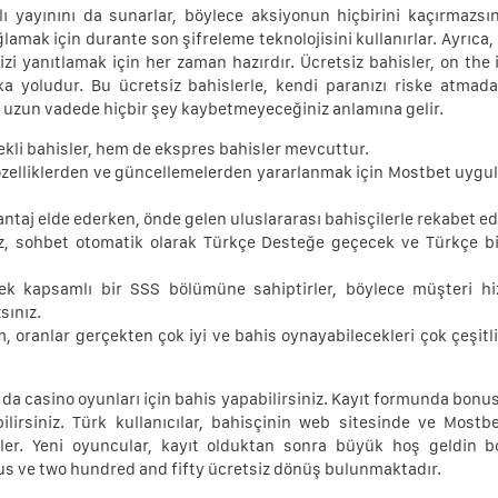
anlı yayınını da sunarlar, böylece aksiyonun hiçbirini kaçırmazsı
amak için durante son şifreleme teknolojisini kullanırlar. Ayrıca,
zi yanıtlamak için her zaman hazırdır. Ücretsiz bahisler, on the 
a yoludur. Bu ücretsiz bahislerle, kendi paranızı riske atmad
el, uzun vadede hiçbir şey kaybetmeyeceğiniz anlamına gelir.
ekli bahisler, hem de ekspres bahisler mevcuttur.
özelliklerden ve güncellemelerden yararlanmak için Mostbet uygu
antaj elde ederken, önde gelen uluslararası bahisçilerle rekabet ede
z, sohbet otomatik olarak Türkçe Desteğe geçecek ve Türkçe b
cek kapsamlı bir SSS bölümüne sahiptirler, böylece müşteri hi
sınız.
 oranlar gerçekten çok iyi ve bahis oynayabilecekleri çok çeşitli
a casino oyunları için bahis yapabilirsiniz. Kayıt formunda bonu
irsiniz. Türk kullanıcılar, bahisçinin web sitesinde ve Mostb
rler. Yeni oyuncular, kayıt olduktan sonra büyük hoş geldin b
nus ve two hundred and fifty ücretsiz dönüş bulunmaktadır.