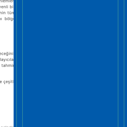
önlemleri
enli bir
inin tüm
mı bölge
eceğiniz
ayıcılar
l tahmin
 çeşitli