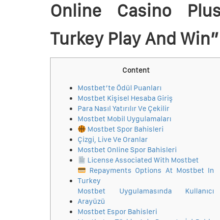
Online Casino Plu
Turkey Play And Win”
Content
Mostbet’te Ödül Puanları
Mostbet Kişisel Hesaba Giriş
Para Nasıl Yatırılır Ve Çekilir
Mostbet Mobil Uygulamaları
Mostbet Spor Bahisleri
Çizgi, Live Ve Oranlar
Mostbet Online Spor Bahisleri
License Associated With Mostbet
Repayments Options At Mostbet In
Turkey
Mostbet Uygulamasında Kullanıcı
Arayüzü
Mostbet Espor Bahisleri