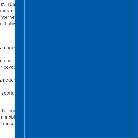
nız. Tüm
 müşteri
internet
an bahis
lamanızı
bilir.
ir cevap
zmetleri
 sporlar
s türünü
et mobil
onusları