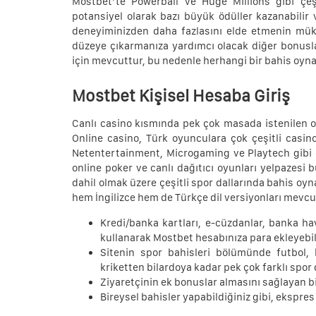
Mostbet’te Powerball ve Huge Millions gibi çeşi
potansiyel olarak bazı büyük ödüller kazanabilir
deneyiminizden daha fazlasını elde etmenin müke
düzeye çıkarmanıza yardımcı olacak diğer bonusları
için mevcuttur, bu nedenle herhangi bir bahis oyna
Mostbet Kişisel Hesaba Giriş
Canlı casino kısmında pek çok masada istenilen
Online casino, Türk oyunculara çok çeşitli casi
Netentertainment, Microgaming ve Playtech gibi ö
online poker ve canlı dağıtıcı oyunları yelpazesi
dahil olmak üzere çeşitli spor dallarında bahis o
hem İngilizce hem de Türkçe dil versiyonları mevcu
Kredi/banka kartları, e-cüzdanlar, banka ha
kullanarak Mostbet hesabınıza para ekleyebili
Sitenin spor bahisleri bölümünde futbol, 
kriketten bilardoya kadar pek çok farklı sp
Ziyaretçinin ek bonuslar almasını sağlayan b
Bireysel bahisler yapabildiğiniz gibi, ekspres 