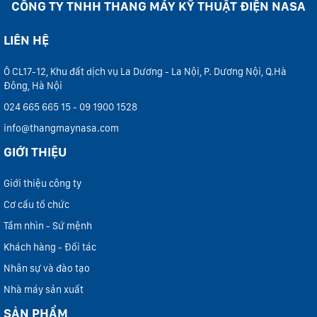
CÔNG TY TNHH THANG MÁY KỸ THUẬT ĐIỆN NASA
LIÊN HỆ
Ô CL17-12, Khu đất dịch vụ La Dương - La Nội, P. Dương Nội, Q.Hà
Đông, Hà Nội
024 665 665 15 - 09 1900 1528
info@thangmaynasa.com
GIỚI THIỆU
Giới thiệu công ty
Cơ cấu tổ chức
Tầm nhìn - Sứ mệnh
Khách hàng - Đối tác
Nhân sự và đào tạo
Nhà máy sản xuất
SẢN PHẨM