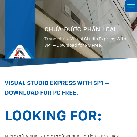
CHƯA ĐƯỢC PHÂN LOẠI
Trang chủ
»
Visual Studio Express With
SP1 – Download for PC Free.
VISUAL STUDIO EXPRESS WITH SP1 –
DOWNLOAD FOR PC FREE.
LOOKING FOR:
Microsoft Visual Studio Professional Edition – Pro Hack