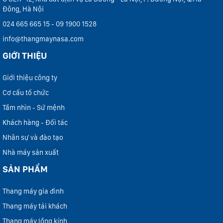
Đông, Hà Nội
024 665 665 15 - 09 1900 1528
info@thangmaynasa.com
GIỚI THIỆU
Giới thiệu công ty
Cơ cấu tổ chức
Tầm nhìn - Sứ mệnh
Khách hàng - Đối tác
Nhân sự và đào tạo
Nhà máy sản xuất
SẢN PHẨM
Thang máy gia đình
Thang máy tải khách
Thang máy lồng kính