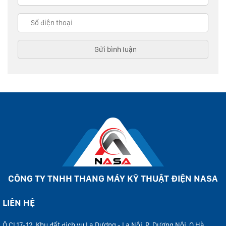
CÔNG TY TNHH THANG MÁY KỸ THUẬT ĐIỆN NASA
LIÊN HỆ
Ô CL17-12, Khu đất dịch vụ La Dương - La Nội, P. Dương Nội, Q.Hà